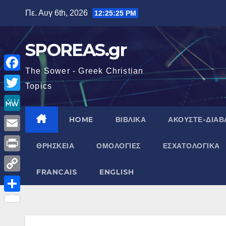
Μετάβαση
Πε. Αυγ 6th, 2026
12:25:27 PM
στο
περιεχόμενο
SPOREAS.gr
The Sower - Greek Christian
F
Topics
a
T
c
w
M
HOME
ΒΙΒΛΙΚΑ
ΑΚΟΥΣΤΕ-ΔΙΑΒ
e
i
e
E
b
ΘΡΗΣΚΕΙΑ
ΟΜΟΛΟΓΙΕΣ
ΕΣΧΑΤΟΛΟΓΙΚΑ
t
W
m
o
P
t
e
a
FRANCAIS
ENGLISH
o
r
e
C
i
k
i
r
o
Μ
l
n
p
ο
t