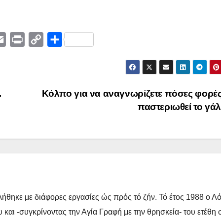
E
P
C
Μ
m
r
o
ο
a
i
p
ι
i
n
y
ρ
.
Κόλπο για να αναγνωρίζετε πόσες φορές
l
t
L
α
παστεριωθεί το γά
i
σ
n
τ
k
ε
ί
τ
ε
ήθηκε με διάφορες εργασίες ώς πρός τό ζήν. Τό έτος 1988 ο Λ
 και -συγκρίνοντας την Αγία Γραφή με την θρησκεία- του ετέθη 