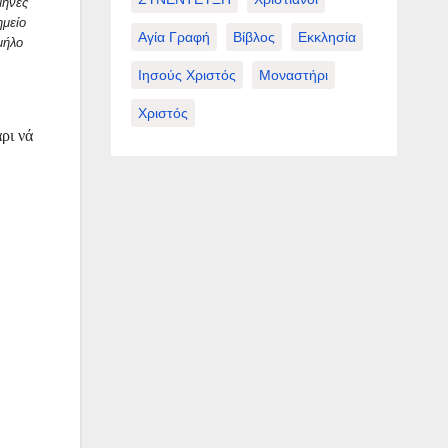
μήνες
ημείο
Αγία Γραφή
Βίβλος
Εκκλησία
μήλο
Ιησούς Χριστός
Μοναστήρι
Χριστός
άρι νά