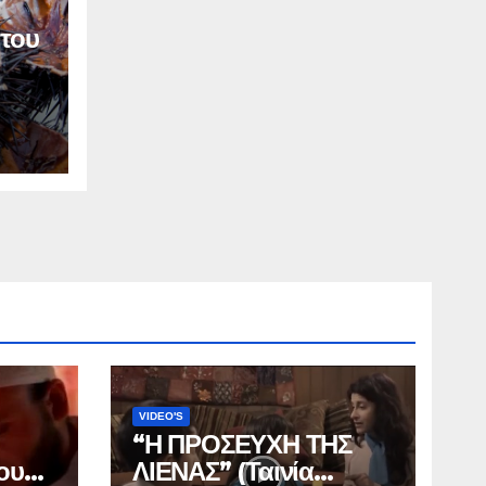
 του
VIDEO'S
“Η ΠΡΟΣΕΥΧΗ ΤΗΣ
ου
ΛΙΕΝΑΣ” (Ταινία