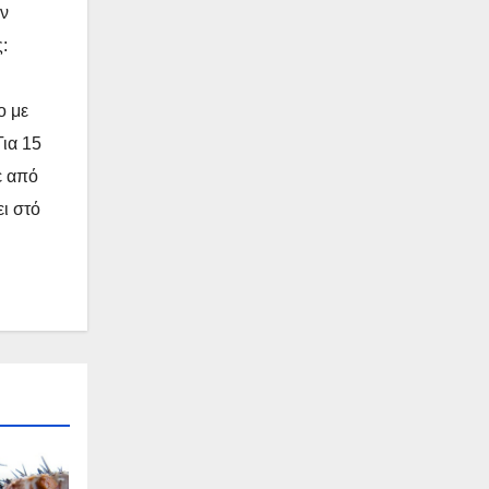
ην
:
ο με
Για 15
ε από
ει στό