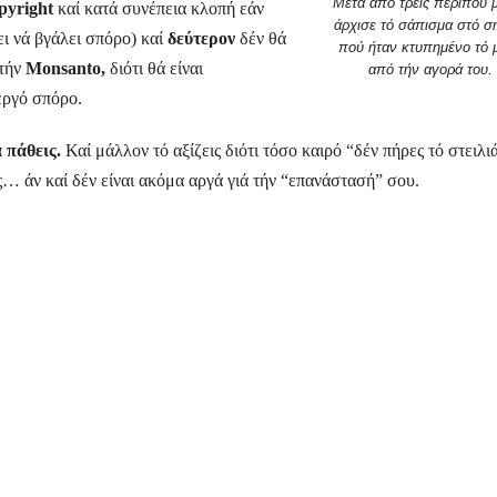
Μετά από τρείς περίπου 
pyright
καί κατά συνέπεια κλοπή εάν
άρχισε τό σάπισμα στό σ
ι νά βγάλει σπόρο) καί
δεύτερον
δέν θά
πού ήταν κτυπημένο τό 
 τήν
Monsanto
,
διότι θά είναι
από τήν αγορά του.
εργό σπόρο.
ά πάθεις.
Καί μάλλον τό αξίζεις διότι τόσο καιρό “δέν πήρες τό στειλι
… άν καί δέν είναι ακόμα αργά γιά τήν “επανάστασή” σου.