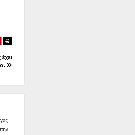
 έχει
λα.
όγος
στην