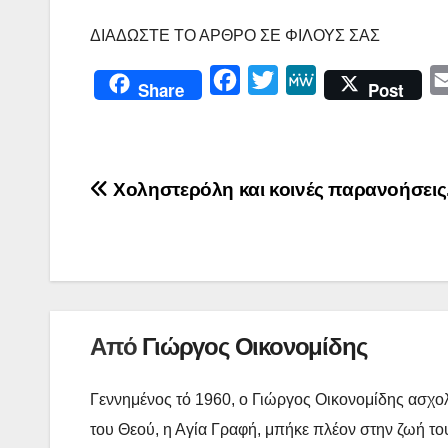
ΔΙΑΔΩΣΤΕ ΤΟ ΑΡΘΡΟ ΣΕ ΦΙΛΟΥΣ ΣΑΣ
F
T
M
Share
Post
a
w
e
c
i
W
e
t
e
Πλοήγηση
Χοληστερόλη και κοινές παρανοήσεις
b
t
άρθρων
o
e
o
r
k
Από
Γιώργος Οικονομίδης
Γεννημένος τό 1960, ο Γιώργος Οικονομίδης ασχολ
του Θεού, η Αγία Γραφή, μπήκε πλέον στην ζωή του