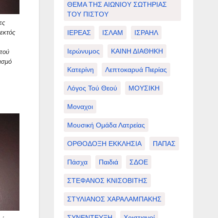
ΘΕΜΑ ΤΗΣ ΑΙΩΝΙΟΥ ΣΩΤΗΡΙΑΣ
ΤΟΥ ΠΙΣΤΟΥ
ες
ΙΕΡΕΑΣ
ΙΣΛΑΜ
ΙΣΡΑΗΛ
εκτός
Ιερώνυμος
ΚΑΙΝΗ ΔΙΑΘΗΚΗ
πού
ισμό
Κατερίνη
Λεπτοκαρυά Πιερίας
Λόγος Τού Θεού
ΜΟΥΣΙΚΗ
Μοναχοι
Μουσική Ομάδα Λατρείας
ΟΡΘΟΔΟΞΗ ΕΚΚΛΗΣΙΑ
ΠΑΠΑΣ
Πάσχα
Παιδιά
ΣΔΟΕ
ΣΤΕΦΑΝΟΣ ΚΝΙΣΟΒΙΤΗΣ
ΣΤΥΛΙΑΝΟΣ ΧΑΡΑΛΑΜΠΑΚΗΣ
ΣΥΝΕΝΤΕΥΞΗ
Χριστιανοί