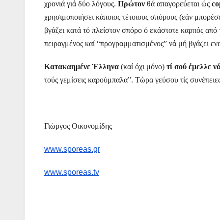
χρονιά γιά δύο λόγους.
Πρώτον
θά απαγορεύεται ώς
co
χρησιμοποιήσει κάποιος τέτοιους σπόρους (εάν μπορέσε
βγάζει κατά τό πλείστον σπόρο ό εκάστοτε καρπός από
πειραγμένος καί “προγραμματισμένος” νά μή βγάζει εν
Κατακαημένε Έλληνα
(καί όχι μόνο)
τί σού έμελλε ν
τούς γεμίσεις καρούμπαλα”. Τώρα γεύσου τίς συνέπειες
Γιώργος Οικονομίδης
www.sporeas.gr
www.sporeas.tv