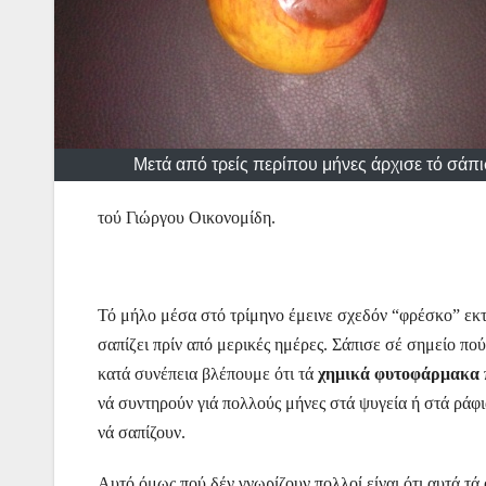
Μετά από τρείς περίπου μήνες άρχισε τό σάπ
τού Γιώργου Οικονομίδη.
Τό μήλο μέσα στό τρίμηνο έμεινε σχεδόν “φρέσκο” εκτ
σαπίζει πρίν από μερικές ημέρες. Σάπισε σέ σημείο πο
κατά συνέπεια βλέπουμε ότι τά
χημικά φυτοφάρμακα
νά συντηρούν γιά πολλούς μήνες στά ψυγεία ή στά ράφι
νά σαπίζουν.
Αυτό όμως πού δέν γνωρίζουν πολλοί είναι ότι αυτά τ