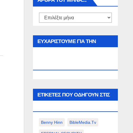
ΑΡΘΡΑ ΤΟΥ ΜΉΝΑ…
Αρθρα
του
μήνα…
ΕΥΧΑΡΙΣΤΟΥΜΕ ΓΙΑ ΤΗΝ
ΕΠΙΣΚΕΨΗ ΣΑΣ ΣΤΟΝ
WWW.SPOREAS.GR
ΕΤΙΚΈΤΕΣ ΠΟΥ ΟΔΗΓΟΎΝ ΣΤΙΣ
ΠΑΡΑΚΆΤΩ ΕΠΙΛΟΓΈΣ ΣΑΣ.
Benny Hinn
BibleMedia.tv