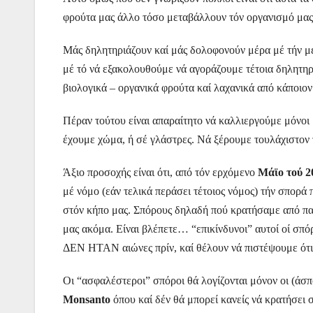
φρούτα μας άλλο τόσο μεταβάλλουν τόν οργανισμό μας 
Μάς δηλητηριάζουν καί μάς δολοφονούν μέρα μέ τήν μέ
μέ τό νά εξακολουθούμε νά αγοράζουμε τέτοια δηλητηρ
βιολογικά – οργανικά φρούτα καί λαχανικά από κάποιον
Πέραν τούτου είναι απαραίτητο νά καλλιεργούμε μόνοι 
έχουμε χώμα, ή σέ γλάστρες. Νά ξέρουμε τουλάχιστον 
Άξιο προσοχής είναι ότι, από τόν ερχόμενο
Μάϊο τού 2
μέ νόμο (εάν τελικά περάσει τέτοιος νόμος) τήν σπορ
στόν κήπο μας. Σπόρους δηλαδή πού κρατήσαμε από πα
μας ακόμα. Είναι βλέπετε… “επικίνδυνοι” αυτοί οί σπόρ
ΔΕΝ ΗΤΑΝ αιώνες πρίν, καί θέλουν νά πιστέψουμε ότι ν
Οι “ασφαλέστεροι” σπόροι θά λογίζονται μόνον οι (άσπ
Monsanto
όπου καί δέν θά μπορεί κανείς νά κρατήσει 