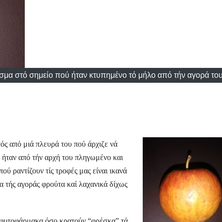
ισμα στό σημείο πού ήταν κτυπημένο τό μήλο από τήν αγορά του
ός από μιά πλευρά του πού άρχιζε νά
ύ ήταν από τήν αρχή του πληγωμένο και
πού ραντίζουν τίς τροφές μας είναι ικανά
α τής αγοράς φρούτα καί λαχανικά δίχως
ά φυτοφάρμακα όσο κρατούν “φρέσκα” τά