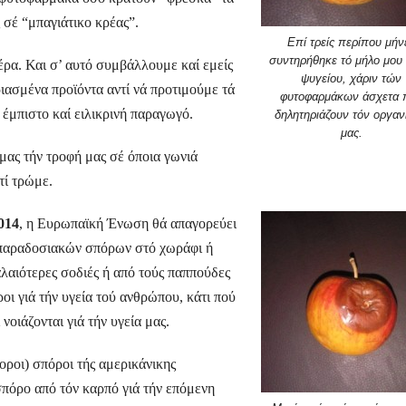
σέ “μπαγιάτικο κρέας”.
Επί τρείς περίπου μήν
συντηρήθηκε τό μήλο μου 
ρα. Και σ’ αυτό συμβάλλουμε καί εμείς
ψυγείου, χάριν τών
ιασμένα προϊόντα αντί νά προτιμούμε τά
φυτοφαρμάκων άσχετα 
 έμπιστο καί ειλικρινή παραγωγό.
δηλητηριάζουν τόν οργαν
μας.
μας τήν τροφή μας σέ όποια γωνιά
τί τρώμε.
014
, η Ευρωπαϊκή Ένωση θά απαγορεύει
ά παραδοσιακών σπόρων στό χωράφι ή
λαιότερες σοδιές ή από τούς παππούδες
οι γιά τήν υγεία τού ανθρώπου, κάτι πού
οιάζονται γιά τήν υγεία μας.
οροι) σπόροι τής αμερικάνικης
σπόρο από τόν καρπό γιά τήν επόμενη