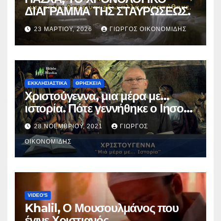
ΔΙΑΓΡΑΜΜΑ ΤΗΣ ΣΤΑΥΡΩΣΕΩΣ.
23 ΜΑΡΤΊΟΥ, 2026
ΓΙΏΡΓΟΣ ΟΙΚΟΝΟΜΊΔΗΣ
ΕΚΚΛΗΣΙΑΣΤΙΚΑ
ΘΡΗΣΚΕΙΑ
Χριστούγεννα, μια μέρα με…
ιστορία. Πότε γεννήθηκε ο Ιησούς
Χριστός; (Βίντεο).
28 ΝΟΕΜΒΡΊΟΥ, 2021
ΓΙΏΡΓΟΣ
ΟΙΚΟΝΟΜΊΔΗΣ
VIDEO'S
Khalil, Ο Μουσουλμάνος που
έγινε Χριστιανός.