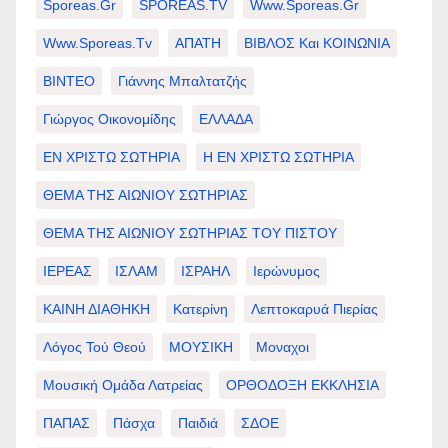
Sporeas.gr
SPOREAS.TV
Www.sporeas.gr
Www.sporeas.tv
ΑΠΑΤΗ
ΒΙΒΛΟΣ Και ΚΟΙΝΩΝΙΑ
ΒΙΝΤΕΟ
Γιάννης Μπαλτατζής
Γιώργος Οικονομίδης
ΕΛΛΑΔΑ
ΕΝ ΧΡΙΣΤΩ ΣΩΤΗΡΙΑ
Η ΕΝ ΧΡΙΣΤΩ ΣΩΤΗΡΙΑ
ΘΕΜΑ ΤΗΣ ΑΙΩΝΙΟΥ ΣΩΤΗΡΙΑΣ
ΘΕΜΑ ΤΗΣ ΑΙΩΝΙΟΥ ΣΩΤΗΡΙΑΣ ΤΟΥ ΠΙΣΤΟΥ
ΙΕΡΕΑΣ
ΙΣΛΑΜ
ΙΣΡΑΗΛ
Ιερώνυμος
ΚΑΙΝΗ ΔΙΑΘΗΚΗ
Κατερίνη
Λεπτοκαρυά Πιερίας
Λόγος Τού Θεού
ΜΟΥΣΙΚΗ
Μοναχοι
Μουσική Ομάδα Λατρείας
ΟΡΘΟΔΟΞΗ ΕΚΚΛΗΣΙΑ
ΠΑΠΑΣ
Πάσχα
Παιδιά
ΣΔΟΕ