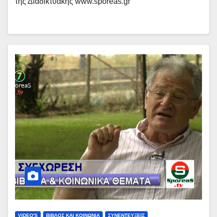
της Διαδικτυακής www.sporeas.gr
VIDEO'S
ΒΙΒΛΟΣ ΚΑΙ ΚΟΙΝΩΝΙΑ
ΣΥΝΕΝΤΕΥΞΕΙΣ