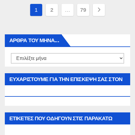
Πλοήγηση
1
2
…
79
άρθρων
ΑΡΘΡΑ ΤΟΥ ΜΉΝΑ…
Αρθρα
του
μήνα…
ΕΥΧΑΡΙΣΤΟΥΜΕ ΓΙΑ ΤΗΝ ΕΠΙΣΚΕΨΗ ΣΑΣ ΣΤΟΝ
WWW.SPOREAS.GR
ΕΤΙΚΈΤΕΣ ΠΟΥ ΟΔΗΓΟΎΝ ΣΤΙΣ ΠΑΡΑΚΆΤΩ
ΕΠΙΛΟΓΈΣ ΣΑΣ.