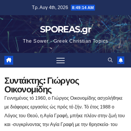
Μετάβαση
Τρ. Αυγ 4th, 2026
8:49:16 AM
στο
περιεχόμενο
SPOREAS.gr
The Sower - Greek Christian Topics
Συντάκτης:
Γιώργος
Οικονομίδης
Γεννημένος τό 1960, ο Γιώργος Οικονομίδης ασχολήθηκε
με διάφορες εργασίες ώς πρός τό ζήν. Τό έτος 1988 ο
Λόγος του Θεού, η Αγία Γραφή, μπήκε πλέον στην ζωή του
και -συγκρίνοντας την Αγία Γραφή με την θρησκεία- του