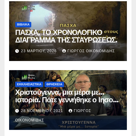
ΒΙΒΛΙΚΑ
ΠΑΣΧΑ, ΤΟ ΧΡΟΝΟΛΟΓΙΚΟ
ΔΙΑΓΡΑΜΜΑ ΤΗΣ ΣΤΑΥΡΩΣΕΩΣ.
23 ΜΑΡΤΊΟΥ, 2026
ΓΙΏΡΓΟΣ ΟΙΚΟΝΟΜΊΔΗΣ
ΕΚΚΛΗΣΙΑΣΤΙΚΑ
ΘΡΗΣΚΕΙΑ
Χριστούγεννα, μια μέρα με…
ιστορία. Πότε γεννήθηκε ο Ιησούς
Χριστός; (Βίντεο).
28 ΝΟΕΜΒΡΊΟΥ, 2021
ΓΙΏΡΓΟΣ
ΟΙΚΟΝΟΜΊΔΗΣ