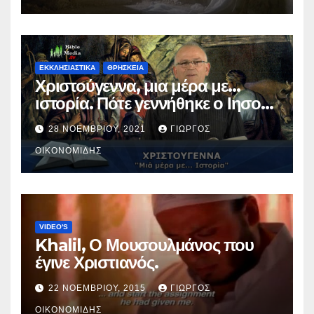
ΕΚΚΛΗΣΙΑΣΤΙΚΑ
ΘΡΗΣΚΕΙΑ
Χριστούγεννα, μια μέρα με…
ιστορία. Πότε γεννήθηκε ο Ιησούς
Χριστός; (Βίντεο).
28 ΝΟΕΜΒΡΊΟΥ, 2021
ΓΙΏΡΓΟΣ
ΟΙΚΟΝΟΜΊΔΗΣ
VIDEO'S
Khalil, Ο Μουσουλμάνος που
έγινε Χριστιανός.
22 ΝΟΕΜΒΡΊΟΥ, 2015
ΓΙΏΡΓΟΣ
ΟΙΚΟΝΟΜΊΔΗΣ