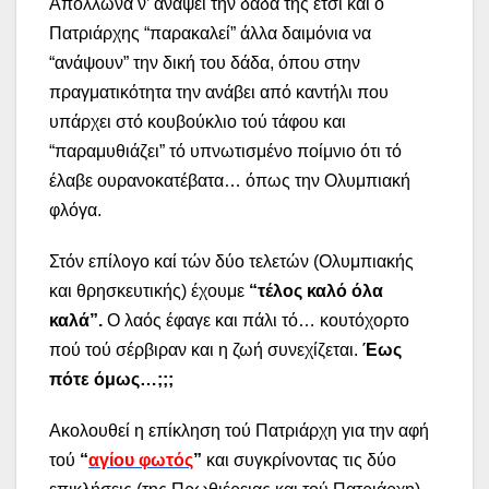
Απόλλωνα ν’ ανάψει την δάδα της έτσι και ο
Πατριάρχης “παρακαλεί” άλλα δαιμόνια να
“ανάψουν” την δική του δάδα, όπου στην
πραγματικότητα την ανάβει από καντήλι που
υπάρχει στό κουβούκλιο τού τάφου και
“παραμυθιάζει” τό υπνωτισμένο ποίμνιο ότι τό
έλαβε ουρανοκατέβατα… όπως την Ολυμπιακή
φλόγα.
Στόν επίλογο καί τών δύο τελετών (Ολυμπιακής
και θρησκευτικής) έχουμε
“τέλος καλό όλα
καλά”.
Ο λαός έφαγε και πάλι τό… κουτόχορτο
πού τού σέρβιραν και η ζωή συνεχίζεται.
Έως
πότε όμως…;;;
Ακολουθεί η επίκληση τού Πατριάρχη για την αφή
τού
“
αγίου φωτός
”
και συγκρίνοντας τις δύο