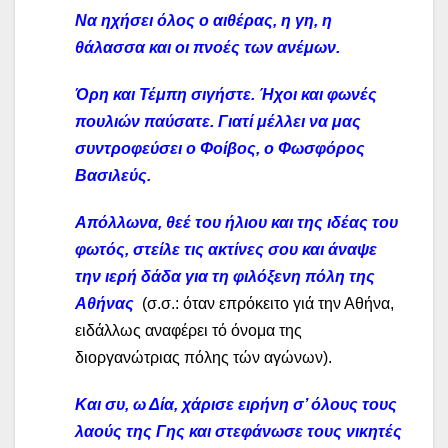
Να ηχήσει όλος ο αιθέρας, η γη, η
θάλασσα και οι πνοές των ανέμων.
Όρη και Τέμπη σιγήστε. Ήχοι και φωνές
πουλιών παύσατε. Γιατί μέλλει να μας
συντροφεύσει ο Φοίβος, ο Φωσφόρος
Βασιλεύς.
Απόλλωνα, θεέ του ήλιου και της ιδέας του
φωτός, στείλε τις ακτίνες σου και άναψε
την ιερή δάδα για τη φιλόξενη πόλη της
Αθήνας
(σ.σ.: όταν επρόκειτο γιά την Αθήνα,
ειδάλλως αναφέρει τό όνομα της
διοργανώτριας πόλης τών αγώνων).
Και συ, ω Δία, χάρισε ειρήνη σ’ όλους τους
λαούς της Γης και στεφάνωσε τους νικητές