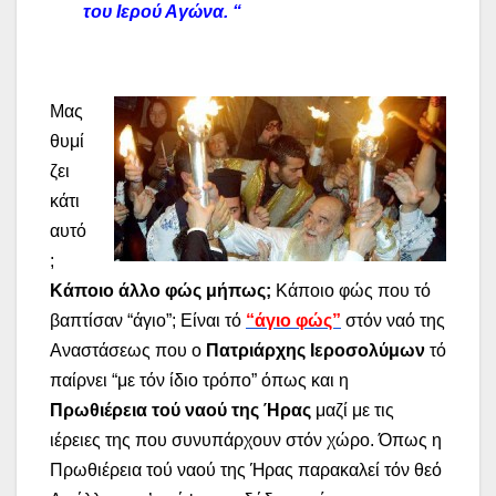
του Ιερού Αγώνα. “
Μας
θυμί
ζει
κάτι
αυτό
;
Κάποιο άλλο φώς μήπως;
Κάποιο φώς που τό
βαπτίσαν “άγιο”; Είναι τό
“άγιο φώς”
στόν ναό της
Αναστάσεως που ο
Πατριάρχης Ιεροσολύμων
τό
παίρνει “με τόν ίδιο τρόπο” όπως και η
Πρωθιέρεια τού ναού της Ήρας
μαζί με τις
ιέρειες της που συνυπάρχουν στόν χώρο. Όπως η
Πρωθιέρεια τού ναού της Ήρας παρακαλεί τόν θεό