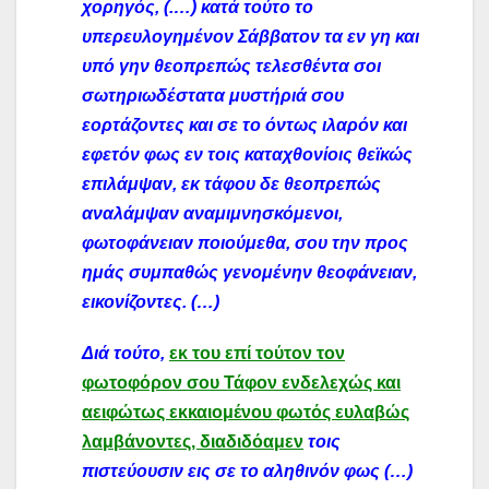
χορηγός, (.…) κατά τούτο το
υπερευλογημένον Σάββατον τα εν γη και
υπό γην θεοπρεπώς τελεσθέντα σοι
σωτηριωδέστατα μυστήριά σου
εορτάζοντες και σε το όντως ιλαρόν και
εφετόν φως εν τοις καταχθονίοις θεϊκώς
επιλάμψαν, εκ τάφου δε θεοπρεπώς
αναλάμψαν αναμιμνησκόμενοι,
φωτοφάνειαν ποιούμεθα, σου την προς
ημάς συμπαθώς γενομένην θεοφάνειαν,
εικονίζοντες. (…)
Διά τούτο,
εκ του επί τούτον τον
φωτοφόρον σου Τάφον ενδελεχώς και
αειφώτως εκκαιομένου φωτός ευλαβώς
λαμβάνοντες, διαδιδόαμεν
τοις
πιστεύουσιν εις σε το αληθινόν φως (…)