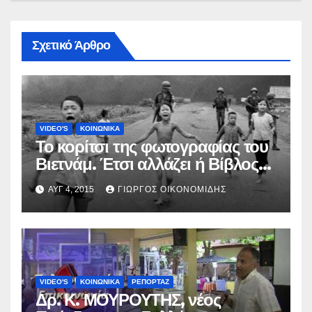
Σχετικό Άρθρο
VIDEO'S
ΚΟΙΝΩΝΙΚΑ
Το κορίτσι της φωτογραφίας του
Βιετνάμ. Έτσι αλλάζει ή Βίβλος
τήν καρδιά τού ανθρώπου.
ΑΥΓ 4, 2015
ΓΙΏΡΓΟΣ ΟΙΚΟΝΟΜΊΔΗΣ
VIDEO'S
ΚΟΙΝΩΝΙΚΑ
ΡΕΠΟΡΤΑΖ
Δρ. Κ. ΜΟΥΡΟΥΤΗΣ, νέος