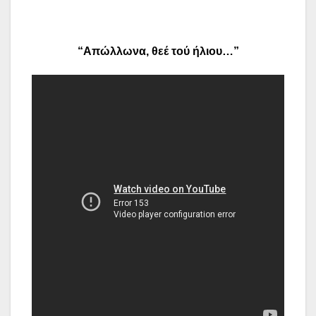
“Απώλλωνα, θεέ τού ήλιου…”