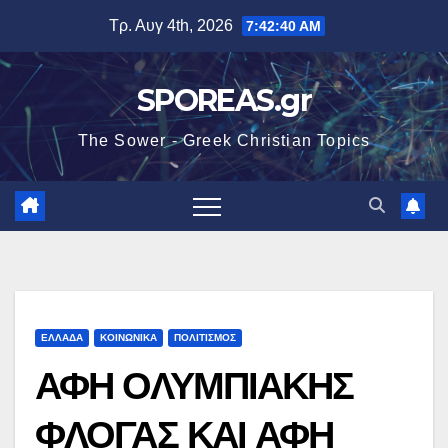
Μετάβαση
Τρ. Αυγ 4th, 2026
7:42:42 AM
στο
περιεχόμενο
SPOREAS.gr
The Sower - Greek Christian Topics
ΕΛΛΑΔΑ
ΚΟΙΝΩΝΙΚΑ
ΠΟΛΙΤΙΣΜΟΣ
ΑΦΗ ΟΛΥΜΠΙΑΚΗΣ
ΦΛΟΓΑΣ ΚΑΙ ΑΦΗ