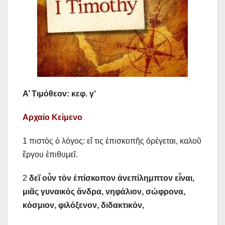
Α’ Τιμόθεον: κεφ. γ’
Αρχαίο Κείμενο
1 πιστὸς ὁ λόγος: εἴ τις ἐπισκοπῆς ὀρέγεται, καλοῦ
ἔργου ἐπιθυμεῖ.
2
δεῖ οὖν τὸν ἐπίσκοπον ἀνεπίλημπτον εἶναι,
μιᾶς γυναικὸς ἄνδρα, νηφάλιον, σώφρονα,
κόσμιον, φιλόξενον, διδακτικόν,