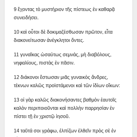
9 ἔχοντας τὸ μυστήριον τῆς πίστεως ἐν καθαρᾷ
συνειδήσει.
10 καὶ οὗτοι δὲ δοκιμαζέσθωσαν πρῶτον, εἶτα
διακονείτωσαν ἀνέγκλητοι ὄντες.
11 γυναῖκας ὡσαύτως σεμνάς, μὴ διαβόλους,
νηφαλίους, πιστὰς ἐν πᾶσιν.
12 διάκονοι ἔστωσαν μιᾶς γυναικὸς ἄνδρες,
τέκνων καλῶς προϊστάμενοι καὶ τῶν ἰδίων οἴκων:
13 οἱ γὰρ καλῶς διακονήσαντες βαθμὸν ἑαυτοῖς
καλὸν περιποιοῦνται καὶ πολλὴν παρρησίαν ἐν
πίστει τῇ ἐν χριστῷ ἰησοῦ.
14 ταῦτά σοι γράφω, ἐλπίζων ἐλθεῖν πρὸς σὲ ἐν