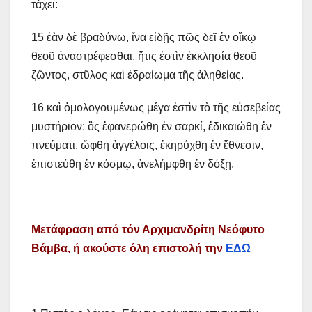
τάχει:
15 ἐὰν δὲ βραδύνω, ἵνα εἰδῇς πῶς δεῖ ἐν οἴκῳ
θεοῦ ἀναστρέφεσθαι, ἥτις ἐστὶν ἐκκλησία θεοῦ
ζῶντος, στῦλος καὶ ἑδραίωμα τῆς ἀληθείας.
16 καὶ ὁμολογουμένως μέγα ἐστὶν τὸ τῆς εὐσεβείας
μυστήριον: ὃς ἐφανερώθη ἐν σαρκί, ἐδικαιώθη ἐν
πνεύματι, ὤφθη ἀγγέλοις, ἐκηρύχθη ἐν ἔθνεσιν,
ἐπιστεύθη ἐν κόσμῳ, ἀνελήμφθη ἐν δόξῃ.
Μετάφραση από τόν Αρχιμανδρίτη Νεόφυτο
Βάμβα, ή ακούστε όλη επιστολή την
ΕΔΩ