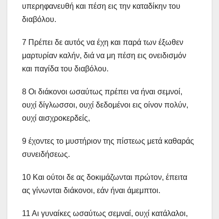
υπερηφανευθή και πέση εις την καταδίκην του
διαβόλου.
7 Πρέπει δε αυτός να έχη και παρά των έξωθεν
μαρτυρίαν καλήν, διά να μη πέση εις ονειδισμόν
και παγίδα του διαβόλου.
8 Οι διάκονοι ωσαύτως πρέπει να ήναι σεμνοί,
ουχί δίγλωσσοι, ουχί δεδομένοι εις οίνον πολύν,
ουχί αισχροκερδείς,
9 έχοντες το μυστήριον της πίστεως μετά καθαράς
συνειδήσεως.
10 Και ούτοι δε ας δοκιμάζωνται πρώτον, έπειτα
ας γίνωνται διάκονοι, εάν ήναι άμεμπτοι.
11 Αι γυναίκες ωσαύτως σεμναί, ουχί κατάλαλοι,