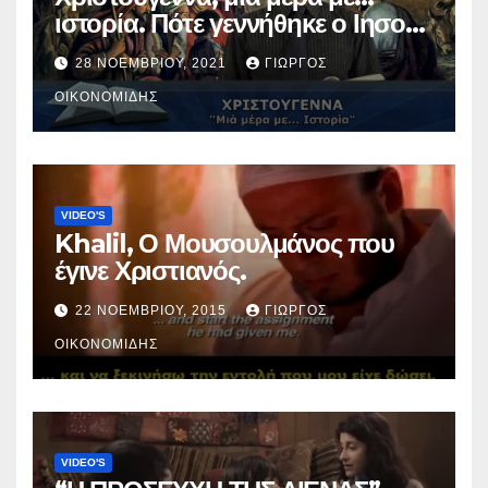
ιστορία. Πότε γεννήθηκε ο Ιησούς
Χριστός; (Βίντεο).
28 ΝΟΕΜΒΡΊΟΥ, 2021
ΓΙΏΡΓΟΣ
ΟΙΚΟΝΟΜΊΔΗΣ
VIDEO'S
Khalil, Ο Μουσουλμάνος που
έγινε Χριστιανός.
22 ΝΟΕΜΒΡΊΟΥ, 2015
ΓΙΏΡΓΟΣ
ΟΙΚΟΝΟΜΊΔΗΣ
VIDEO'S