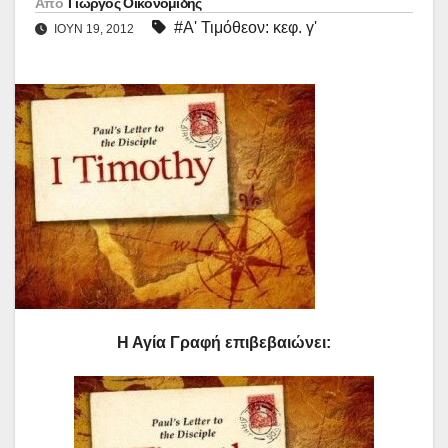
Από
Γιώργος Οικονομίδης
#Α' Τιμόθεον: κεφ. γ'
ΙΟΎΝ 19, 2012
Η Αγία Γραφή επιβεβαιώνει: