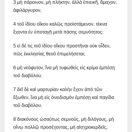
3 μὴ πάροινον, μὴ πλήκτην, ἀλλὰ ἐπιεικῆ, ἄμαχον,
ἀφιλάργυρον,
4 τοῦ ἰδίου οἴκου καλῶς προϊστάμενον, τέκνα
ἔχοντα ἐν ὑποταγῇ μετὰ πάσης σεμνότητος:
5 εἰ δέ τις τοῦ ἰδίου οἴκου προστῆναι οὐκ οἶδεν,
πῶς ἐκκλησίας θεοῦ ἐπιμελήσεται;
6 μὴ νεόφυτον, ἵνα μὴ τυφωθεὶς εἰς κρίμα ἐμπέσῃ
τοῦ διαβόλου.
7 δεῖ δὲ καὶ μαρτυρίαν καλὴν ἔχειν ἀπὸ τῶν
ἔξωθεν, ἵνα μὴ εἰς ὀνειδισμὸν ἐμπέσῃ καὶ παγίδα
τοῦ διαβόλου.
8 διακόνους ὡσαύτως σεμνούς, μὴ διλόγους, μὴ
οἴνῳ πολλῷ προσέχοντας, μὴ αἰσχροκερδεῖς,