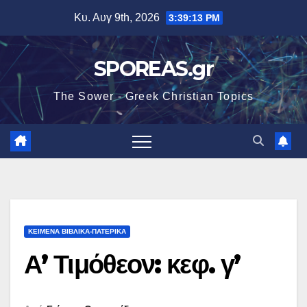
Μετάβαση
Κυ. Αυγ 9th, 2026
3:39:14 PM
στο
περιεχόμενο
SPOREAS.gr
The Sower - Greek Christian Topics
ΚΕΙΜΕΝΑ ΒΙΒΛΙΚΑ-ΠΑΤΕΡΙΚΑ
Α’ Τιμόθεον: κεφ. γ’