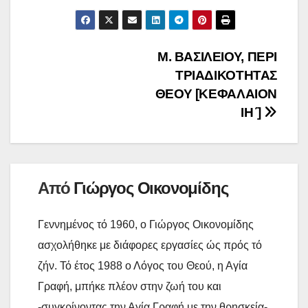
m
r
o
ο
e
t
e
a
i
p
ι
b
t
i
n
y
ρ
Πλοήγηση
Μ. ΒΑΣΙΛΕΙΟΥ, ΠΕΡΙ
o
e
l
t
L
α
ΤΡΙΑΔΙΚΟΤΗΤΑΣ
o
r
άρθρων
i
σ
ΘΕΟΥ [ΚΕΦΑΛΑΙΟΝ
k
n
τ
ΙΗʹ]
k
ε
ί
τ
Από
Γιώργος Οικονομίδης
ε
Γεννημένος τό 1960, ο Γιώργος Οικονομίδης
ασχολήθηκε με διάφορες εργασίες ώς πρός τό
ζήν. Τό έτος 1988 ο Λόγος του Θεού, η Αγία
Γραφή, μπήκε πλέον στην ζωή του και
-συγκρίνοντας την Αγία Γραφή με την θρησκεία-