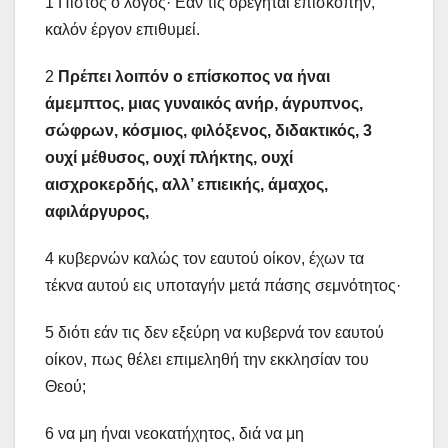
1 Πιστός ο λόγος· Εάν τις ορέγηται επισκοπήν,
καλόν έργον επιθυμεί.
2
Πρέπει λοιπόν ο επίσκοπος να ήναι
άμεμπτος, μιας γυναικός ανήρ, άγρυπνος,
σώφρων, κόσμιος, φιλόξενος, διδακτικός, 3
ουχί μέθυσος, ουχί πλήκτης, ουχί
αισχροκερδής, αλλ’ επιεικής, άμαχος,
αφιλάργυρος,
4 κυβερνών καλώς τον εαυτού οίκον, έχων τα
τέκνα αυτού εις υποταγήν μετά πάσης σεμνότητος·
5 διότι εάν τις δεν εξεύρη να κυβερνά τον εαυτού
οίκον, πως θέλει επιμεληθή την εκκλησίαν του
Θεού;
6 να μη ήναι νεοκατήχητος, διά να μη