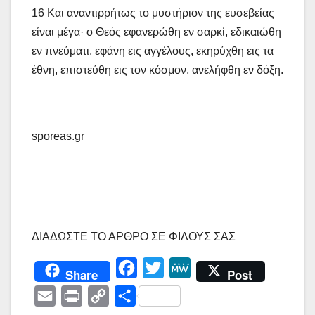
16 Και αναντιρρήτως το μυστήριον της ευσεβείας
είναι μέγα· ο Θεός εφανερώθη εν σαρκί, εδικαιώθη
εν πνεύματι, εφάνη εις αγγέλους, εκηρύχθη εις τα
έθνη, επιστεύθη εις τον κόσμον, ανελήφθη εν δόξη.
sporeas.gr
ΔΙΑΔΩΣΤΕ ΤΟ ΑΡΘΡΟ ΣΕ ΦΙΛΟΥΣ ΣΑΣ
F
T
M
Share
Post
a
w
e
E
P
C
Μ
c
i
W