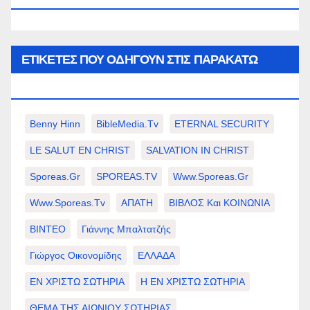
ΕΤΙΚΈΤΕΣ ΠΟΥ ΟΔΗΓΟΎΝ ΣΤΙΣ ΠΑΡΑΚΆΤΩ
ΕΠΙΛΟΓΈΣ ΣΑΣ.
Benny Hinn
BibleMedia.tv
ETERNAL SECURITY
LE SALUT EN CHRIST
SALVATION IN CHRIST
Sporeas.gr
SPOREAS.TV
Www.sporeas.gr
Www.sporeas.tv
ΑΠΑΤΗ
ΒΙΒΛΟΣ Και ΚΟΙΝΩΝΙΑ
ΒΙΝΤΕΟ
Γιάννης Μπαλτατζής
Γιώργος Οικονομίδης
ΕΛΛΑΔΑ
ΕΝ ΧΡΙΣΤΩ ΣΩΤΗΡΙΑ
Η ΕΝ ΧΡΙΣΤΩ ΣΩΤΗΡΙΑ
ΘΕΜΑ ΤΗΣ ΑΙΩΝΙΟΥ ΣΩΤΗΡΙΑΣ