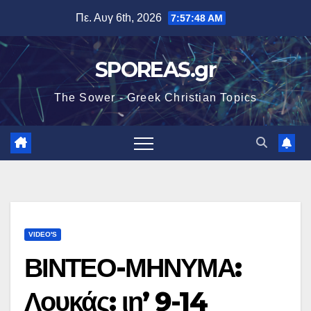
Μετάβαση
Πε. Αυγ 6th, 2026
7:57:49 AM
στο
περιεχόμενο
SPOREAS.gr
The Sower - Greek Christian Topics
VIDEO'S
ΒΙΝΤΕΟ-ΜΗΝΥΜΑ:
Λουκάς: ιη’ 9-14