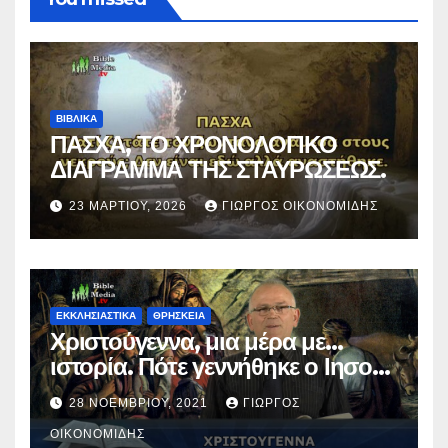
ΒΙΒΛΙΚΑ
ΠΑΣΧΑ, ΤΟ ΧΡΟΝΟΛΟΓΙΚΟ
ΔΙΑΓΡΑΜΜΑ ΤΗΣ ΣΤΑΥΡΩΣΕΩΣ.
23 ΜΑΡΤΊΟΥ, 2026
ΓΙΏΡΓΟΣ ΟΙΚΟΝΟΜΊΔΗΣ
ΕΚΚΛΗΣΙΑΣΤΙΚΑ
ΘΡΗΣΚΕΙΑ
Χριστούγεννα, μια μέρα με…
ιστορία. Πότε γεννήθηκε ο Ιησούς
Χριστός; (Βίντεο).
28 ΝΟΕΜΒΡΊΟΥ, 2021
ΓΙΏΡΓΟΣ
ΟΙΚΟΝΟΜΊΔΗΣ