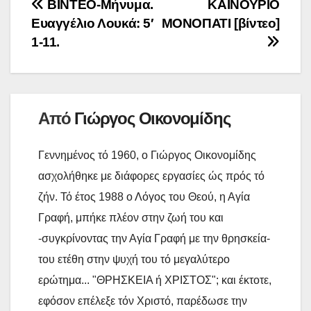
Πλοήγηση
ΒΙΝΤΕΟ-Μήνυμα.
ΚΑΙΝΟΥΡΙΟ
o
e
l
t
L
α
Ευαγγέλιο Λουκά: 5′
ΜΟΝΟΠΑΤΙ [βίντεο]
o
r
άρθρων
i
σ
1-11.
k
n
τ
k
ε
ί
Από
Γιώργος Οικονομίδης
τ
ε
Γεννημένος τό 1960, ο Γιώργος Οικονομίδης
ασχολήθηκε με διάφορες εργασίες ώς πρός τό
ζήν. Τό έτος 1988 ο Λόγος του Θεού, η Αγία
Γραφή, μπήκε πλέον στην ζωή του και
-συγκρίνοντας την Αγία Γραφή με την θρησκεία-
του ετέθη στην ψυχή του τό μεγαλύτερο
ερώτημα... "ΘΡΗΣΚΕΙΑ ή ΧΡΙΣΤΟΣ"; και έκτοτε,
εφόσον επέλεξε τόν Χριστό, παρέδωσε την