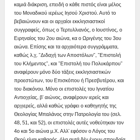
καμιά διάκριση, επειδή ο κάθε πιστός είναι μέλος
του Μοναδικού ιερέως Ιησού Χριστού. Αυτό το
βεβαιώνουν και οι αρχαίοι εκκλησιαστικοί
συγγραφείς, όπως ο Τερτυλλιανός, ο Ιουστίνος, ο
Ειρηναίος του 2ου αιώνα, κα ο Ωριγένης του 3ου
αιώνα. Επίσης και τα αρχαιότερα συγγράμματα,
καθώς λ.χ. "Διδαχή των Αποστόλων", "Επιστολή
του Κλήμεντος", και "Επιστολή του Πολυκάρπου"
αναφέρουν μόνο δύο τάξεις εκκλησιαστικών
προεστώτων, του Επισκόπου ή Πρεσβυτέρου, και
του διακόνου. Μόνο οι επιστολές του Ιγνατίου
Αντιοχείας, β' αιώνος, αναφέρουν ιερείς και
αρχιερείς, αλλά καθώς γράφει ο καθηγητής της
Θεολογίας Μπαλάνος στην Πατρολογία του (σελ.
48, 51, και 52), οι επιστολές αυτές νοθεύτηκαν τον
4ο και 5ο αιώνα μ.Χ. Αλλ' εφόσον ο Λόγος του
Θεού είναι καθαρός, όλα αυτά δέν έχουν σπουδαία