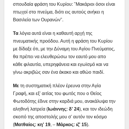
σπουδαία φράση του Κυρίου: "Μακάριοι όσοι είναι
πτωχοί στο πνεύμα, διότι εις αυτούς ανήκει η
Βασιλεία των Ουρανών".
Τα
λόγια αυτά είναι η καθαυτή αρχή της
πνευματικής προόδου. Αυτή η φράση του Κυρίου
με δίδαξε ότι, με την Δύναμη του Αγίου Πνεύματος,
θα πρέπει να ελευθερώσω τον εαυτό μου απο
κάθε φιλαυτία, υπερηφάνεια και εγωϊσμό και να
γίνω ακριβώς σαν ένα άκακο και αθώο παιδί.
Με
τη συστηματική πλέον έρευνα στην Αγία
Γραφή, και εξ' αιτίας του φωτός που ο Θείος
Φωτοδότης έδινε στην καρδιά μου, ανακάλυψα την
αληθινή λατρεία (
Ιωάννης: δ' 24
), και τον ιδεώδη
σκοπό της αποστολής μου σ' αυτόν τον κόσμο
(
Ματθαίος: κη' 19
, –
Μάρκος: ιζ' 15
).