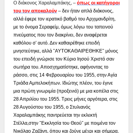
Ο διάκονος Χαραλαμπάκης, –
όπως οι κατήγοροι
του τον αποκαλούν
– δεν ήταν απλά διάκονος,
αλλά έφερε τον ιερατικό βαθμό του Αρχιμανδρίτη,
με το όνομα Σεραφείμ, όμως λόγω του ταπεινού
πνεύματος που τον διακρίνει, δεν αναφέρεται
καθόλου σ' αυτό. Δεν καθαιρέθηκε επειδή
μνηστεύτηκε, αλλά "ΑΥΤΟΚΑΘΑΙΡΕΘΗΚΕ" μόνος
του επειδή γνώρισε τον Κύριο Ιησού Χριστό σαν
σωτήρα του. Αποσχηματίστηκε, αφήνοντας το
ράσσο, στις 14 Φεβρουαρίου του 1955, στην Αγία
Τριάδα Αμπελοκήπων. Ιδιώτης πλέον, του έγινε
μια πρώτη γνωριμία (προξενιό) με μια κοπέλα στις
28 Απριλίου του 1955. Τρεις μήνες αργότερα, στις
28 Αυγούστου του 1955, ο Στυλιανός
Χαραλαμπάκης παντρεύεται την εκλεκτή
Στέλλα,στην "Εκκλησία του Θεού" με ποιμένα τον
Νικόλαο Ζαζάνη, όπου και ζούνε μέχρι και σήμερα.