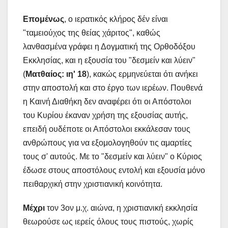
Επομένως
, ο ιερατικός κλήρος δέν είναι
"ταμειούχος της θείας χάριτος", καθώς
λανθασμένα γράφει η Δογματική της Ορθοδόξου
Εκκλησίας, και η εξουσία του "δεσμείν και λύειν"
(
Ματθαίος: ιη' 18
), κακώς ερμηνεύεται ότι ανήκει
στην αποστολή και στο έργο των ιερέων. Πουθενά
η Καινή Διαθήκη δεν αναφέρει ότι οι Απόστολοι
του Κυρίου έκαναν χρήση της εξουσίας αυτής,
επειδή ουδέποτε οι Απόστολοι εκκάλεσαν τους
ανθρώπους για να εξομολογηθούν τις αμαρτίες
τους σ' αυτούς. Με το "δεσμείν και λύειν" ο Κύριος
έδωσε στους αποστόλους εντολή και εξουσία μόνο
πειθαρχική στην χριστιανική κοινότητα.
Μέχρι
τον 3ον μ.χ. αιώνα, η χριστιανική εκκλησία
θεωρούσε ως ιερείς όλους τους πιστούς, χωρίς