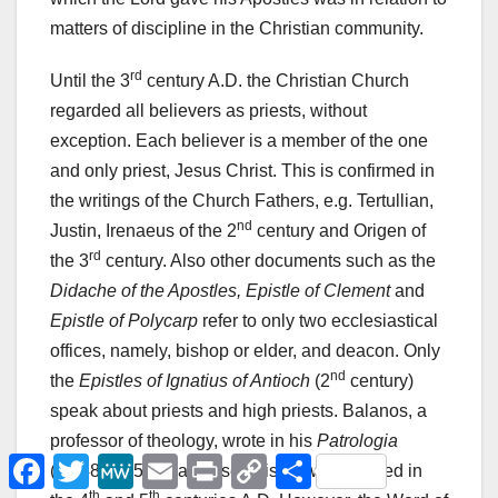
matters of discipline in the Christian community.
rd
Until the 3
century A.D. the Christian Church
regarded all believers as priests, without
exception. Each believer is a member of the one
and only priest, Jesus Christ. This is confirmed in
the writings of the Church Fathers, e.g. Tertullian,
nd
Justin, Irenaeus of the 2
century and Origen of
rd
the 3
century. Also other documents such as the
Didache of the Apostles, Epistle of Clement
and
Epistle of Polycarp
refer to only two ecclesiastical
offices, namely, bishop or elder, and deacon. Only
nd
the
Epistles of Ignatius of Antioch
(2
century)
speak about priests and high priests. Balanos, a
professor of theology, wrote in his
Patrologia
F
T
M
E
P
C
Μ
(pp.48, 51,52) that these epistles were forged in
a
w
e
m
r
o
ο
th
th
c
i
W
a
i
p
ι