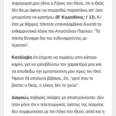
παρηγοριά μου έδινε ο Λόγος του Θεού, ότι ο Θεός
δέν θα με άφηνε να πειρασθώ παραπάνω απ' όσο
μπορούσα να κρατήσω (
Β' Κορινθίους: ι' 13
). Κι'
έτσι με θάρρος πάντοτε επαναλάμβανα δυνατά τα
ενθαρρυντικά λόγια του Αποστόλου Παύλου: "Τα
πάντα δύναμαι δια του ενδυναμούντος με
Χριστού".
Κατάλαβα
ότι έπρεπε να περάσω απο κάποιο
καμίνι, για να χαλυβδώσω τον χαρακτήρα μου και
να αποδείξω την εμπιστοσύνη μου προς τον Θεό.
Ήμουν δέ απόλυτα βέβαιος, ότι, "αρνί που το
βλέπει ο Θεός, ο λύκος δέν το τρώει".
Διαρκώς
σοβαρές σκέψεις με απασχολούσαν. Δέν
ήταν μόνο ότι ο τελετουργικός τρόπος της λατρείας
δεν συμφωνούσε με τον Λόγο του Θεού, αλλά και η