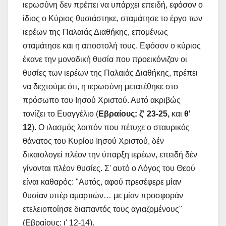
ιερωσύνη δεν πρέπει να υπάρχει επειδή, εφόσον ο
ίδιος ο Κύριος θυσιάστηκε, σταμάτησε το έργο των
ιερέων της Παλαιάς Διαθήκης, επομένως
σταμάτησε και η αποστολή τους. Εφόσον ο κύριος
έκανε την μοναδική θυσία που προεικόνιζαν οι
θυσίες των ιερέων της Παλαιάς Διαθήκης, πρέπει
να δεχτούμε ότι, η ιερωσύνη μετατέθηκε στο
πρόσωπο του Ιησού Χριστού. Αυτό ακριβώς
τονίζει το Ευαγγέλιο (
Εβραίους: ζ' 23-25,
και
θ'
12
). Ο ιλασμός λοιπόν που πέτυχε ο σταυρικός
θάνατος του Κυρίου Ιησού Χριστού, δέν
δικαιολογεί πλέον την ύπαρξη ιερέων, επειδή δέν
γίνονται πλέον θυσίες. Σ' αυτό ο Λόγος του Θεού
είναι καθαρός: "Αυτός, αφού πρεσέφερε μίαν
θυσίαν υπέρ αμαρτιών… με μίαν προσφοράν
ετελειοποίησε διαπαντός τους αγιαζομένους"
(Εβραίους: ι' 12-14).