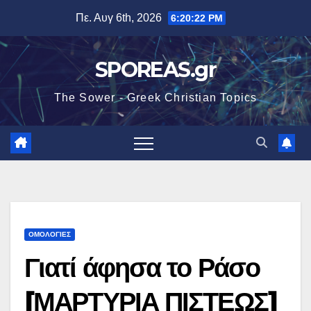
Μετάβαση
Πε. Αυγ 6th, 2026
6:20:23 PM
στο
περιεχόμενο
SPOREAS.gr
The Sower - Greek Christian Topics
ΟΜΟΛΟΓΙΕΣ
Γιατί άφησα το Ράσο
[ΜΑΡΤΥΡΙΑ ΠΙΣΤΕΩΣ]