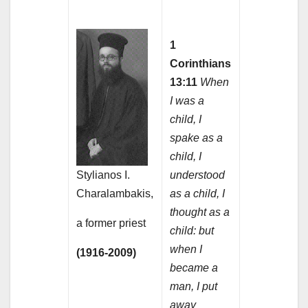
1
Corinthians
13:11
When
I was a
child, I
spake as a
child, I
Stylianos I.
understood
Charalambakis,
as a child, I
thought as a
a former priest
child: but
when I
(1916-2009)
became a
man, I put
away