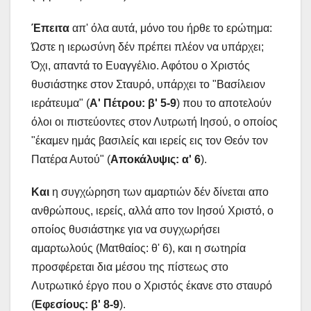
Έπειτα
απ' όλα αυτά, μόνο του ήρθε το ερώτημα:
Ώστε η ιερωσύνη δέν πρέπει πλέον να υπάρχει;
Όχι, απαντά το Ευαγγέλιο. Αφότου ο Χριστός
θυσιάστηκε στον Σταυρό, υπάρχει το "Βασίλειον
ιεράτευμα" (
Α' Πέτρου: β' 5-9
) που το αποτελούν
όλοι οι πιστεύοντες στον Λυτρωτή Ιησού, ο οποίος
"έκαμεν ημάς βασιλείς και ιερείς εις τον Θεόν τον
Πατέρα Αυτού" (
Αποκάλυψις: α' 6
).
Και
η συγχώρηση των αμαρτιών δέν δίνεται απο
ανθρώπους, ιερείς, αλλά απο τον Ιησού Χριστό, ο
οποίος θυσιάστηκε για να συγχωρήσει
αμαρτωλούς (Ματθαίος: θ' 6), και η σωτηρία
προσφέρεται δια μέσου της πίστεως στο
Λυτρωτικό έργο που ο Χριστός έκανε στο σταυρό
(
Εφεσίους: β' 8-9
).