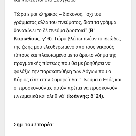
Τώρα είμαι κληρικός – διάκονος, "όχι του
γράμματος αλλά του πνεύματος, διότι τα γράμμα
θανατώνει το δέ πνεύμα ζωοποιεί" (
Β'
Κορινθίους: γ' 6
). Τώρα βλέπω πλέον το ιδεώδες
της ζωής μου ελευθερωμένο απο τους νεκρούς
τύπους και πλαισιωμένο με το άριστο νόημα της
πραγματικής πίστεως που θα με βοηθήσει να
φυλάξω την παρακαταθήκη των Λόγων που ο
Κύριος είπε στην Σαμαρείτιδα: "Πνεύμα ο Θεός και
οι προσκυνούντες αυτόν πρέπει να προσκυνούν
πνευματικά και αληθινά" (
Ιωάννης: δ' 24
).
Σημ. του Σπορέα: