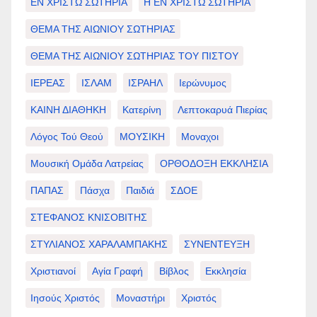
ΕΝ ΧΡΙΣΤΩ ΣΩΤΗΡΙΑ
Η ΕΝ ΧΡΙΣΤΩ ΣΩΤΗΡΙΑ
ΘΕΜΑ ΤΗΣ ΑΙΩΝΙΟΥ ΣΩΤΗΡΙΑΣ
ΘΕΜΑ ΤΗΣ ΑΙΩΝΙΟΥ ΣΩΤΗΡΙΑΣ ΤΟΥ ΠΙΣΤΟΥ
ΙΕΡΕΑΣ
ΙΣΛΑΜ
ΙΣΡΑΗΛ
Ιερώνυμος
ΚΑΙΝΗ ΔΙΑΘΗΚΗ
Κατερίνη
Λεπτοκαρυά Πιερίας
Λόγος Τού Θεού
ΜΟΥΣΙΚΗ
Μοναχοι
Μουσική Ομάδα Λατρείας
ΟΡΘΟΔΟΞΗ ΕΚΚΛΗΣΙΑ
ΠΑΠΑΣ
Πάσχα
Παιδιά
ΣΔΟΕ
ΣΤΕΦΑΝΟΣ ΚΝΙΣΟΒΙΤΗΣ
ΣΤΥΛΙΑΝΟΣ ΧΑΡΑΛΑΜΠΑΚΗΣ
ΣΥΝΕΝΤΕΥΞΗ
Χριστιανοί
Αγία Γραφή
Βίβλος
Εκκλησία
Ιησούς Χριστός
Μοναστήρι
Χριστός