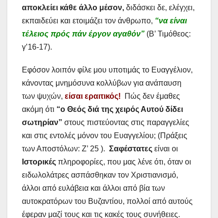
αποκλείει κάθε άλλο μέσον,
διδάσκει δε, ελέγχει,
εκπαιδεύει και ετοιμάζει τον άνθρωπο,
“να είναι
τέλειος πρός πάν έργον αγαθόν”
(Β’ Τιμόθεος:
γ’16-17).
Εφόσον λοιπόν φίλε μου υποτιμάς το Ευαγγέλιον,
κάνοντας μνημόσυνα κολλύβων για ανάπαυση
των ψυχών,
είσαι εραιτικός!
Πώς δεν έμαθες
ακόμη ότι
“ο Θεός διά της χειρός Αυτού δίδει
σωτηρίαν”
στους πιστεύοντας στις παραγγελίες
και στις εντολές μόνον του Ευαγγελίου; (Πράξεις
των Αποστόλων: Ζ’ 25 ).
Σαφέστατες
είναι οι
Ιστορικές
πληροφορίες, που μας λένε ότι, όταν οι
ειδωλολάτρες ασπάσθηκαν τον Χριστιανισμό,
άλλοι από ευλάβεια και άλλοι από βία των
αυτοκρατόρων του Βυζαντίου, πολλοί από αυτούς
έφεραν μαζί τους και τις κακές τους συνήθειες.