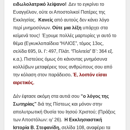
ειδωλολατρικό λείψανο!
Δεν το εγκρίνει το
Ευαγγέλιον, ούτε οι Αποστολικοί Πατέρες της
Εκκλησίας.
Κανείς
από αυτούς δεν κάνει λόγο
περί μνημοσύνων.
Ούτε μια λέξη
υπάρχει στα
κείμενά τους! Έχουμε πολλές μαρτυρίες γι αυτό το
θέμα (Εγκυκλοπαίδεια “ΗΛΙΟΣ”, τόμος 13ος,
σελίδα 695, Ιλ. Ι’: 497, Πλάτ. “Πολιτεία” Β’: 364 εξ.
κ.α.). Πιστεύεις όμως ότι κάνοντας μνημόσυνα
κολλύβων μεταφέρεις τους ανθρώπους σου από
την κόλαση στον παράδεισο
.
Έ, λοιπόν είσαι
αιρετικός.
Δέν έφτασε ακόμη στα αυτιά σου
“ο λόγος της
Σωτηρίας”
διά της Πίστεως και μόνον στην
απολυτρωτική Θυσία του Ιησού Χριστού; (Πράξεις
των Αποστόλων: ιγ’ 26).
Η Εκκλησιαστική
Ιστορία Β. Στεφανίδη,
σελίδα 108, αναφέρει τα