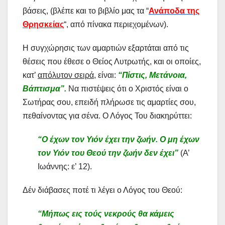
βάσεις, (βλέπε και το βιβλίο μας τα “
Ανάποδα της
Θρησκείας
“, από πίνακα περιεχομένων).
Η συγχώρησις των αμαρτιών εξαρτάται από τις
θέσεις που έθεσε ο Θείος Λυτρωτής, και οι οποίες,
κατ’
απόλυτον σειρά
, είναι:
“Πίστις, Μετάνοια,
Βάπτισμα”.
Να πιστέψεις ότι ο Χριστός είναι ο
Σωτήρας σου, επειδή πλήρωσε τις αμαρτίες σου,
πεθαίνοντας για σένα. Ο Λόγος Του διακηρύττει:
“Ο έχων τον Υιόν έχει την ζωήν. Ο μη έχων
τον Υιόν του Θεού την ζωήν δεν έχει”
(Α’
Ιωάννης: ε’ 12).
Δέν διάβασες ποτέ τι λέγει ο Λόγος του Θεού:
“Μήπως εις τούς νεκρούς θα κάμεις