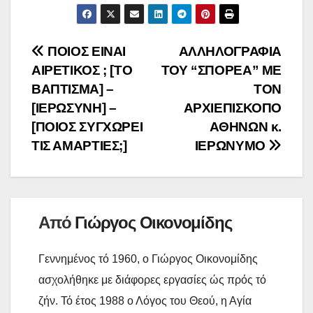
e
t
e
a
i
p
ι
b
t
i
n
y
ρ
Πλοήγηση
ΠΟΙΟΣ ΕΙΝΑΙ
ΑΛΛΗΛΟΓΡΑΦΙΑ
o
e
l
t
L
α
ΑΙΡΕΤΙΚΟΣ ; [ΤΟ
ΤΟΥ “ΣΠΟΡΕΑ” ΜΕ
o
r
άρθρων
i
σ
ΒΑΠΤΙΣΜΑ] –
ΤΟΝ
k
n
τ
[ΙΕΡΩΣΥΝΗ] –
ΑΡΧΙΕΠΙΣΚΟΠΟ
k
ε
[ΠΟΙΟΣ ΣΥΓΧΩΡΕΙ
ΑΘΗΝΩΝ κ.
ί
ΤΙΣ ΑΜΑΡΤΙΕΣ;]
ΙΕΡΩΝΥΜΟ
τ
ε
Από
Γιώργος Οικονομίδης
Γεννημένος τό 1960, ο Γιώργος Οικονομίδης
ασχολήθηκε με διάφορες εργασίες ώς πρός τό
ζήν. Τό έτος 1988 ο Λόγος του Θεού, η Αγία