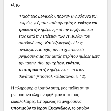
εξής:
“Παρά τοις Εθνικοίς υπήρχον μνημόσυνα των
νεκρών, γεύματα κατά την
τρίτην
,
ενάτην
και
τριακοστήν
ημέραν μετά την ταφήν και κατ’
έτος κατά την επέτειον των γενεθλίων του
αποθανόντος. Κατ’ εξωτερικήν όλως
αναλογίαν εισήχθησαν τα χριστιανικά
μνημόσυνα εις τας αυτάς περίπου ημέρες μετά
την ταφήν, ήτοι την
τρίτην
,
ενάτην
,
τεσσαρακοστήν
ημέραν και επέτειον
θανάτου”
(Αποστολικαί Διαταγαί, 8’42).
Η πληροφορία λοιπόν αυτή, μας πείθει ότι τα
μνημόσυνα κληρονομήθηκαν από τους
ειδωλολάτρες. Επομένως τα μνημόσυνα
υποτιμούν το Ιερόν Ευαγγέλιον,
το οποίον