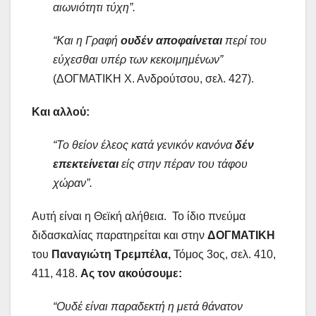
αιωνιότητι τύχη”.
“Και η Γραφή
ουδέν αποφαίνεται
περί του
εύχεσθαι υπέρ των κεκοιμημένων”
(ΔΟΓΜΑΤΙΚΗ Χ. Ανδρούτσου, σελ. 427).
Και αλλού:
“Το θείον έλεος κατά γενικόν κανόνα
δέν
επεκτείνεται
είς στην πέραν του τάφου
χώραν”.
Αυτή είναι η Θεϊκή αλήθεια. Το ίδιο πνεύμα
διδασκαλίας παρατηρείται και στην
ΔΟΓΜΑΤΙΚΗ
του
Παναγιώτη Τρεμπέλα,
Τόμος 3ος, σελ. 410,
411, 418.
Ας τον ακούσουμε:
“Ουδέ είναι παραδεκτή η μετά θάνατον