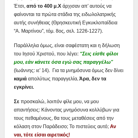
Έτσι,
από το 400 μ.Χ
άρχισαν απ’ αυτούς να
φαίνονται τα πρώτα στάδια της ειδωλολατρικής
αυτής συνήθειας (Θρησκευτική Εγκυκλοπαίδεια
“Α. Μαρτίνου”, τόμ. 8ος, σελ. 1226-1227).
Παράλληλα όμως, είναι σαφέστατη και η δήλωση
του Ιησού Χριστού, που λέγει:
“Σεις είσθε φίλοι
μου, εάν κάνετε όσα εγώ σας παραγγέλω”
(Ιωάννης: ιε’ 14). Για τα μνημόσυνα όμως δεν δίνει
καμιά
απολύτως παραγγελία
. Άρα, δεν τα
εγκρίνει.
Σε
προσκαλώ, λοιπόν φίλε μου, να μου
απαντήσεις: Κάνοντας μνημόσυνα κολλύβων για
τους πεθαμένους, θα τους μεταθέσεις από την
κόλαση στον Παράδεισο; Το πιστεύεις αυτό;
Αν
ναι, τότε είσαι αιρετικός!