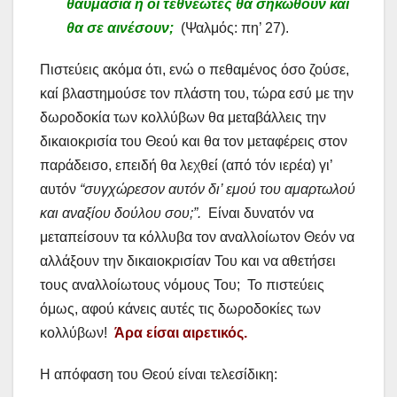
θαυμάσια ή οι τεθνεώτες θα σηκωθούν και
θα σε αινέσουν;
(Ψαλμός: πη’ 27).
Πιστεύεις ακόμα ότι, ενώ ο πεθαμένος όσο ζούσε,
καί βλαστημούσε τον πλάστη του, τώρα εσύ με την
δωροδοκία των κολλύβων θα μεταβάλλεις την
δικαιοκρισία του Θεού και θα τον μεταφέρεις στον
παράδεισο, επειδή θα λεχθεί (από τόν ιερέα) γι’
αυτόν
“συγχώρεσον αυτόν δι’ εμού του αμαρτωλού
και αναξίου δούλου σου;”.
Είναι δυνατόν να
μεταπείσουν τα κόλλυβα τον αναλλοίωτον Θεόν να
αλλάξουν την δικαιοκρισίαν Του και να αθετήσει
τους αναλλοίωτους νόμους Του; Το πιστεύεις
όμως, αφού κάνεις αυτές τις δωροδοκίες των
κολλύβων!
Άρα είσαι αιρετικός.
Η απόφαση του Θεού είναι τελεσίδικη: