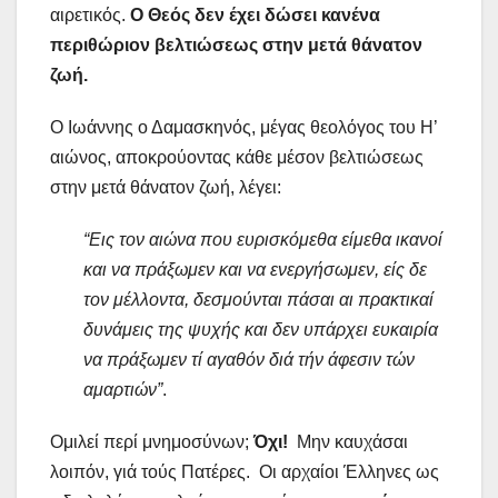
αιρετικός.
Ο Θεός δεν έχει δώσει κανένα
περιθώριον βελτιώσεως στην μετά θάνατον
ζωή.
Ο Ιωάννης ο Δαμασκηνός, μέγας θεολόγος του Η’
αιώνος, αποκρούοντας κάθε μέσον βελτιώσεως
στην μετά θάνατον ζωή, λέγει:
“Εις τον αιώνα που ευρισκόμεθα είμεθα ικανοί
και να πράξωμεν και να ενεργήσωμεν, είς δε
τον μέλλοντα, δεσμούνται πάσαι αι πρακτικαί
δυνάμεις της ψυχής και δεν υπάρχει ευκαιρία
να πράξωμεν τί αγαθόν διά τήν άφεσιν τών
αμαρτιών”
.
Ομιλεί περί μνημοσύνων;
Όχι!
Μην καυχάσαι
λοιπόν, γιά τούς Πατέρες. Οι αρχαίοι Έλληνες ως