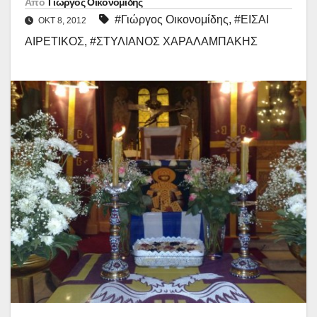
Από
Γιώργος Οικονομίδης
#Γιώργος Οικονομίδης
,
#ΕΙΣΑΙ
ΟΚΤ 8, 2012
ΑΙΡΕΤΙΚΟΣ
,
#ΣΤΥΛΙΑΝΟΣ ΧΑΡΑΛΑΜΠΑΚΗΣ