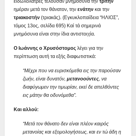
ειδωλολάτρες τελούσαν μνημόσυνα την
τρίτην
ημέραν μετά τον θάνατον, την
ενάτην
και την
τριακοστήν
(τριακάς). (Εγκυκλοπαίδεια “ΗΛΙΟΣ”,
τόμος 13ος, σελίδα 695) Καί τά σημερινά
μνημόσυνα είναι στην ίδια αντιστοιχία.
Ο Ιωάννης ο Χρυσόστομος
λέγει για την
περίπτωση αυτή τα εξής διαφωτιστικά:
“Μέχρι που να ευρισκόμεθα εις την παρούσαν
ζωήν, είναι δυνατόν,
μετανοούντες
, να
διαφύγωμεν την τιμωρίαν, εκεί δε απελθόντες
εις μάτην θα οδυνόμεθα”.
Και αλλού:
“Μετά τον θάνατο δεν είναι πλέον καιρός
μετανοίας και εξομολογήσεως, και εν τώ άδη η