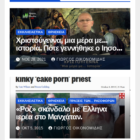
ΕΚΚΛΗΣΙΑΣΤΙΚΑ
ΘΡΗΣΚΕΙΑ
Χριστούγεννα, μια μέρα με…
ιστορία. Πότε γεννήθηκε ο Ιησούς
Χριστός; (Βίντεο).
ΝΟΈ 28, 2021
ΓΙΏΡΓΟΣ ΟΙΚΟΝΟΜΊΔΗΣ
ΕΚΚΛΗΣΙΑΣΤΙΚΑ
ΘΡΗΣΚΕΙΑ
ΠΡΑΞΕΙΣ ΤΩΝ... ΡΑΣΟΦΟΡΩΝ
«Ροζ» σκάνδαλο με Έλληνα
ιερέα στο Μανχάταν.
ΟΚΤ 5, 2015
ΓΙΏΡΓΟΣ ΟΙΚΟΝΟΜΊΔΗΣ