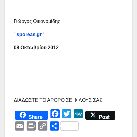
Γιώργος Οικονομίδης
”
sporeas.gr
“
08 Οκτωβρίου 2012
ΔΙΑΔΩΣΤΕ ΤΟ ΑΡΘΡΟ ΣΕ ΦΙΛΟΥΣ ΣΑΣ
F
T
M
Share
Post
a
w
e
E
P
C
Μ
c
i
W
m
r
o
ο