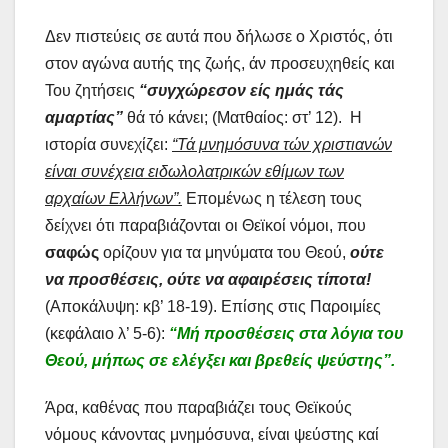
Δεν πιστεύεις σε αυτά που δήλωσε ο Χριστός, ότι
στον αγώνα αυτής της ζωής, άν προσευχηθείς και
Του ζητήσεις
“συγχώρεσον είς ημάς τάς
αμαρτίας”
θά τό κάνει; (Ματθαίος: στ’ 12). Η
ιστορία συνεχίζει:
“Τά μνημόσυνα τών χριστιανών
είναι συνέχεια ειδωλολατρικών εθίμων των
αρχαίων Ελλήνων”.
Επομένως η τέλεση τους
δείχνει ότι παραβιάζονται οι Θεϊκοί νόμοι, που
σαφώς
ορίζουν για τα μηνύματα του Θεού,
ούτε
να προσθέσεις, ούτε να αφαιρέσεις τίποτα!
(Αποκάλυψη: κβ’ 18-19). Επίσης στις Παροιμίες
(κεφάλαιο λ’ 5-6):
“Μή προσθέσεις στα λόγια του
Θεού, μήπως σε ελέγξει και βρεθείς ψεύστης”.
Άρα, καθένας που παραβιάζει τους Θεϊκούς
νόμους κάνοντας μνημόσυνα, είναι ψεύστης καί