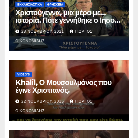
ΕΚΚΛΗΣΙΑΣΤΙΚΑ
ΘΡΗΣΚΕΙΑ
Χριστούγεννα, μια μέρα με…
ιστορία. Πότε γεννήθηκε ο Ιησούς
Χριστός; (Βίντεο).
28 ΝΟΕΜΒΡΊΟΥ, 2021
ΓΙΏΡΓΟΣ
ΟΙΚΟΝΟΜΊΔΗΣ
VIDEO'S
Khalil, Ο Μουσουλμάνος που
έγινε Χριστιανός.
22 ΝΟΕΜΒΡΊΟΥ, 2015
ΓΙΏΡΓΟΣ
ΟΙΚΟΝΟΜΊΔΗΣ