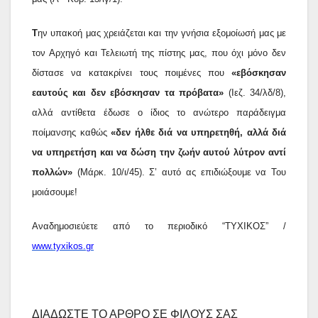
Τ
ην υπακοή μας χρειάζεται και την γνήσια εξομοίωσή μας με
τον Αρχηγό και Τελειωτή της πίστης μας, που όχι μόνο δεν
δίστασε να κατακρίνει τους ποιμένες που
«εβόσκησαν
εαυτούς και δεν εβόσκησαν τα πρόβατα»
(Ιεζ. 34/λδ/8),
αλλά αντίθετα έδωσε ο ίδιος το ανώτερο παράδειγμα
ποίμανσης καθώς
«δεν ήλθε διά να υπηρετηθή, αλλά διά
να υπηρετήση και να δώση την ζωήν αυτού λύτρον αντί
πολλών»
(Μάρκ. 10/ι/45). Σ’ αυτό ας επιδιώξουμε να Του
μοιάσουμε!
Αναδημοσιεύετε από το περιοδικό “ΤΥΧΙΚΟΣ” /
www.tyxikos.gr
ΔΙΑΔΩΣΤΕ ΤΟ ΑΡΘΡΟ ΣΕ ΦΙΛΟΥΣ ΣΑΣ