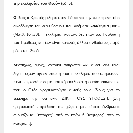
την εκκλησίαν του Θεού»
(εδ. 5).
Ο
ίδιος ο Χριστός μίλησε στον Πέτρο για την επικείμενη τότε
οικοδόμηση του νέου θεσμού που ονόμασε
«εκκλησία μου»
(Ματθ. 16/ις/8). Η εκκλησία, λοιπόν, δεν ήταν του Παύλου ή
του Τιμόθεου, και δεν είναι κανενός άλλου ανθρώπου, παρά
μόνο του Θεού.
Δ
υστυχώς, όμως, κάποιοι άνθρωποι –κι αυτοί δεν είναι
λίγοι– έχουν την εντύπωση πως η εκκλησία που υπηρετούν,
πολύ περισσότερο μια τοπική εκκλησία ή ομάδα εκκλησιών
που ο Θεός χρησιμοποίησε αυτούς τους ίδιους για το
ξεκίνημά της, ότι είναι ΔΙΚΗ ΤΟΥΣ ΥΠΟΘΕΣΗ. [Στη
θρησκευτική παράδοση της χώρας μας τέτοιοι άνθρωποι
ονομάζονται “κτίτορες” από το κτίζω ή “κτήτορες” από το
κατέχω…].