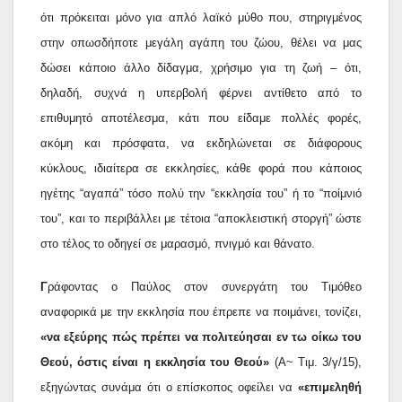
ότι πρόκειται μόνο για απλό λαϊκό μύθο που, στηριγμένος
στην οπωσδήποτε μεγάλη αγάπη του ζώου, θέλει να μας
δώσει κάποιο άλλο δίδαγμα, χρήσιμο για τη ζωή – ότι,
δηλαδή, συχνά η υπερβολή φέρνει αντίθετο από το
επιθυμητό αποτέλεσμα, κάτι που είδαμε πολλές φορές,
ακόμη και πρόσφατα, να εκδηλώνεται σε διάφορους
κύκλους, ιδιαίτερα σε εκκλησίες, κάθε φορά που κάποιος
ηγέτης “αγαπά” τόσο πολύ την “εκκλησία του” ή το “ποίμνιό
του”, και το περιβάλλει με τέτοια “αποκλειστική στοργή” ώστε
στο τέλος το οδηγεί σε μαρασμό, πνιγμό και θάνατο.
Γ
ράφοντας ο Παύλος στον συνεργάτη του Τιμόθεο
αναφορικά με την εκκλησία που έπρεπε να ποιμάνει, τονίζει,
«να εξεύρης πώς πρέπει να πολιτεύησαι εν τω οίκω του
Θεού, όστις είναι η εκκλησία του Θεού»
(Α~ Τιμ. 3/γ/15),
εξηγώντας συνάμα ότι ο επίσκοπος οφείλει να
«επιμεληθή