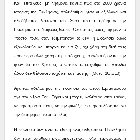
Κ
αι, επιτέλους, μη λησμονεί κανείς πως στα 2000 χρόνια
ιστορίας της Εκκλησίας, πολυάριθμοι ήταν οι αξιόλογοι και
αξιοζήλευτοι διάκονοι του Θεού που υπηρέτησαν την
Εκκλησία από διάφορες θέσεις. Όλοι αυτοί, όμως, άφησαν το
“πόστο” τους, όταν εξεμέτρησαν το ζειν, η Εκκλησία όμως
εξακολουθεί να υπάρχει και να ζει, όχι χάρη στη δική τους
προσφορά αλλά χάρη στην υπόσχεση, το ενδιαφέρον και την
φροντίδα του Χριστού, ο Οποίος υποσχέθηκε ότι
«πύλαι
άδου δεν θέλουσιν ισχύσει κατ’ αυτής»
(Ματθ. 16/ις/18).
Α
γαπάς αδελφέ μου την εκκλησία του Θεού; Εμπιστεύσου
την στα χέρια Του. Ξέρει και μπορεί, καλύτερα από εσένα,
να την προστατεύσει, να την φυλάξει, να την αυξήσει και να
την διατηρήσει μέχρι το τέλος.
Η
εκκλησία δεν είναι υπόθεση ενός ανθρώπου. Η εκκλησία
δεν είναι υπόθεση μιας οικογένειας. Πολύ περισσότερο η