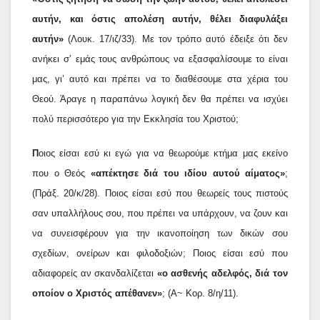
αυτήν, και όστις απολέση αυτήν, θέλει διαφυλάξει
αυτήν»
(Λουκ. 17/ιζ/33). Με τον τρόπο αυτό έδειξε ότι δεν
ανήκει σ’ εμάς τους ανθρώπους να εξασφαλίσουμε το είναι
μας, γι’ αυτό και πρέπει να το διαθέσουμε στα χέρια του
Θεού. Άραγε η παραπάνω λογική δεν θα πρέπει να ισχύει
πολύ περισσότερο για την Εκκλησία του Χριστού;
Π
οιος είσαι εσύ κι εγώ για να θεωρούμε κτήμα μας εκείνο
που ο Θεός
«απέκτησε διά του ιδίου αυτού αίματος»
;
(Πράξ. 20/κ/28). Ποιος είσαι εσύ που θεωρείς τους πιστούς
σαν υπαλλήλους σου, που πρέπει να υπάρχουν, να ζουν και
να συνεισφέρουν για την ικανοποίηση των δικών σου
σχεδίων, ονείρων και φιλοδοξιών; Ποιος είσαι εσύ που
αδιαφορείς αν σκανδαλίζεται
«ο ασθενής αδελφός, διά τον
οποίον ο Χριστός απέθανεν»
; (Α~ Κορ. 8/η/11).