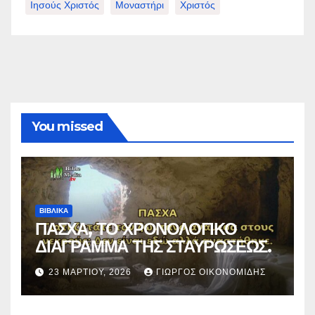
Ιησούς Χριστός
Μοναστήρι
Χριστός
You missed
ΒΙΒΛΙΚΑ
ΠΑΣΧΑ, ΤΟ ΧΡΟΝΟΛΟΓΙΚΟ
ΔΙΑΓΡΑΜΜΑ ΤΗΣ ΣΤΑΥΡΩΣΕΩΣ.
23 ΜΑΡΤΊΟΥ, 2026
ΓΙΏΡΓΟΣ ΟΙΚΟΝΟΜΊΔΗΣ