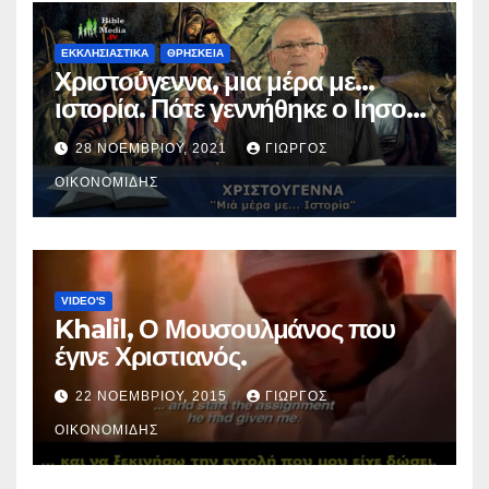
ΕΚΚΛΗΣΙΑΣΤΙΚΑ
ΘΡΗΣΚΕΙΑ
Χριστούγεννα, μια μέρα με…
ιστορία. Πότε γεννήθηκε ο Ιησούς
Χριστός; (Βίντεο).
28 ΝΟΕΜΒΡΊΟΥ, 2021
ΓΙΏΡΓΟΣ
ΟΙΚΟΝΟΜΊΔΗΣ
VIDEO'S
Khalil, Ο Μουσουλμάνος που
έγινε Χριστιανός.
22 ΝΟΕΜΒΡΊΟΥ, 2015
ΓΙΏΡΓΟΣ
ΟΙΚΟΝΟΜΊΔΗΣ