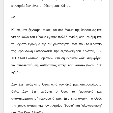
εκκλησία δεν είναι υπόθεση μιας κλίκας…
***
Κ
ι΄ ας μην ξεχνάμε, τέλος, ότι στο όνομα της θρησκείας και
για το καλό του έθνους έγιναν πολλά εγκλήματα, ακόμη και
το μέγιστο έγκλημα της ανθρωπότητας, τότε που το ιερατείο
της Ιερουσαλήμ αποφάσισε την εξόντωση του Χριστού, ΓΙΑ
ΤΟ ΚΑΛΟ –όπως νόμιζαν–, επειδή έκριναν
«ότι συμφέρει
να απολεσθή εις άνθρωπος υπέρ του λαού»
(Ιωάν. 18/
ιη/14).
Δ
εν έχει ανάγκη ο Θεός από τον δικό μας υπερβάλλοντα
ζήλο. Δεν έχει ανάγκη ο Θεός τα “μοναδικά και
αναντικατάστατα” χαρίσματά μας. Δεν έχει ανάγκη ο Θεός
την χωρίς αγάπη για τον πλησίον “θυσία” και “ολοκαύτωσή”
μας (Α~ Κορ. 13/ιγ/1).