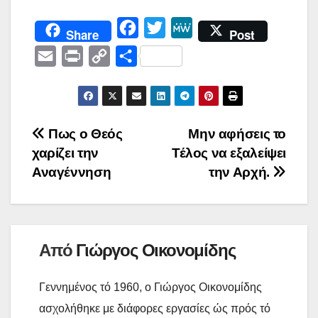
F
T
M
Share
Post
a
w
e
E
P
C
Μ
c
i
W
m
r
o
ο
e
t
e
a
i
p
ι
b
t
i
n
y
ρ
Πλοήγηση
Πως ο Θεός
Μην αφήσεις το
o
e
l
t
L
α
χαρίζει την
Τέλος να εξαλείψει
o
r
άρθρων
i
σ
Αναγέννηση
την Αρχή.
k
n
τ
k
ε
ί
Από
Γιώργος Οικονομίδης
τ
ε
Γεννημένος τό 1960, ο Γιώργος Οικονομίδης
ασχολήθηκε με διάφορες εργασίες ώς πρός τό