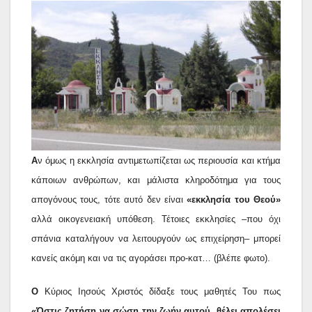
Α
ν όμως η εκκλησία αντιμετωπίζεται ως περιουσία και κτήμα
κάποιων ανθρώπων, και μάλιστα κληροδότημα για τους
απογόνους τους, τότε αυτό δεν είναι
«εκκλησία του Θεού»
αλλά οικογενειακή υπόθεση. Τέτοιες εκκλησίες –που όχι
σπάνια καταλήγουν να λειτουργούν ως επιχείρηση– μπορεί
κανείς ακόμη και να τις αγοράσει προ-κατ… (βλέπε φωτο).
Ο
Κύριος Ιησούς Χριστός δίδαξε τους μαθητές Του πως
«Όστις ζητήση να σώση την ζωήν αυτού, θέλει απολέσει