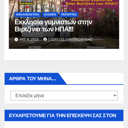
ΕΚΚΛΗΣΙΑΣΤΙΚΑ
ΚΟΣΜΟΣ
ΡΕΠΟΡΤΑΖ
Εκκλησία γυμνιστών στην
Βιρτζίνια των ΗΠΑ!!!
ΑΥΓ 9, 2015
ΓΙΏΡΓΟΣ ΟΙΚΟΝΟΜΊΔΗΣ
ΑΡΘΡΑ ΤΟΥ ΜΉΝΑ…
Αρθρα
του
μήνα…
ΕΥΧΑΡΙΣΤΟΥΜΕ ΓΙΑ ΤΗΝ ΕΠΙΣΚΕΨΗ ΣΑΣ ΣΤΟΝ
WWW.SPOREAS.GR