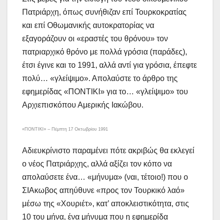
Πατριάρχη, όπως συνήθιζαν επί Τουρκοκρατίας
και επί Οθωμανικής αυτοκρατορίας να
εξαγοράζουν οι «εραστές του θρόνου» τον
πατριαρχικό θρόνο με πολλά γρόσια (παράδες),
έτσι έγινε και το 1991, αλλά αντί για γρόσια, έπεφτε
πολύ… «γλείψιμο». Απολαύστε το άρθρο της
εφημερίδας «ΠΟΝΤΙΚΙ» για το… «γλείψιμο» του
Αρχιεπισκόπου Αμερικής Ιακώβου.
«ΠΟΝΤΙΚΙ» – Πέμπτη 17 Οκτωβρίου 1991
Αδιευκρίνιστο παραμένει πότε ακριβώς θα εκλεγεί
ο νέος Πατριάρχης, αλλά αξίζει τον κόπο να
απολαύσετε ένα… «μήνυμα» (ναι, τέτοιο!) που ο
ΣΙΑκωβος απηύθυνε «προς τον Τουρκικό λαό»
μέσω της «Χουριέτ», κατ’ αποκλειστικότητα, στις
10 του μήνα, ένα μήνυμα που η εφημερίδα