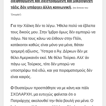
διεφθαρμένη και διεστραμμένη και μικρόψυχη
τάξις δέν υπάρχει άλλη κοινωνική
.
(τα έντονα του
“Σπορέα”)
Γ
ια την Χάλκη δέν το λέγω. Ήθελα πολύ να έβλεπα
τους δικούς μου. Στην Ίμβρο όμως δέν ειμπορώ να
πάγω. Να τους κάνω να έλθουν στην Πόλι,
κατάκοιτοι καθώς είναι μόνο για μένα, θάταν
τρομερή αξίωσις. Ύστερα ο Άγ. Δέρκων δέν με
θέλει Αμερικανόν εκεί. Με θέλει Τούρκο. Αλλ’ άν
πάγω ως Τούρκος, τότε δέν μπορώ να
υποστρέψω πιά εδώ, και για πειραματισμούς δέν
είναι καιρός.
Ο
Θυατείρων προσπάθησε να με κάνη και πάλι
ΣΧΟΛΑΡΧΗ, μα ευτυχώς φαίνεται ότι ο
Πατριάρχης ακολουθεί την θεία βουλή για μένα. Ο