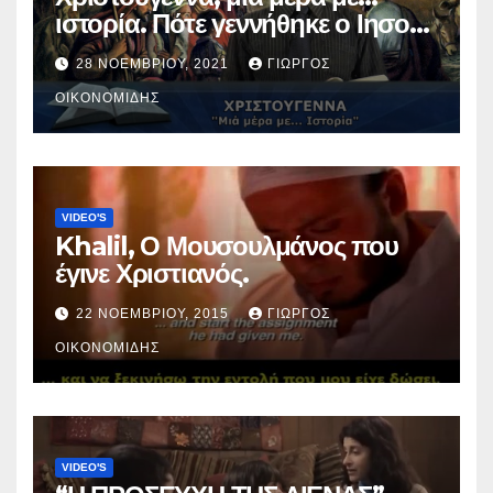
ιστορία. Πότε γεννήθηκε ο Ιησούς
Χριστός; (Βίντεο).
28 ΝΟΕΜΒΡΊΟΥ, 2021
ΓΙΏΡΓΟΣ
ΟΙΚΟΝΟΜΊΔΗΣ
VIDEO'S
Khalil, Ο Μουσουλμάνος που
έγινε Χριστιανός.
22 ΝΟΕΜΒΡΊΟΥ, 2015
ΓΙΏΡΓΟΣ
ΟΙΚΟΝΟΜΊΔΗΣ
VIDEO'S