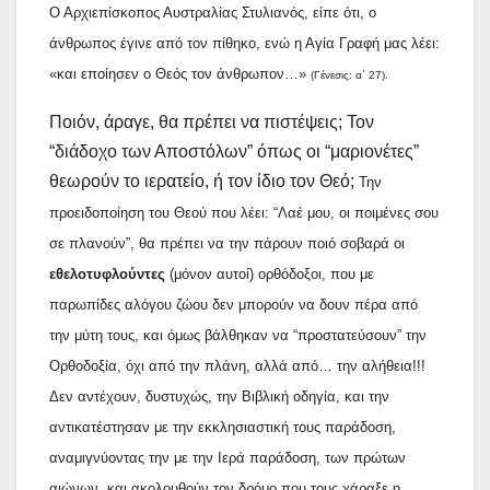
Ο Αρχιεπίσκοπος Αυστραλίας Στυλιανός, είπε ότι, ο
άνθρωπος έγινε από τον πίθηκο, ενώ η Αγία Γραφή μας λέει:
«και εποίησεν ο Θεός τον άνθρωπον…»
(Γένεσις: α΄ 27).
Ποιόν, άραγε, θα πρέπει να πιστέψεις; Τον
“διάδοχο των Αποστόλων” όπως οι “μαριονέτες”
θεωρούν το ιερατείο, ή τον ίδιο τον Θεό;
Την
προειδοποίηση του Θεού που λέει: “Λαέ μου, οι ποιμένες σου
σε πλανούν”, θα πρέπει να την πάρουν ποιό σοβαρά οι
εθελοτυφλούντες
(μόνον αυτοί) ορθόδοξοι, που με
παρωπίδες αλόγου ζώου δεν μπορούν να δουν πέρα από
την μύτη τους, και όμως βάλθηκαν να “προστατεύσουν” την
Ορθοδοξία, όχι από την πλάνη, αλλά από… την αλήθεια!!!
Δεν αντέχουν, δυστυχώς, την Βιβλική οδηγία, και την
αντικατέστησαν με την εκκλησιαστική τους παράδοση,
αναμιγνύοντας την με την Ιερά παράδοση, των πρώτων
αιώνων, και ακολουθούν τον δρόμο που τους χάραξε η