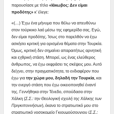
παρουσίασε με τίτλο
«Ιάκωβος: Δεν είμαι
προδότης»
κ’ έλεγε:
«(…) Έχω ένα μήνυμα που θέλω να απευθύνω
στον τούρκικο λαό μέσω της εφημερίδα σας. Εγώ,
δεν είμαι προδότης. Ίσως στο παρελθόν να έχω
ασκήσει κριτική για ορισμένα θέματα στην Τουρκία.
Όμως, κριτική δεν σημαίνει απαραιτήτως αρνητική
και εχθρική στάση. Μπορεί, ως ένας ελεύθερος
άνθρωπος, να έχω εκφράσει τις σκέψεις μου. Αυτό
δείχνει, στην πραγματικότητα, το ενδιαφέρον που
έχω για
την χώρα μου, δηλαδή την Τουρκία,
και
την ενεργό στάση που έχω οικειοποιηθεί έναντί
της. Γεννήθηκα στην Τένεδο, σπούδασα στην
Χάλκη (
Σ.Σ.: την Θεολογική σχολή της Χάλκης των
Πριγκιποννήσων
), έκανα το στρατιωτικό μου στο
στρατιωτικό νοσοκομείο Γκιουμούσουγιου (
Σ.Σ.: