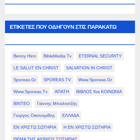
ΕΤΙΚΈΤΕΣ ΠΟΥ ΟΔΗΓΟΎΝ ΣΤΙΣ ΠΑΡΑΚΆΤΩ
ΕΠΙΛΟΓΈΣ ΣΑΣ.
Benny Hinn
BibleMedia.tv
ETERNAL SECURITY
LE SALUT EN CHRIST
SALVATION IN CHRIST
Sporeas.gr
SPOREAS.TV
Www.sporeas.gr
Www.sporeas.tv
ΑΠΑΤΗ
ΒΙΒΛΟΣ Και ΚΟΙΝΩΝΙΑ
ΒΙΝΤΕΟ
Γιάννης Μπαλτατζής
Γιώργος Οικονομίδης
ΕΛΛΑΔΑ
ΕΝ ΧΡΙΣΤΩ ΣΩΤΗΡΙΑ
Η ΕΝ ΧΡΙΣΤΩ ΣΩΤΗΡΙΑ
ΘΕΜΑ ΤΗΣ ΑΙΩΝΙΟΥ ΣΩΤΗΡΙΑΣ