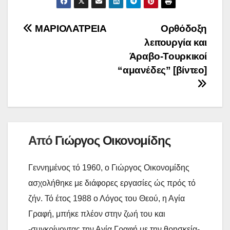
a
i
p
ι
b
t
i
n
y
ρ
Πλοήγηση
ΜΑΡΙΟΛΑΤΡΕΙΑ
Ορθόδοξη
o
e
l
t
L
α
λειτουργία και
o
r
άρθρων
i
σ
Άραβο-Τουρκικοί
k
n
τ
“αμανέδες” [βίντεο]
k
ε
ί
τ
ε
Από
Γιώργος Οικονομίδης
Γεννημένος τό 1960, ο Γιώργος Οικονομίδης
ασχολήθηκε με διάφορες εργασίες ώς πρός τό
ζήν. Τό έτος 1988 ο Λόγος του Θεού, η Αγία
Γραφή, μπήκε πλέον στην ζωή του και
-συγκρίνοντας την Αγία Γραφή με την θρησκεία-