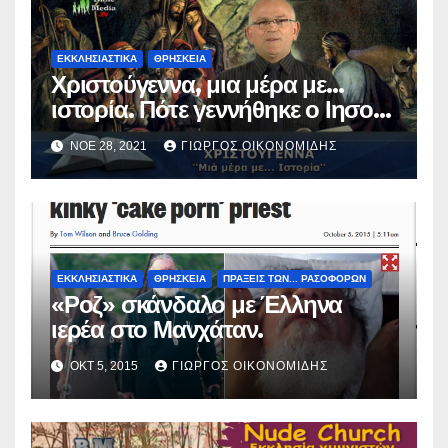
ΕΚΚΛΗΣΙΑΣΤΙΚΑ
ΘΡΗΣΚΕΙΑ
Χριστούγεννα, μια μέρα με…
ιστορία. Πότε γεννήθηκε ο Ιησούς
Χριστός; (Βίντεο).
ΝΟΈ 28, 2021
ΓΙΏΡΓΟΣ ΟΙΚΟΝΟΜΊΔΗΣ
ΕΚΚΛΗΣΙΑΣΤΙΚΑ
ΘΡΗΣΚΕΙΑ
ΠΡΑΞΕΙΣ ΤΩΝ... ΡΑΣΟΦΟΡΩΝ
«Ροζ» σκάνδαλο με Έλληνα
ιερέα στο Μανχάταν.
ΟΚΤ 5, 2015
ΓΙΏΡΓΟΣ ΟΙΚΟΝΟΜΊΔΗΣ