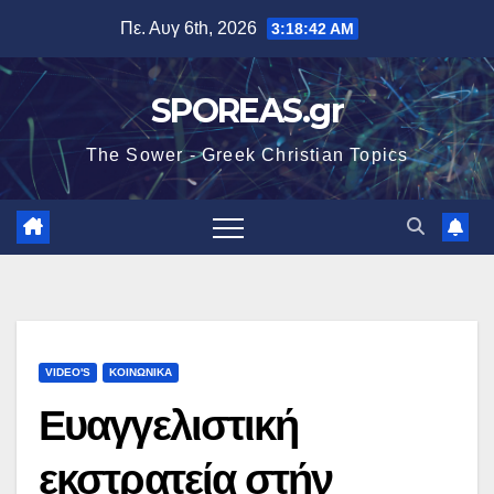
Μετάβαση
Πε. Αυγ 6th, 2026
3:18:43 AM
στο
περιεχόμενο
SPOREAS.gr
The Sower - Greek Christian Topics
VIDEO'S
ΚΟΙΝΩΝΙΚΑ
Ευαγγελιστική
εκστρατεία στήν