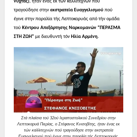
νύχτας)
, ήταν ένας εκ τών καλλιτεχνών πού
τραγούδησε στην
εκστρατεία Ευαγγελισμού
πού
έγινε στην παραλία τής Λεπτοκαρυάς από τήν ομάδα
τού
Κέντρου Απεξάρτησης Ναρκομανών “ΠΕΡΑΣΜΑ
ΣΤΗ ΖΩΗ”
με διευθυντή τόν
Ηλία Αρμένη
.
Στά πλαίσια τού 32ού Ιεραποστολικού Συνεδρίου στην
Λεπτοκαρυά Πιερίας, ο Στέφανος Κνισοβίτης, ήταν ένας εκ
τών καλλιτεχνών πού τραγούδησε στην εκστρατεία
Ευαγγελισμού πού έγινε στην παραλία τής Λεπτοκαρυάς.