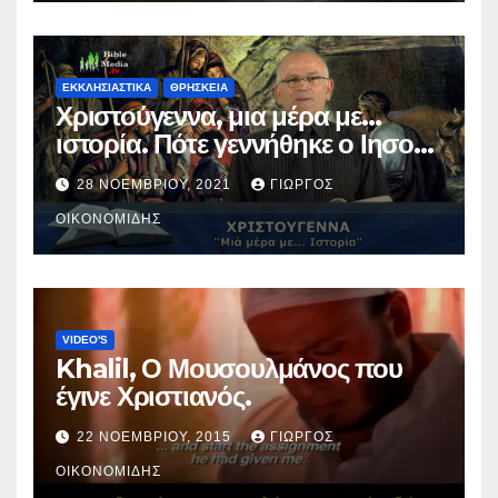
ΕΚΚΛΗΣΙΑΣΤΙΚΑ
ΘΡΗΣΚΕΙΑ
Χριστούγεννα, μια μέρα με…
ιστορία. Πότε γεννήθηκε ο Ιησούς
Χριστός; (Βίντεο).
28 ΝΟΕΜΒΡΊΟΥ, 2021
ΓΙΏΡΓΟΣ
ΟΙΚΟΝΟΜΊΔΗΣ
VIDEO'S
Khalil, Ο Μουσουλμάνος που
έγινε Χριστιανός.
22 ΝΟΕΜΒΡΊΟΥ, 2015
ΓΙΏΡΓΟΣ
ΟΙΚΟΝΟΜΊΔΗΣ