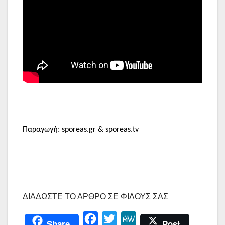
Παραγωγή: sporeas.gr & sporeas.tv
ΔΙΑΔΩΣΤΕ ΤΟ ΑΡΘΡΟ ΣΕ ΦΙΛΟΥΣ ΣΑΣ
F
T
M
Share
Post