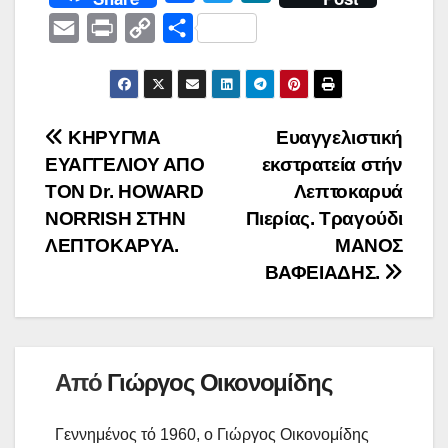
a
w
e
E
P
C
Μ
c
i
W
m
r
o
ο
e
t
e
a
i
p
ι
b
t
i
n
y
ρ
Πλοήγηση
ΚΗΡΥΓΜΑ
Ευαγγελιστική
o
e
l
t
L
α
ΕΥΑΓΓΕΛΙΟΥ ΑΠΟ
εκστρατεία στήν
o
r
άρθρων
i
σ
ΤΟΝ Dr. HOWARD
Λεπτοκαρυά
k
n
τ
NORRISH ΣΤΗΝ
Πιερίας. Τραγούδι
k
ε
ΛΕΠΤΟΚΑΡΥΑ.
ΜΑΝΟΣ
ί
ΒΑΦΕΙΑΔΗΣ.
τ
ε
Από
Γιώργος Οικονομίδης
Γεννημένος τό 1960, ο Γιώργος Οικονομίδης