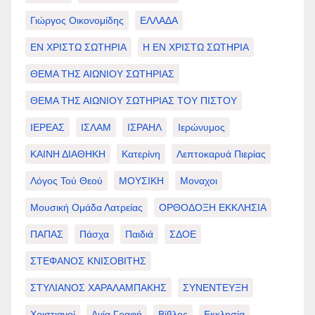
Γιώργος Οικονομίδης
ΕΛΛΑΔΑ
ΕΝ ΧΡΙΣΤΩ ΣΩΤΗΡΙΑ
Η ΕΝ ΧΡΙΣΤΩ ΣΩΤΗΡΙΑ
ΘΕΜΑ ΤΗΣ ΑΙΩΝΙΟΥ ΣΩΤΗΡΙΑΣ
ΘΕΜΑ ΤΗΣ ΑΙΩΝΙΟΥ ΣΩΤΗΡΙΑΣ ΤΟΥ ΠΙΣΤΟΥ
ΙΕΡΕΑΣ
ΙΣΛΑΜ
ΙΣΡΑΗΛ
Ιερώνυμος
ΚΑΙΝΗ ΔΙΑΘΗΚΗ
Κατερίνη
Λεπτοκαρυά Πιερίας
Λόγος Τού Θεού
ΜΟΥΣΙΚΗ
Μοναχοι
Μουσική Ομάδα Λατρείας
ΟΡΘΟΔΟΞΗ ΕΚΚΛΗΣΙΑ
ΠΑΠΑΣ
Πάσχα
Παιδιά
ΣΔΟΕ
ΣΤΕΦΑΝΟΣ ΚΝΙΣΟΒΙΤΗΣ
ΣΤΥΛΙΑΝΟΣ ΧΑΡΑΛΑΜΠΑΚΗΣ
ΣΥΝΕΝΤΕΥΞΗ
Χριστιανοί
Αγία Γραφή
Βίβλος
Εκκλησία