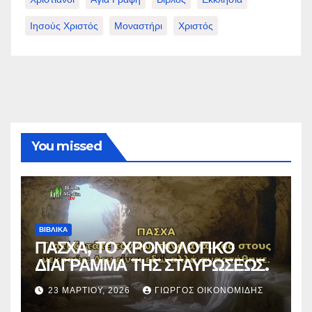
Ιησούς Χριστός
Μοναστήρι
Χριστός
You missed
ΒΙΒΛΙΚΑ
ΠΑΣΧΑ, ΤΟ ΧΡΟΝΟΛΟΓΙΚΟ
ΔΙΑΓΡΑΜΜΑ ΤΗΣ ΣΤΑΥΡΩΣΕΩΣ.
23 ΜΑΡΤΊΟΥ, 2026
ΓΙΏΡΓΟΣ ΟΙΚΟΝΟΜΊΔΗΣ