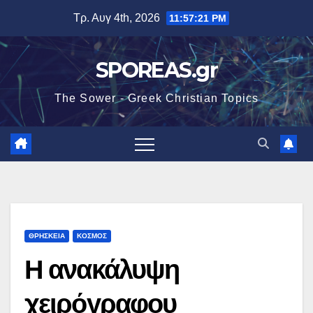
Μετάβαση
Τρ. Αυγ 4th, 2026
11:57:22 PM
στο
περιεχόμενο
SPOREAS.gr
The Sower - Greek Christian Topics
ΘΡΗΣΚΕΙΑ
ΚΟΣΜΟΣ
Η ανακάλυψη
χειρόγραφου