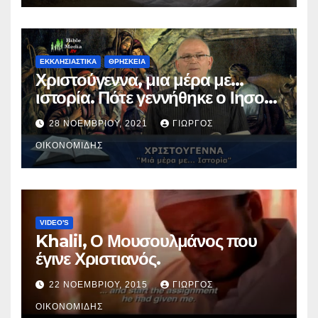
ΕΚΚΛΗΣΙΑΣΤΙΚΑ
ΘΡΗΣΚΕΙΑ
Χριστούγεννα, μια μέρα με…
ιστορία. Πότε γεννήθηκε ο Ιησούς
Χριστός; (Βίντεο).
28 ΝΟΕΜΒΡΊΟΥ, 2021
ΓΙΏΡΓΟΣ
ΟΙΚΟΝΟΜΊΔΗΣ
VIDEO'S
Khalil, Ο Μουσουλμάνος που
έγινε Χριστιανός.
22 ΝΟΕΜΒΡΊΟΥ, 2015
ΓΙΏΡΓΟΣ
ΟΙΚΟΝΟΜΊΔΗΣ