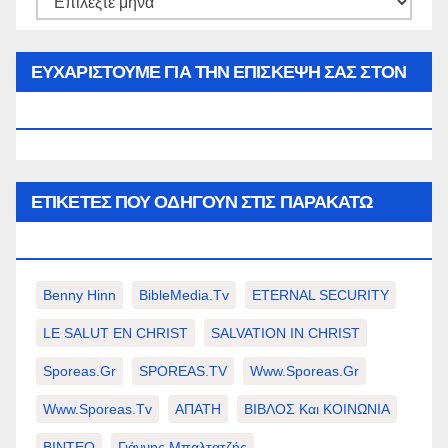
του
μήνα…
ΕΥΧΑΡΙΣΤΟΥΜΕ ΓΙΑ ΤΗΝ ΕΠΙΣΚΕΨΗ ΣΑΣ ΣΤΟΝ
WWW.SPOREAS.GR
ΕΤΙΚΈΤΕΣ ΠΟΥ ΟΔΗΓΟΎΝ ΣΤΙΣ ΠΑΡΑΚΆΤΩ
ΕΠΙΛΟΓΈΣ ΣΑΣ.
Benny Hinn
BibleMedia.tv
ETERNAL SECURITY
LE SALUT EN CHRIST
SALVATION IN CHRIST
Sporeas.gr
SPOREAS.TV
Www.sporeas.gr
Www.sporeas.tv
ΑΠΑΤΗ
ΒΙΒΛΟΣ Και ΚΟΙΝΩΝΙΑ
ΒΙΝΤΕΟ
Γιάννης Μπαλτατζής