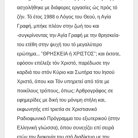
ασχολήθηκε με διάφορες εργασίες ώς πρός τό
ζήν. Τό έτος 1988 ο Λόγος του Θεού, η Αγία
Γραφή, μπήκε πλέον στην ζωή του και
-συγκρίνοντας την Αγία Γραφή με την θρησκεία-
του ετέθη στην ψυχή του τό μεγαλύτερο
ερώτημα... "ΘΡΗΣΚΕΙΑ ή ΧΡΙΣΤΟΣ"; και έκτοτε,
εφόσον επέλεξε τόν Χριστό, παρέδωσε την
καρδιά του στόν Κύριο και Σωτήρα του Ιησού
Χριστό, όπου και Τόν υπηρετεί από τότε με
ποικίλους τρόπους, όπως: Αρθρογράφος σε
εφημερίδες με δική του μόνιμη στήλη και,
εκφωνητής επί τριετία σε Χριστιανικό
Ραδιοφωνικό Πρόγραμμα του εξωτερικού (στην
Ελληνική γλώσσα), όπου συνεχίζει επί σειρά
ετών την διακονία του στό διαδίκτυο με την