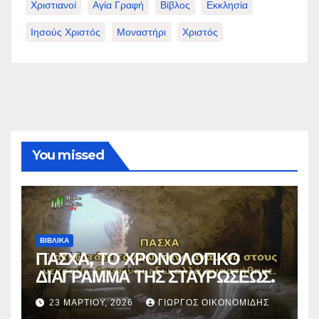
Χριστιανοί
Αγία Γραφή
Βίβλος
Εκκλησία
Ιησούς Χριστός
Μοναστήρι
Χριστός
You missed
ΒΙΒΛΙΚΑ
ΠΑΣΧΑ, ΤΟ ΧΡΟΝΟΛΟΓΙΚΟ
ΔΙΑΓΡΑΜΜΑ ΤΗΣ ΣΤΑΥΡΩΣΕΩΣ.
23 ΜΑΡΤΊΟΥ, 2026
ΓΙΏΡΓΟΣ ΟΙΚΟΝΟΜΊΔΗΣ