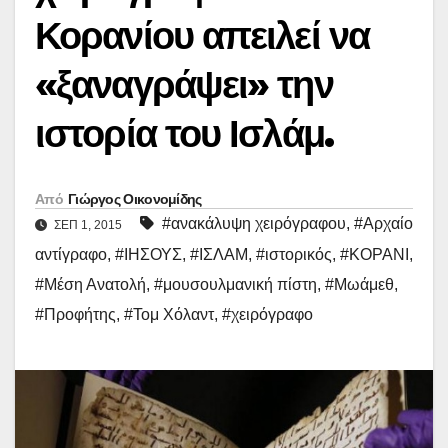
Κορανίου απειλεί να
«ξαναγράψει» την
ιστορία του Ισλάμ.
Από
Γιώργος Οικονομίδης
#ανακάλυψη χειρόγραφου
,
#Αρχαίο
ΣΕΠ 1, 2015
αντίγραφο
,
#ΙΗΣΟΥΣ
,
#ΙΣΛΑΜ
,
#ιστορικός
,
#ΚΟΡΑΝΙ
,
#Μέση Ανατολή
,
#μουσουλμανική πίστη
,
#Μωάμεθ
,
#Προφήτης
,
#Τομ Χόλαντ
,
#χειρόγραφο