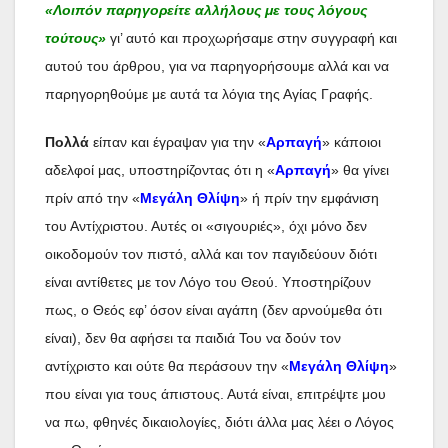
«Λοιπόν παρηγορείτε αλλήλους με τους λόγους
τούτους»
γι’ αυτό και προχωρήσαμε στην συγγραφή και
αυτού του άρθρου, για να παρηγορήσουμε αλλά και να
παρηγορηθούμε με αυτά τα λόγια της Αγίας Γραφής.
Πολλά
είπαν και έγραψαν για την «
Αρπαγή
» κάποιοι
αδελφοί μας, υποστηρίζοντας ότι η «
Αρπαγή
» θα γίνει
πρίν από την «
Μεγάλη Θλίψη
» ή πρίν την εμφάνιση
του Αντίχριστου. Αυτές οι «σιγουριές», όχι μόνο δεν
οικοδομούν τον πιστό, αλλά και τον παγιδεύουν διότι
είναι αντίθετες με τον Λόγο του Θεού. Υποστηρίζουν
πως, ο Θεός εφ’ όσον είναι αγάπη (δεν αρνούμεθα ότι
είναι), δεν θα αφήσει τα παιδιά Του να δούν τον
αντίχριστο και ούτε θα περάσουν την «
Μεγάλη Θλίψη
»
που είναι για τους άπιστους. Αυτά είναι, επιτρέψτε μου
να πω, φθηνές δικαιολογίες, διότι άλλα μας λέει ο Λόγος