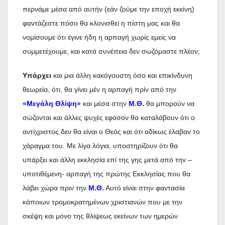
περνάμε μέσα από αυτήν (εάν ζούμε την εποχή εκείνη)
φαντάζεστε πόσο θα κλονισθεί η πίστη μας και θα
νομίσουμε ότι έγινε ήδη η αρπαγή χωρίς εμείς να
συμμετέχουμε, και κατά συνέπεια δεν σωζόμαστε πλέον;
Υπάρχει
και μια άλλη κακόγουστη όσο και επικίνδυνη
θεωρεία, ότι, θα γίνει μέν η αρπαγή πρίν από την
«Μεγάλη Θλίψη»
και μέσα στην
Μ.Θ.
θα μπορούν να
σώζονται και άλλες ψυχές εφόσον θα καταλάβουν ότι ο
αντίχριστος δεν θα είναι ο Θεός και ότι αδίκως έλαβαν το
χάραγμα του. Με λίγα λόγια, υποστηρίζουν ότι θα
υπάρξει και άλλη εκκλησία επί της γης μετά από την –
υποτιθέμενη- αρπαγή της πρώτης Εκκλησίας που θα
λάβει χώρα πριν την
Μ.Θ.
Αυτό είναι στην φαντασία
κάποιων τρομοκρατημένων χριστιανών που με την
σκέψη και μόνο της θλίψεως εκείνων των ημερών