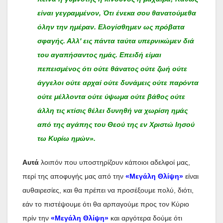
είναι γεγραμμένον, Ότι ένεκα σου θανατούμεθα
όλην την ημέραν. Ελογίσθημεν ως πρόβατα
σφαγής. Αλλ' εις πάντα ταύτα υπερνικώμεν διά
του αγαπήσαντος ημάς. Επειδή είμαι
πεπεισμένος ότι ούτε θάνατος ούτε ζωή ούτε
άγγελοι ούτε αρχαί ούτε δυνάμεις ούτε παρόντα
ούτε μέλλοντα ούτε ύψωμα ούτε βάθος ούτε
άλλη τις κτίσις θέλει δυνηθή να χωρίση ημάς
από της αγάπης του Θεού της εν Χριστώ Ιησού
τω Κυρίω ημών».
Αυτά
λοιπόν που υποστηρίζουν κάποιοι αδελφοί μας,
περί της αποφυγής μας από την
«Μεγάλη Θλίψη»
είναι
αυθαιρεσίες, και θα πρέπει να προσέξουμε πολύ, διότι,
εάν το πιστέψουμε ότι θα αρπαγούμε προς τον Κύριο
πρίν την
«Μεγάλη Θλίψη»
και αργότερα δούμε ότι