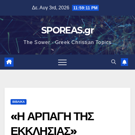
Μετάβαση
Δε. Αυγ 3rd, 2026
11:59:12 PM
στο
περιεχόμενο
SPOREAS.gr
The Sower - Greek Christian Topics
ΒΙΒΛΙΚΑ
«Η ΑΡΠΑΓΗ ΤΗΣ
ΕΚΚΛΗΣΙΑΣ»