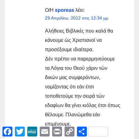
Ο/Η
sporeas
λέει:
29 Απριλίου, 2012 στις 12:34 μμ
Αλήθειες Βιβλικές που καλά θα
κάνουμε ώς Χριστιανοί να
προσέξουμε ιδιαίτερα.
Δέν πρέπει να παρερμηνεύουμε
τα Λόγια του Θεού χάριν τών
δικών μας συμφερόντων,
νομίζοντας ότι εάν έτσι
τοποθετούμε την σειρά τών
εδαφίων θα γίνει κιόλας έτσι όπως
θέλουμε. Πλανώμεθα εάν
επιμένουμε.
F
T
M
E
P
C
Μ
a
w
e
m
r
o
ο
c
i
W
a
i
p
ι