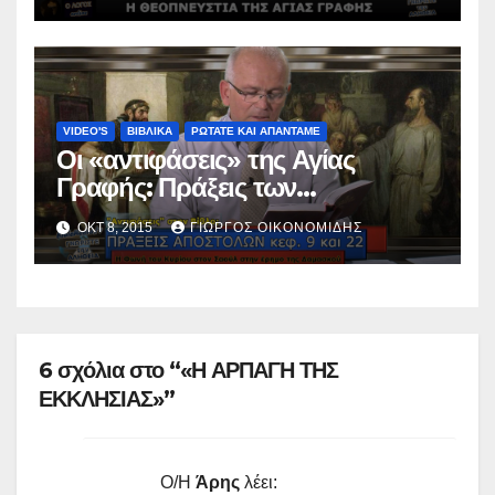
VIDEO'S
ΒΙΒΛΙΚΑ
ΡΩΤΑΤΕ ΚΑΙ ΑΠΑΝΤΑΜΕ
Οι «αντιφάσεις» της Αγίας
Γραφής: Πράξεις των
Αποστόλων, κεφάλαια 9 και 22.
ΟΚΤ 8, 2015
ΓΙΏΡΓΟΣ ΟΙΚΟΝΟΜΊΔΗΣ
6 σχόλια στο “«Η ΑΡΠΑΓΗ ΤΗΣ
ΕΚΚΛΗΣΙΑΣ»”
Ο/Η
Άρης
λέει: