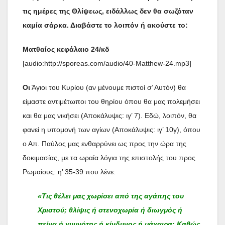
τις ημέρες της Θλίψεως, ειδάλλως δεν θα σωζόταν
καμία σάρκα. Διαβάστε το λοιπόν ή ακούστε το:
Ματθαίος κεφάλαιο 24/κδ
[audio:http://sporeas.com/audio/40-Matthew-24.mp3]
Οι
Άγιοι του Κυρίου (αν μένουμε πιστοί σ’ Αυτόν) θα
είμαστε αντιμέτωποι του θηρίου όπου θα μας πολεμήσει
και θα μας νικήσει (Αποκάλυψις: ιγ’ 7). Εδώ, λοιπόν, θα
φανεί η υπομονή των αγίων (Αποκάλυψις: ιγ’ 10γ), όπου
ο Απ. Παύλος μας ενθαρρύνει ως προς την ώρα της
δοκιμασίας, με τα ωραία λόγια της επιστολής του προς
Ρωμαίους: η’ 35-39 που λένε:
«Τις θέλει μας χωρίσει από της αγάπης του
Χριστού; θλίψις ή στενοχωρία ή διωγμός ή
πείνα ή γυμνότης ή κίνδυνος ή μάχαιρα; Καθώς