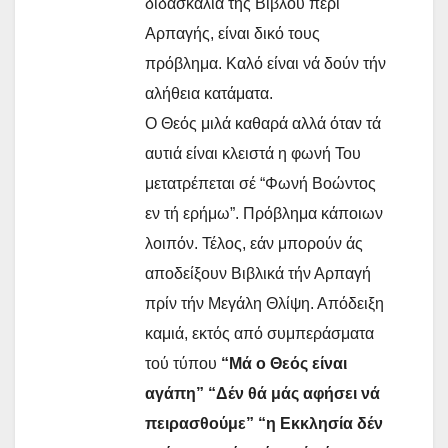
διδασκαλία τής Βίβλου περί
Αρπαγής, είναι δικό τους
πρόβλημα. Καλό είναι νά δούν τήν
αλήθεια κατάματα.
Ο Θεός μιλά καθαρά αλλά όταν τά
αυτιά είναι κλειστά η φωνή Του
μετατρέπεται σέ “Φωνή Βοώντος
εν τή ερήμω”. Πρόβλημα κάποιων
λοιπόν. Τέλος, εάν μπορούν άς
αποδείξουν Βιβλικά τήν Αρπαγή
πρίν τήν Μεγάλη Θλίψη. Απόδειξη
καμιά, εκτός από συμπεράσματα
τού τύπου
“Μά ο Θεός είναι
αγάπη” “Δέν θά μάς αφήσει νά
πειρασθούμε” “η Εκκλησία δέν