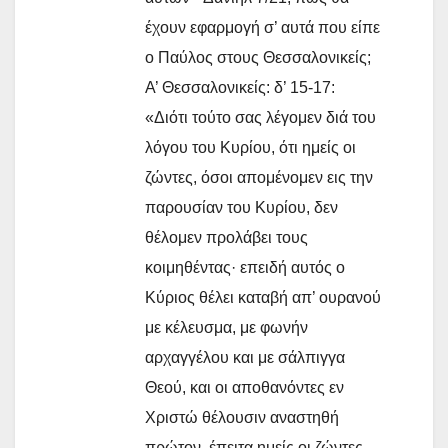
έχουν εφαρμογή σ’ αυτά που είπε
ο Παύλος στους Θεσσαλονικείς;
Α’ Θεσσαλονικείς: δ’ 15-17:
«Διότι τούτο σας λέγομεν διά του
λόγου του Κυρίου, ότι ημείς οι
ζώντες, όσοι απομένομεν εις την
παρουσίαν του Κυρίου, δεν
θέλομεν προλάβει τους
κοιμηθέντας· επειδή αυτός ο
Κύριος θέλει καταβή απ’ ουρανού
με κέλευσμα, με φωνήν
αρχαγγέλου και με σάλπιγγα
Θεού, και οι αποθανόντες εν
Χριστώ θέλουσιν αναστηθή
πρώτον, έπειτα ημείς οι ζώντες