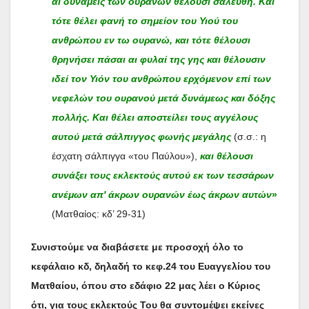
αι δυνάμεις των ουρανών θέλουσι σαλευθή. Και
τότε θέλει φανή το σημείον του Υιού του
ανθρώπου εν τω ουρανώ, και τότε θέλουσι
θρηνήσει πάσαι αι φυλαί της γης και θέλουσιν
ιδεί τον Υιόν του ανθρώπου ερχόμενον επί των
νεφελών του ουρανού μετά δυνάμεως και δόξης
πολλής. Και θέλει αποστείλει τους αγγέλους
αυτού μετά σάλπιγγος φωνής μεγάλης
(σ.σ.: η
έσχατη σάλπιγγα «του Παύλου»),
και θέλουσι
συνάξει τους εκλεκτούς αυτού εκ των τεσσάρων
ανέμων απ' άκρων ουρανών έως άκρων αυτών
»
(Ματθαίος: κδ’ 29-31)
Συνιστούμε να διαβάσετε με προσοχή όλο το
κεφάλαιο κδ, δηλαδή το κεφ.24 του Ευαγγελίου του
Ματθαίου, όπου στο εδάφιο 22 μας λέει ο Κύριος
ότι, για τους εκλεκτούς Του θα συντομέψει εκείνες