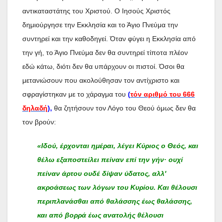
αντικαταστάτης του Χριστού. Ο Ιησούς Χριστός
δημιούργησε την Εκκλησία και το Άγιο Πνεύμα την
συντηρεί και την καθοδηγεί. Όταν φύγει η Εκκλησία από
την γή, το Άγιο Πνεύμα δεν θα συντηρεί τίποτα πλέον
εδώ κάτω, διότι δεν θα υπάρχουν οι πιστοί. Όσοι θα
μετανιώσουν που ακολούθησαν τον αντίχριστο και
σφραγίστηκαν με το χάραγμα του
(
τόν αριθμό του 666
δηλαδή
),
θα ζητήσουν τον Λόγο του Θεού όμως δεν θα
τον βρούν:
«Ιδού, έρχονται ημέραι, λέγει Κύριος ο Θεός, και
θέλω εξαποστείλει πείναν επί την γήν· ουχί
πείναν άρτου ουδέ δίψαν ύδατος, αλλ'
ακροάσεως των λόγων του Κυρίου. Και θέλουσι
περιπλανάσθαι από θαλάσσης έως θαλάσσης,
και από βορρά έως ανατολής θέλουσι