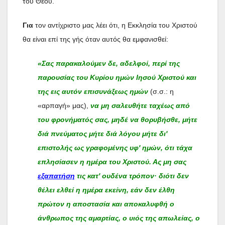
του Θεού.
Για
τον αντίχριστο μας λέει ότι, η Εκκλησία του Χριστού
θα είναι επί της γής όταν αυτός θα εμφανισθεί:
«Σας παρακαλούμεν δε, αδελφοί, περί της
παρουσίας του Κυρίου ημών Ιησού Χριστού και
της εις αυτόν επισυνάξεως ημών
(σ.σ.: η
«αρπαγή» μας),
να μη σαλευθήτε ταχέως από
του φρονήματός σας, μηδέ να θορυβήσθε, μήτε
διά πνεύματος μήτε διά λόγου μήτε δι'
επιστολής ως γραφομένης υφ' ημών, ότι τάχα
επλησίασεν η ημέρα του Χριστού. Ας μη σας
εξαπατήση
τις κατ' ουδένα τρόπον· διότι δεν
θέλει ελθεί η ημέρα εκείνη, εάν δεν έλθη
πρώτον η αποστασία και αποκαλυφθή ο
άνθρωπος της αμαρτίας, ο υιός της απωλείας, ο