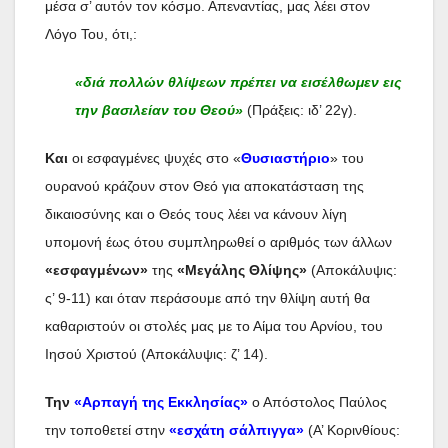
μέσα σ’ αυτόν τον κόσμο. Απεναντίας, μας λέει στον
Λόγο Του, ότι,:
«διά πολλών θλίψεων πρέπει να εισέλθωμεν εις
την βασιλείαν του Θεού»
(Πράξεις: ιδ’ 22γ).
Και
οι εσφαγμένες ψυχές στο «
Θυσιαστήριο
» του
ουρανού κράζουν στον Θεό για αποκατάσταση της
δικαιοσύνης και ο Θεός τους λέει να κάνουν λίγη
υπομονή έως ότου συμπληρωθεί ο αριθμός των άλλων
«εσφαγμένων»
της
«Μεγάλης Θλίψης»
(Αποκάλυψις:
ς’ 9-11) και όταν περάσουμε από την θλίψη αυτή θα
καθαριστούν οι στολές μας με το Αίμα του Αρνίου, του
Ιησού Χριστού (Αποκάλυψις: ζ’ 14).
Την
«Αρπαγή της Εκκλησίας»
ο Απόστολος Παύλος
την τοποθετεί στην
«εσχάτη σάλπιγγα»
(Α’ Κορινθίους: