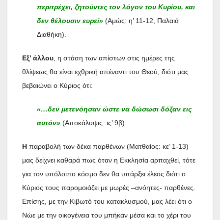
περιτρέχει, ζητούντες τον λόγον του Κυρίου, και
δεν θέλουσιν ευρεί»
(Αμώς: η’ 11-12, Παλαιά
Διαθήκη).
Εξ’ άλλου
, η στάση των απίστων στις ημέρες της
θλίψεως θα είναι εχθρική απέναντι του Θεού, διότι μας
βεβαιώνει ο Κύριος ότι:
«…δεν μετενόησαν ώστε να δώσωσι δόξαν εις
αυτόν»
(Αποκάλυψις: ις’ 9β).
Η
παραβολή των δέκα παρθένων (Ματθαίος: κε’ 1-13)
μας δείχνει καθαρά πως όταν η Εκκλησία αρπαχθεί, τότε
για τον υπόλοιπο κόσμο δεν θα υπάρξει έλεος διότι ο
Κύριος τους παρομοιάζει με μωρές –ανόητες- παρθένες.
Επίσης, με την Κιβωτό του κατακλυσμού, μας λέει ότι ο
Νώε με την οικογένεια του μπήκαν μέσα και το χέρι του