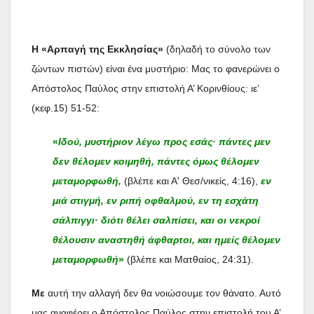
Η «Αρπαγή της Εκκλησίας»
(δηλαδή το σύνολο των
ζώντων πιστών) είναι ένα μυστήριο: Μας το φανερώνει ο
Απόστολος Παύλος στην επιστολή Α’ Κορινθίους: ιε’
(κεφ.15) 51-52:
«
Ιδού, μυστήριον λέγω προς εσάς· πάντες μεν
δεν θέλομεν κοιμηθή, πάντες όμως θέλομεν
μεταμορφωθή,
(βλέπε και Α' Θεσ/νικείς, 4:16),
εν
μιά στιγμή, εν ριπή οφθαλμού, εν τη εσχάτη
σάλπιγγι· διότι θέλει σαλπίσει, και οι νεκροί
θέλουσιν αναστηθή άφθαρτοι, και ημείς θέλομεν
μεταμορφωθή
»
(βλέπε και Ματθαίος, 24:31).
Με
αυτή την αλλαγή δεν θα νοιώσουμε τον θάνατο. Αυτό
μας αναφέρει ο Απόστολος Παύλος στην επιστολή του Α’