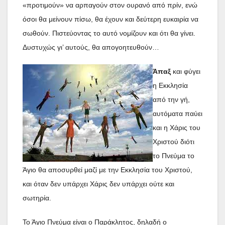
«προτιμούν» να αρπαγούν στον ουρανό από πρίν, ενώ
όσοι θα μείνουν πίσω, θα έχουν και δεύτερη ευκαιρία να
σωθούν. Πιστεύοντας το αυτό νομίζουν και ότι θα γίνει.
Δυστυχώς γι’ αυτούς, θα απογοητευθούν…
Άπαξ
και φύγει
η Εκκλησία
από την γή,
αυτόματα παύει
και η Χάρις του
Χριστού διότι
το Πνεύμα το
Άγιο θα αποσυρθεί μαζί με την Εκκλησία του Χριστού,
και όταν δεν υπάρχει Χάρις δεν υπάρχει ούτε και
σωτηρία.
Το Άγιο Πνεύμα είναι ο Παράκλητος, δηλαδή ο