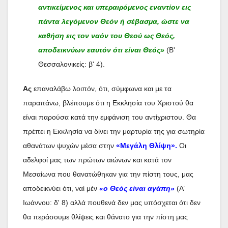
αντικείμενος και υπεραιρόμενος εναντίον εις
πάντα λεγόμενον Θεόν ή σέβασμα, ώστε να
καθήση εις τον ναόν του Θεού ως Θεός,
αποδεικνύων εαυτόν ότι είναι Θεός»
(Β'
Θεσσαλονικείς: β' 4).
Ας
επαναλάβω λοιπόν, ότι, σύμφωνα και με τα
παραπάνω, βλέπουμε ότι η Εκκλησία του Χριστού θα
είναι παρούσα κατά την εμφάνιση του αντίχριστου. Θα
πρέπει η Εκκλησία να δίνει την μαρτυρία της για σωτηρία
αθανάτων ψυχών μέσα στην
«Μεγάλη Θλίψη».
Οι
αδελφοί μας των πρώτων αιώνων και κατά τον
Μεσαίωνα που θανατώθηκαν για την πίστη τους, μας
αποδεικνύει ότι, ναί μέν
«ο Θεός είναι αγάπη»
(Α’
Ιωάννου: δ' 8) αλλά πουθενά δεν μας υπόσχεται ότι δεν
θα περάσουμε θλίψεις και θάνατο για την πίστη μας