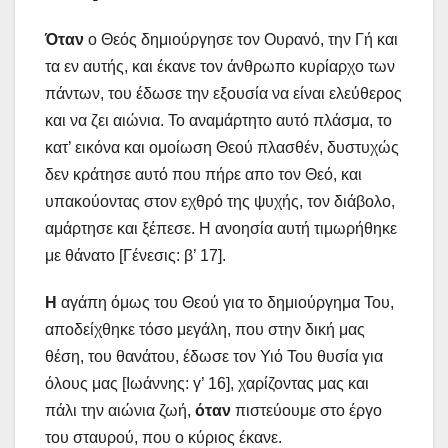
Όταν
ο Θεός δημιούργησε τον Ουρανό, την Γή και
τα εν αυτής, και έκανε τον άνθρωπο κυρίαρχο των
πάντων, του έδωσε την εξουσία να είναι ελεύθερος
και να ζει αιώνια. Το αναμάρτητο αυτό πλάσμα, το
κατ’ εικόνα και ομοίωση Θεού πλασθέν, δυστυχώς
δεν κράτησε αυτό που πήρε απο τον Θεό, και
υπακούοντας στον εχθρό της ψυχής, τον διάβολο,
αμάρτησε και ξέπεσε. Η ανοησία αυτή τιμωρήθηκε
με θάνατο [Γένεσις: β’ 17].
Η
αγάπη όμως του Θεού για το δημιούργημα Του,
αποδείχθηκε τόσο μεγάλη, που στην δική μας
θέση, του θανάτου, έδωσε τον Υιό Του θυσία για
όλους μας [Ιωάννης: γ’ 16], χαρίζοντας μας και
πάλι την αιώνια ζωή,
όταν
πιστεύουμε στο έργο
του σταυρού, που ο κύριος έκανε.