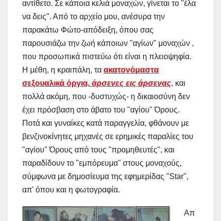
αντίθετο. Σε κάποια κελιά μοναχών, γίνεται το "έλα
να δεις". Από το αρχείο μου, ανέσυρα την
παρακάτω Φώτο-απόδειξη, όπου σας
παρουσιάζω την ζωή κάποιων "αγίων" μοναχών ,
που προσωπικά πιστεύω ότι είναι η πλειοψηφία.
Η μέθη, η κραιπάλη, τα
ακατονόμαστα
σεξουαλικά όργια,
άρσενες εις άρσενας
,
και
πολλά ακόμη, που -δυστυχώς- η δικαιοσύνη δεν
έχει πρόσβαση στο άβατο του "αγίου" Όρους.
Ποτά και γυναίκες κατά παραγγελία, φθάνουν με
βενζινοκίνητες μηχανές σε ερημικές παραλίες του
"αγίου" Όρους από τους "προμηθευτές", και
παραδίδουν το "εμπόρευμα" στους μοναχούς,
σύμφωνα με δημοσίευμα της εφημερίδας "Star",
απ' όπου και η φωτογραφία.
Απ