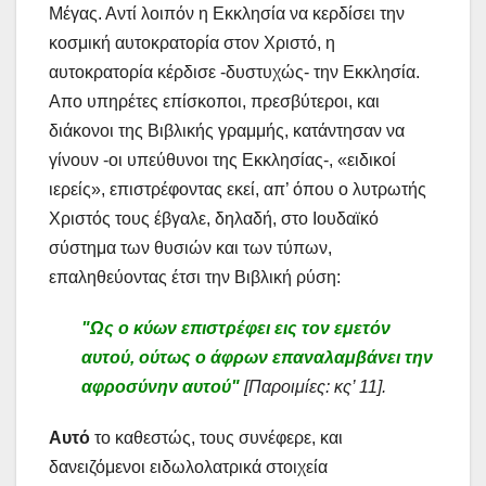
Μέγας. Αντί λοιπόν η Εκκλησία να κερδίσει την
κοσμική αυτοκρατορία στον Χριστό, η
αυτοκρατορία κέρδισε -δυστυχώς- την Εκκλησία.
Απο υπηρέτες επίσκοποι, πρεσβύτεροι, και
διάκονοι της Βιβλικής γραμμής, κατάντησαν να
γίνουν -οι υπεύθυνοι της Εκκλησίας-, «ειδικοί
ιερείς», επιστρέφοντας εκεί, απ’ όπου ο λυτρωτής
Χριστός τους έβγαλε, δηλαδή, στο Ιουδαϊκό
σύστημα των θυσιών και των τύπων,
επαληθεύοντας έτσι την Βιβλική ρύση:
"Ως ο κύων επιστρέφει εις τον εμετόν
αυτού, ούτως ο άφρων επαναλαμβάνει την
αφροσύνην αυτού"
[Παροιμίες: κς’ 11].
Αυτό
το καθεστώς, τους συνέφερε, και
δανειζόμενοι ειδωλολατρικά στοιχεία