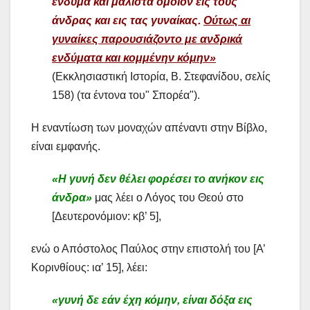
ένδυμα και μάλιστα όμοιον εις τους
άνδρας και εις τας γυναίκας.
Ούτως αι
γυναίκες παρουσιάζοντο με ανδρικά
ενδύματα και κομμένην κόμην»
(Εκκλησιαστική Ιστορία, Β. Στεφανίδου, σελίς
158) (τα έντονα του" Σπορέα").
Η εναντίωση των μοναχών απέναντι στην Βίβλο,
είναι εμφανής.
«Η γυνή δεν θέλει φορέσει το ανήκον εις
άνδρα»
μας λέει ο Λόγος του Θεού στο
[Δευτερονόμιον: κβ’ 5],
ενώ ο Απόστολος Παύλος στην επιστολή του [Α’
Κορινθίους: ια’ 15], λέει:
«γυνή δε εάν έχη κόμην, είναι δόξα εις