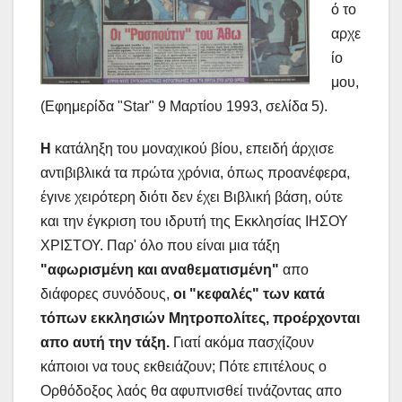
ό το
αρχε
ίο
μου,
(Εφημερίδα "Star" 9 Μαρτίου 1993, σελίδα 5).
Η
κατάληξη του μοναχικού βίου, επειδή άρχισε
αντιβιβλικά τα πρώτα χρόνια, όπως προανέφερα,
έγινε χειρότερη διότι δεν έχει Βιβλική βάση, ούτε
και την έγκριση του ιδρυτή της Εκκλησίας ΙΗΣΟΥ
ΧΡΙΣΤΟΥ. Παρ' όλο που είναι μια τάξη
"αφωρισμένη και αναθεματισμένη"
απο
διάφορες συνόδους,
οι "κεφαλές" των κατά
τόπων εκκλησιών Μητροπολίτες, προέρχονται
απο αυτή την τάξη.
Γιατί ακόμα πασχίζουν
κάποιοι να τους εκθειάζουν; Πότε επιτέλους ο
Ορθόδοξος λαός θα αφυπνισθεί τινάζοντας απο