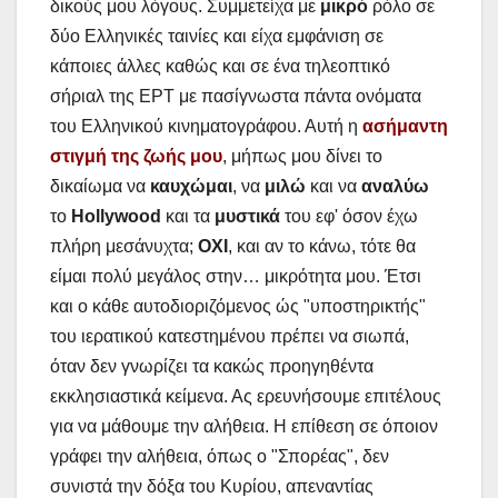
δικούς μου λόγους. Συμμετείχα με
μικρό
ρόλο σε
δύο Ελληνικές ταινίες και είχα εμφάνιση σε
κάποιες άλλες καθώς και σε ένα τηλεοπτικό
σήριαλ της ΕΡΤ με πασίγνωστα πάντα ονόματα
του Ελληνικού κινηματογράφου. Αυτή η
ασήμαντη
στιγμή της ζωής μου
, μήπως μου δίνει το
δικαίωμα να
καυχώμαι
, να
μιλώ
και να
αναλύω
το
Hollywood
και τα
μυστικά
του εφ' όσον έχω
πλήρη μεσάνυχτα;
ΟΧΙ
, και αν το κάνω, τότε θα
είμαι πολύ μεγάλος στην… μικρότητα μου. Έτσι
και ο κάθε αυτοδιοριζόμενος ώς "υποστηρικτής"
του ιερατικού κατεστημένου πρέπει να σιωπά,
όταν δεν γνωρίζει τα κακώς προηγηθέντα
εκκλησιαστικά κείμενα. Ας ερευνήσουμε επιτέλους
για να μάθουμε την αλήθεια. Η επίθεση σε όποιον
γράφει την αλήθεια, όπως ο "Σπορέας", δεν
συνιστά την δόξα του Κυρίου, απεναντίας