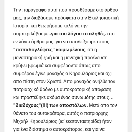
Την παράγραφο αυτή που προσθέσαμε στο άρθρο
μας, την διαβάσαμε πρόσφατα στην Εκκλησιαστική
Ιστορία, και θεωρήσαμε καλό να την
συμπεριλάβουμε
-για του λόγου το αληθές-
στο
εν λόγω άρθρο μας, για να αποδείξουμε στους
"παπαδογλύφτες" κοιμωμένους,
ότι η
μοναστηριακή ζωή και η μοναχική προέλευση
κρύβει βρωμιά και συμφέροντα όπως απο
συμφέρον έγινε μοναχός ο Κηρουλάριος και όχι
απο πίστη στον Χριστό. Απο μοναχός ανήλθε τον
πατριαρχικό θρόνο με αυτοκρατορική απόφαση,
και προστέθηκε ακόμα ένας συνωμότης στους…
"διαδόχους"(!!!) των αποστόλων.
Μετά απο τον
θάνατο του αυτοκράτορα, αυτός ο πατριάρχης
Μιχαήλ Κηρουλάριος (ια' εκατονταετηρίδα) ήταν
για ένα διάστημα ο αυτοκράτορας, και για να