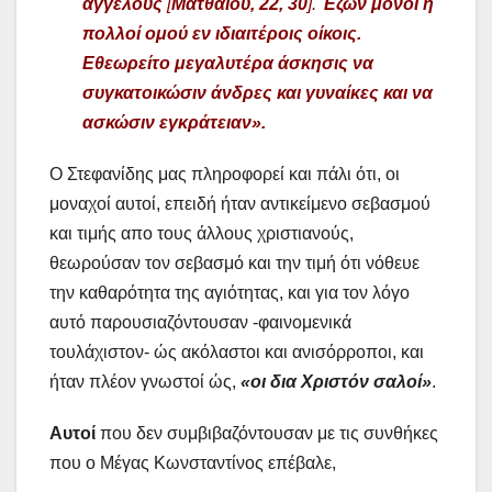
αγγέλους
[
Ματθαίου, 22, 30
].
Έζων μόνοι ή
πολλοί ομού εν ιδιαιτέροις οίκοις.
Εθεωρείτο μεγαλυτέρα άσκησις να
συγκατοικώσιν άνδρες και γυναίκες και να
ασκώσιν εγκράτειαν».
Ο Στεφανίδης μας πληροφορεί και πάλι ότι, οι
μοναχοί αυτοί, επειδή ήταν αντικείμενο σεβασμού
και τιμής απο τους άλλους χριστιανούς,
θεωρούσαν τον σεβασμό και την τιμή ότι νόθευε
την καθαρότητα της αγιότητας, και για τον λόγο
αυτό παρουσιαζόντουσαν -φαινομενικά
τουλάχιστον- ώς ακόλαστοι και ανισόρροποι, και
ήταν πλέον γνωστοί ώς,
«οι δια Χριστόν σαλοί»
.
Αυτοί
που δεν συμβιβαζόντουσαν με τις συνθήκες
που ο Μέγας Κωνσταντίνος επέβαλε,