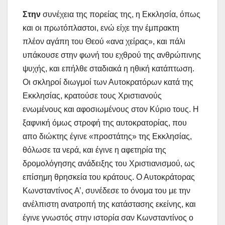
Στην
συνέχεια της πορείας της, η Εκκλησία, όπως
και οι πρωτόπλαστοι, ενώ είχε την έμπρακτη
πλέον αγάπη του Θεού «ανα χείρας», και πάλι
υπάκουσε στην φωνή του εχθρού της ανθρώπινης
ψυχής, και επήλθε σταδιακά η ηθική κατάπτωση.
Οι σκληροί διωγμοί των Αυτοκρατόρων κατά της
Εκκλησίας, κρατούσε τους Χριστιανούς
ενωμένους και αφοσιωμένους στον Κύριο τους. Η
ξαφνική όμως στροφή της αυτοκρατορίας, που
απο διώκτης έγινε «προστάτης» της Εκκλησίας,
θόλωσε τα νερά, και έγινε η αφετηρία της
δρομολόγησης ανάδειξης του Χριστιανισμού, ως
επίσημη θρησκεία του κράτους. Ο Αυτοκράτορας
Κωνσταντίνος Α’, συνέδεσε το όνομα του με την
ανέλπιστη ανατροπή της κατάστασης εκείνης, και
έγινε γνωστός στην ιστορία σαν Κωνσταντίνος ο