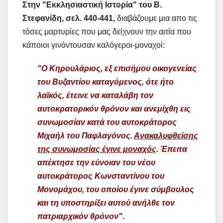
Στην "Εκκλησιαστική Ιστορία" του Β.
Στεφανίδη, σελ. 440-441,
διαβάζουμε μια απο τις
τόσες μαρτυρίες που μας δείχνουν την αιτία που
κάποιοι γινόντουσαν καλόγεροι-μοναχοί:
"Ο Κηρουλάριος, εξ επισήμου οικογενείας
του Βυζαντίου καταγόμενος, ότε ήτο
λαϊκός, έτεινε να καταλάβη τον
αυτοκρατορικόν θρόνον και ανεμίχθη εις
συνωμοσίαν κατά του αυτοκράτορος
Μιχαήλ του Παφλαγόνος.
Ανακαλυφθείσης
της συνωμοσίας έγινε μοναχός
. Έπειτα
απέκτησε την εύνοιαν του νέου
αυτοκράτορος Κωνσταντίνου του
Μονομάχου, του οποίου έγινε σύμβουλος
και τη υποστηρίξει αυτού ανήλθε τον
πατριαρχικόν θρόνον"
.