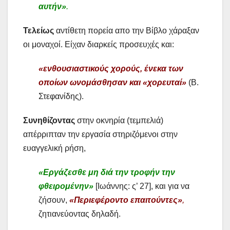
αυτήν»
.
Τελείως
αντίθετη πορεία απο την Βίβλο χάραξαν
οι μοναχοί. Είχαν διαρκείς προσευχές και:
«ενθουσιαστικούς χορούς, ένεκα των
οποίων ωνομάσθησαν και «χορευταί»
(Β.
Στεφανίδης).
Συνηθίζοντας
στην οκνηρία (τεμπελιά)
απέρριπταν την εργασία στηριζόμενοι στην
ευαγγελική ρήση,
«Εργάζεσθε μη διά την τροφήν την
φθειρομένην»
[Ιωάννης: ς’ 27], και για να
ζήσουν,
«Περιεφέροντο επαιτούντες»
,
ζητιανεύοντας δηλαδή.