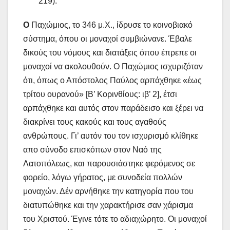
219).
Ο
Παχώμιος, το 346 μ.Χ., ίδρυσε το κοινοβιακό
σύστημα, όπου οι μοναχοί συμβιώνανε. Έβαλε
δικούς του νόμους και διατάξεις όπου έπρεπε οι
μοναχοί να ακολουθούν. Ο Παχώμιος ισχυριζόταν
ότι, όπως ο Απόστολος Παύλος αρπάχθηκε «έως
τρίτου ουρανού» [Β’ Κορινθίους: ιβ’ 2], έτσι
αρπάχθηκε και αυτός στον παράδεισο και ξέρει να
διακρίνει τους κακούς και τους αγαθούς
ανθρώπους. Γι’ αυτόν του τον ισχυρισμό κλίθηκε
απο σύνοδο επισκόπων στον Ναό της
Λατοπόλεως, και παρουσιάστηκε φερόμενος σε
φορείο, λόγω γήρατος, με συνοδεία πολλών
μοναχών. Δέν αρνήθηκε την κατηγορία που του
διατυπώθηκε και την χαρακτήρισε σαν χάρισμα
του Χριστού. Έγινε τότε το αδιαχώρητο. Οι μοναχοί