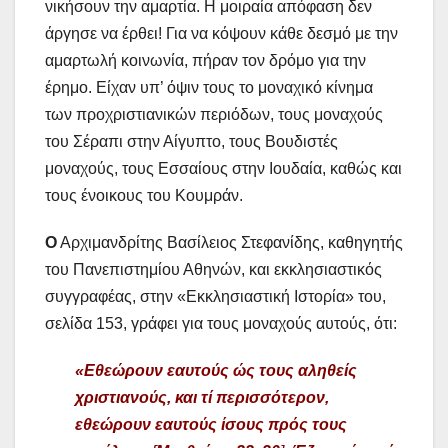
νικήσουν την αμαρτία. Η μοιραία απόφαση δεν
άργησε να έρθει! Για να κόψουν κάθε δεσμό με την
αμαρτωλή κοινωνία, πήραν τον δρόμο για την
έρημο. Είχαν υπ’ όψιν τους το μοναχικό κίνημα
των προχριστιανικών περιόδων, τους μοναχούς
του Σέραπι στην Αίγυπτο, τους Βουδιστές
μοναχούς, τους Εσσαίους στην Ιουδαία, καθώς και
τους ένοικους του Κουμράν.
Ο
Αρχιμανδρίτης Βασίλειος Στεφανίδης, καθηγητής
του Πανεπιστημίου Αθηνών, και εκκλησιαστικός
συγγραφέας, στην «Εκκλησιαστική Ιστορία» του,
σελίδα 153, γράφει για τους μοναχούς αυτούς, ότι:
«Εθεώρουν εαυτούς ώς τους αληθείς
χριστιανούς, και τί περισσότερον,
εθεώρουν εαυτούς ίσους πρός τους