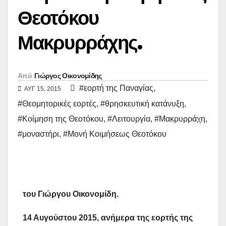
Θεοτόκου
Μακρυρράχης.
Από
Γιώργος Οικονομίδης
#εορτή της Παναγίας
,
ΑΥΓ 15, 2015
#Θεομητορικές εορτές
,
#θρησκευτική κατάνυξη
,
#Κοίμηση της Θεοτόκου
,
#Λειτουργία
,
#Μακρυρράχη
,
#μοναστήρι
,
#Μονή Κοιμήσεως Θεοτόκου
του Γιώργου Οικονομίδη.
14 Αυγούστου 2015, ανήμερα της εορτής της