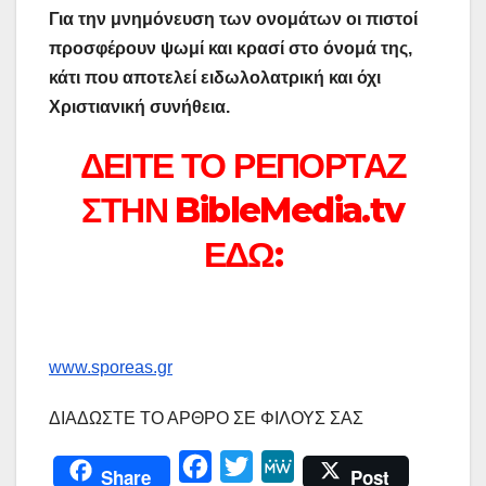
Για την μνημόνευση των ονομάτων οι πιστοί
προσφέρουν ψωμί και κρασί στο όνομά της,
κάτι που αποτελεί ειδωλολατρική και όχι
Χριστιανική συνήθεια.
ΔΕΙΤΕ ΤΟ ΡΕΠΟΡΤΑΖ
ΣΤΗΝ BibleMedia.tv
ΕΔΩ:
www.sporeas.gr
ΔΙΑΔΩΣΤΕ ΤΟ ΑΡΘΡΟ ΣΕ ΦΙΛΟΥΣ ΣΑΣ
F
T
M
Share
Post