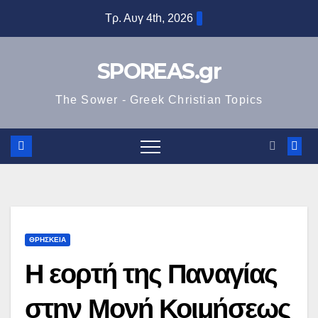
Μετάβαση
Τρ. Αυγ 4th, 2026
στο
περιεχόμενο
SPOREAS.gr
The Sower - Greek Christian Topics
ΘΡΗΣΚΕΙΑ
Η εορτή της Παναγίας
στην Μονή Κοιμήσεως