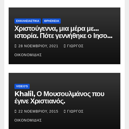
ΕΚΚΛΗΣΙΑΣΤΙΚΑ
ΘΡΗΣΚΕΙΑ
Χριστούγεννα, μια μέρα με…
ιστορία. Πότε γεννήθηκε ο Ιησούς
Χριστός; (Βίντεο).
28 ΝΟΕΜΒΡΊΟΥ, 2021
ΓΙΏΡΓΟΣ
ΟΙΚΟΝΟΜΊΔΗΣ
VIDEO'S
Khalil, Ο Μουσουλμάνος που
έγινε Χριστιανός.
22 ΝΟΕΜΒΡΊΟΥ, 2015
ΓΙΏΡΓΟΣ
ΟΙΚΟΝΟΜΊΔΗΣ