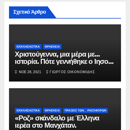
Σχετικό Άρθρο
ΕΚΚΛΗΣΙΑΣΤΙΚΑ
ΘΡΗΣΚΕΙΑ
Χριστούγεννα, μια μέρα με…
ιστορία. Πότε γεννήθηκε ο Ιησούς
Χριστός; (Βίντεο).
ΝΟΈ 28, 2021
ΓΙΏΡΓΟΣ ΟΙΚΟΝΟΜΊΔΗΣ
ΕΚΚΛΗΣΙΑΣΤΙΚΑ
ΘΡΗΣΚΕΙΑ
ΠΡΑΞΕΙΣ ΤΩΝ... ΡΑΣΟΦΟΡΩΝ
«Ροζ» σκάνδαλο με Έλληνα
ιερέα στο Μανχάταν.