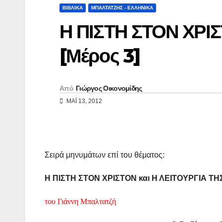
y
ι
ΒΙΒΛΙΚΑ
ΜΠΑΛΤΑΤΖΗΣ - ΕΛΛΗΝΙΚΑ
L
ρ
Η ΠΙΣΤΗ ΣΤΟΝ ΧΡΙΣ
i
α
[Μέρος 3]
n
σ
k
τ
ε
Από
Γιώργος Οικονομίδης
ί
ΜΑΪ́ 13, 2012
τ
ε
Σειρά μηνυμάτων επί του θέματος:
Η ΠΙΣΤΗ ΣΤΟΝ ΧΡΙΣΤΟΝ και Η ΛΕΙΤΟΥΡΓΙΑ ΤΗ
του Γιάννη Μπαλτατζή