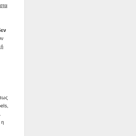
στα
δεν
ύν
 ή
όπως
els,
…
η