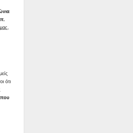
ιώνια
π.
μας,
μείς
ι ότι
ς
 που