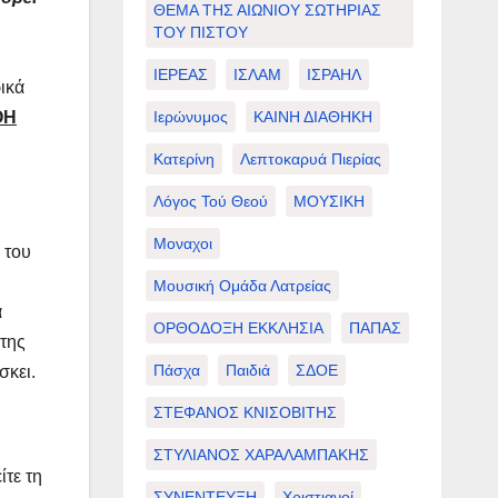
ΘΕΜΑ ΤΗΣ ΑΙΩΝΙΟΥ ΣΩΤΗΡΙΑΣ
ΤΟΥ ΠΙΣΤΟΥ
ΙΕΡΕΑΣ
ΙΣΛΑΜ
ΙΣΡΑΗΛ
ρικά
Ιερώνυμος
ΚΑΙΝΗ ΔΙΑΘΗΚΗ
ΘΗ
Κατερίνη
Λεπτοκαρυά Πιερίας
Λόγος Τού Θεού
ΜΟΥΣΙΚΗ
Μοναχοι
 του
Μουσική Ομάδα Λατρείας
α
ΟΡΘΟΔΟΞΗ ΕΚΚΛΗΣΙΑ
ΠΑΠΑΣ
 της
Πάσχα
Παιδιά
ΣΔΟΕ
σκει.
ΣΤΕΦΑΝΟΣ ΚΝΙΣΟΒΙΤΗΣ
ΣΤΥΛΙΑΝΟΣ ΧΑΡΑΛΑΜΠΑΚΗΣ
ίτε τη
ΣΥΝΕΝΤΕΥΞΗ
Χριστιανοί