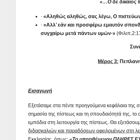
«…Ο δε δίκαιος θ
·
«Αληθώς αληθώς, σας λέγω, Ο πιστεύων 
·
«Αλλ’ εάν και προσφέρω εμαυτόν σπονδή
συγχαίρω μετά πάντων υμών·»
(Φιλιπ.2:17
Συν
Μέρος 3:
Πεπλανη
Εισαγωγή
Εξετάσαμε στα πέντε προηγούμενα κεφάλαια της 
σημασία της πίστεως και τη σπουδαιότητά της, το 
εμπόδια στη λειτουργία της πίστεως. Θα εξετάσου
διδασκαλιών και παραδόσεων οφειλομένων στη λει
Εκκλησίας, όπως
:
«Το υποτιθέμενον ΠΛΗΡΕΣ Ε