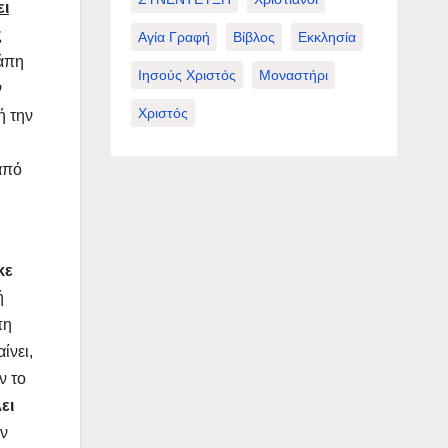
ει
ς
Αγία Γραφή
Βίβλος
Εκκλησία
γάπη
Ιησούς Χριστός
Μοναστήρι
ν
Χριστός
ή την
από
κε
ή
πη
ίνει,
ν το
ει
ην