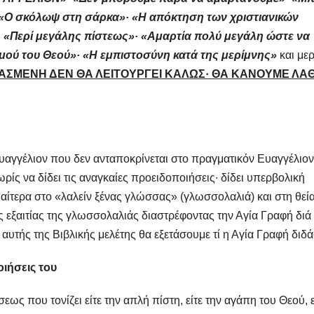
· «Ο σκόλωψ στη σάρκα»· «Η απόκτηση των χριστιανικών
· «Περί μεγάλης πίστεως»· «Αμαρτία πολύ μεγάλη ώστε να
σμού του Θεού»· «Η εμπιστοσύνη κατά της μερίμνης»
και με
ΘΑΣΜΕΝΗ ΔΕΝ ΘΑ ΛΕΙΤΟΥΡΓΕΙ ΚΑΛΩΣ· ΘΑ ΚΑΝΟΥΜΕ ΛΑ
υαγγέλιον που δεν ανταποκρίνεται στο πραγματικόν Ευαγγέλιον
ρίς να δίδει τις αναγκαίες προειδοποιήσεις∙ δίδει υπερβολική
ιαίτερα στο «λαλείν ξένας γλώσσας» (γλωσσολαλιά) και στη θεί
ίες εξαιτίας της γλωσσολαλιάς διαστρέφοντας την Αγία Γραφή διά
αυτής της Βιβλικής μελέτης θα εξετάσουμε τί η Αγία Γραφή διδά
ιήσεις του
εως που τονίζει είτε την απλή πίστη, είτε την αγάπη του Θεού, ε