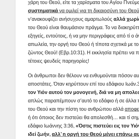
χάρη του Θεού, είτε τα χαρίσματα του Αγίου Πνεύμ
συστηματικά
να ομιλεί για τη δικαιοσύνη του Θεού
ν’ανακουφίζει ανήσυχους αμαρτωλούς
αλλά χωρίς
του Θεού είναι θαυμάσιον πράγμα. Το να διακηρύττ
εξηγείς, εντούτοις, ή να μην περιγράφεις από τί ο
απωλεία, την οργή του Θεού ή τίποτα σχετικά με τ
ζώντος Θεού! (Εβρ.10:31). Η εκκλησία πρέπει να 
τέτοιες ψευδείς παρηγορίες!
Οι άνθρωποι δεν θέλουν να ενθυμούνται πόσον αυ
αποστάτες. Όταν κηρύττουν επί του εδάφιου Ιωάν.
τον Υιόν αυτού τον μονογενή, διά να μη απολε
απλώς παραπέμπουν σ’αυτό το εδάφιο ή σε άλλα παρ
του Θεού και την πίστη του ανθρώπου αλλά
αποφε
ή ότι όποιος δεν πιστεύει θα απολεσθή… και τί ση
εδάφιο Ιωάννης 3:36,
«Όστις πιστεύει εις τον Υι
ιδεί ζωήν,
αλλ’ η οργή του Θεού μένει επάνω α