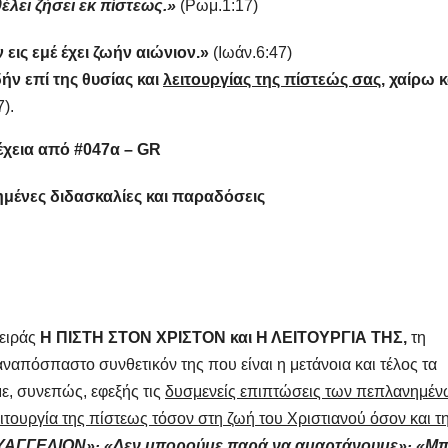
έλει ζήσει εκ πίστεως.»
(Ρωμ.1:17)
εις εμέ έχει ζωήν αιώνιον.»
(Ιωάν.6:47)
ν επί της θυσίας και
λειτουργίας της πίστεώς σας,
χαίρω κ
).
έχεια από #047α – GR
μένες διδασκαλίες και παραδόσεις
σειράς
Η ΠΙΣΤΗ ΣΤΟΝ ΧΡΙΣΤΟΝ και Η ΛΕΙΤΟΥΡΓΙΑ ΤΗΣ,
τη
αναπόσπαστο συνθετικόν της που είναι η μετάνοια και τέλος τα
με, συνεπώς, εφεξής τις
δυσμενείς επιπτώσεις των πεπλανημέν
τουργία της πίστεως τόσον στη ζωή του Χριστιανού όσον και τ
ΥΑΓΓΕΛΙΟΝ»· «Δεν μπορούμε παρά να αμαρτάνουμε»· «Μπ