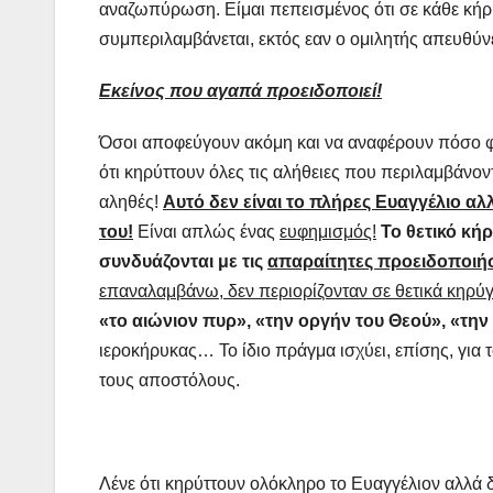
αναζωπύρωση. Είμαι πεπεισμένος ότι σε κάθε κήρυ
συμπεριλαμβάνεται, εκτός εαν ο ομιλητής απευθύν
Εκείνος που αγαπά προειδοποιεί!
Όσοι αποφεύγουν ακόμη και να αναφέρουν πόσο φοβ
ότι κηρύττουν όλες τις αλήθειες που περιλαμβάνοντ
αληθές!
Αυτό δεν είναι το πλήρες Ευαγγέλιο α
του!
Είναι απλώς ένας
ευφημισμός!
Το θετικό κή
συνδυάζονται με τις
απαραίτητες προειδοποιή
επαναλαμβάνω, δεν περιορίζονταν σε θετικά κηρύ
«το αιώνιον πυρ», «την οργήν του Θεού», «την
ιεροκήρυκας… Το ίδιο πράγμα ισχύει, επίσης, για 
τους αποστόλους.
Λένε ότι κηρύττουν ολόκληρο το Ευαγγέλιον αλλά 