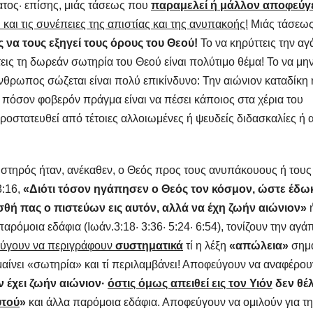
ατος· επίσης, μιάς τάσεως που
παραμελεί ή μάλλον αποφεύγ
 και τις συνέπειες της απιστίας και της ανυπακοής!
Μιάς τάσεω
 να τους εξηγεί τους όρους του Θεού!
Το να κηρύττεις την α
εις τη δωρεάν σωτηρία του Θεού είναι πολύτιμο θέμα! Το να μη
 άνθρωπος σώζεται είναι πολύ επικίνδυνο: Την αιώνιον καταδίκη 
ο πόσον φοβερόν πράγμα είναι να πέσει κάποιος στα χέρια του
προστατευθεί από τέτοιες αλλοιωμένες ή ψευδείς διδασκαλίες ή 
στηρός ήταν, ανέκαθεν, ο Θεός προς τους ανυπάκουους ή τους
3:16,
«Διότι τόσον ηγάπησεν ο Θεός τον κόσμον, ώστε έδω
σθή πας ο πιστεύων εις αυτόν, αλλά να έχη ζωήν αιώνιον»
όμοια εδάφια (Ιωάν.3:18· 3:36· 5:24· 6:54), τονίζουν την αγά
ύγουν να περιγράφουν
συστηματικά
τί η λέξη
«απώλεια»
σημα
μαίνει «σωτηρία» και τί περιλαμβάνει! Αποφεύγουν να αναφέρου
όν έχει ζωήν αιώνιον·
όστις όμως απειθεί εις τον Υιόν
δεν θέλ
υτού
»
και άλλα παρόμοια εδάφια. Αποφεύγουν να ομιλούν για τ