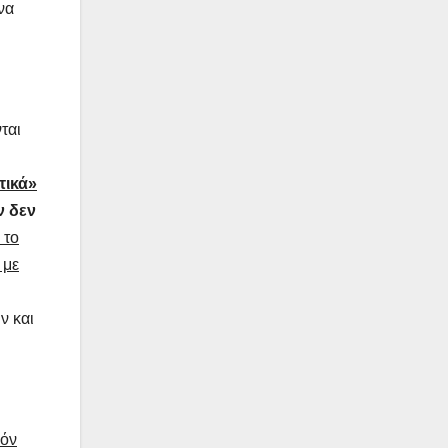
να
ται
τικά»
ν δεν
 το
 με
ν και
όν