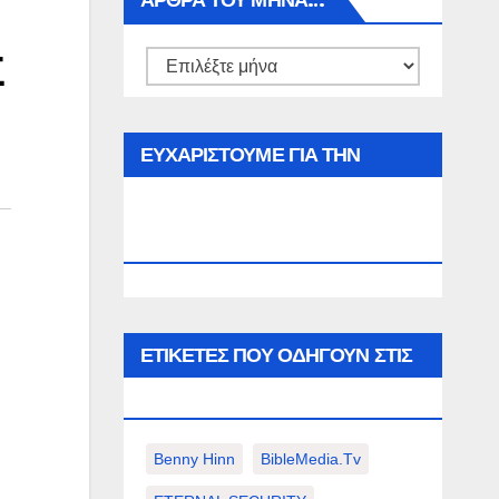
ΑΡΘΡΑ ΤΟΥ ΜΉΝΑ…
Σ
Αρθρα
του
μήνα…
ΕΥΧΑΡΙΣΤΟΥΜΕ ΓΙΑ ΤΗΝ
ΕΠΙΣΚΕΨΗ ΣΑΣ ΣΤΟΝ
WWW.SPOREAS.GR
ΕΤΙΚΈΤΕΣ ΠΟΥ ΟΔΗΓΟΎΝ ΣΤΙΣ
ΠΑΡΑΚΆΤΩ ΕΠΙΛΟΓΈΣ ΣΑΣ.
Benny Hinn
BibleMedia.tv