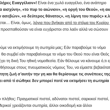
λήρες Ευαγγέλιον»!
Είναι ένα χωλό ευαγγέλιο, ένα ανάπηρο
α αισχύνη», «το πυρ το αιώνιον», «η οργή του Θεού», «η α
ν ασεβών», «ο δεύτερος θάνατος», «η λίμνη του πυρός» κ.λ
εται… Είναι, όμως,
λόγια που βγήκαν από το στόμα του Κυρίου 
προσπαθούσαν να είναι ευχάριστοι στο λαόν αλλά να σώσουν
ύμε να εκτιμήσουμε τη σωτηρία μας; Εάν παραβούμε το νόμο
 θα συμβεί εάν παραβαίνουμε το νόμο του Θεού που είναι Θεός
ει τη δική Του ηθική νομοθεσία. Εάν θέλουμε να κάνουμε ό,τι ε
ιθήσουμε στους πνευματικούς νόμους Του, να είμαστε βεβαιότατο
πητη ζωή σ’αυτήν την γη και θα θερίσουμε τις συνέπειες τη
ι από τί σώθηκε δεν μπορεί ποτέ να εκτιμήσει τη σωτηρία
 πλήθος: Πραγματικοί πιστοί, αδύνατοι πιστοί, σαρκικοί πιστοί,
ερικοί χρειάζονται σωτηρία, άλλοι οικοδομή και άλλοι