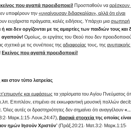
κείνος που αγαπά προειδοποιεί!
Προσπαθούν να
αρέσκουν 
δεν υποφέρουν την
«υγιαίνουσαν διδασκαλίαν», αλλά ότι είναι
ύουν ευχάριστα πράγματα, καλές ειδήσεις. Υπάρχει μια
σιωπηρή
ή και δεν οργίζονται με τις αμαρτίες των παιδιών τους και 
α αγαπούν!
Ομοίως, οι εργάτες του Θεού που δεν προειδοποιο
ς σχετικά με τις συνέπειες της
αδιαφορίας
τους, της
ανυπακοής
!
Εκείνος που αγαπά προειδοποιεί!
και στον τύπο λατρείας
ετ’επιμονής και εμφάσεως
τα χαρίσματα του Αγίου Πνεύματος 
 κ.λπ. Επιπλέον, επιμένει σε εκκωφαντική μουσική πολλών decib
π. Όλες αυτές οι δραστηριότητες δεν σημαίνει ότι αναγγέλουν
«
3:2· Μαρκ.1:15· Λουκ.24:47),
βασικά στοιχεία
της οποίας είναι
ιον ημών Ιησούν Χριστόν’
(Πράξ.20:21· Ματ.3:2· Μαρκ.1:15·