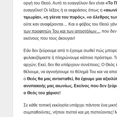
οργή του Θεού. Αυτό το ευαγγέλιον δεν είναι
«Το Π
ευαγγέλιο! Οι λέξεις ή οι εκφράσεις όπως η
«αιωνί
τιμωρία», «η γέενα του πυρός», «ο όλεθρος τω
ούτε καν αναφέρονται… Και ο φόβος του Θεού χάν
των προφητών Του και των αποστόλων…
που δεν 
εκείνους που τους άκουγαν!
Εάν δεν ξεύρουμε από τι έχουμε σωθεί πώς μπορο
φυλακιζόμαστε ή πληρώνουμε κάποιο πρόστιμο. Τι
αρχών; Εκεί, δεν θα υπάρχουν συνέπειες; Ο Θεός έχ
θέλουμε, να αγνοήσουμε το θέλημά Του και να απε
ο
Θεός θα μας αντισταθεί, θα έχουμε μια αξιολύ
ανυπακοής μας αιωνίως. Εκείνος που δεν ξεύρε
ο Θεός του χάρισε!
Σε κάθε τοπική εκκλησία υπάρχει πάντοτε ένα μικτό
συμπαθούντες, νήπιοι πιστοί και μη πιστεύοντες! Μ