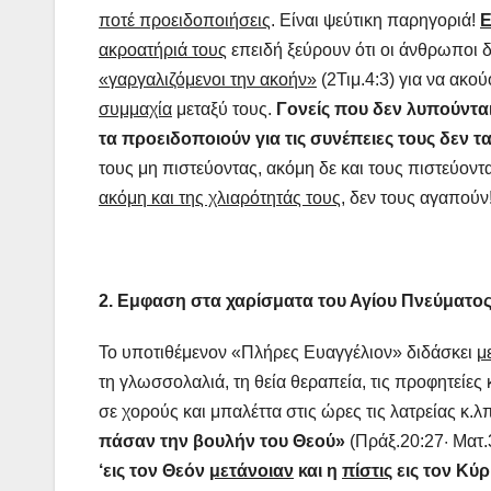
ποτέ προειδοποιήσεις
. Είναι ψεύτικη παρηγοριά!
Ε
ακροατήριά τους
επειδή ξεύρουν ότι οι άνθρωποι 
«γαργαλιζόμενοι την ακοήν»
(2Τιμ.4:3) για να ακο
συμμαχία
μεταξύ τους.
Γονείς που δεν λυπούνται 
τα προειδοποιούν για τις συνέπειες τους δεν τ
τους μη πιστεύοντας, ακόμη δε και τους πιστεύοντα
ακόμη και της χλιαρότητάς τους,
δεν τους αγαπούν
2.
Εμφαση στα χαρίσματα του Αγίου Πνεύματος 
Το υποτιθέμενον «Πλήρες Ευαγγέλιον» διδάσκει
μ
τη γλωσσολαλιά, τη θεία θεραπεία, τις προφητείες
σε χορούς και μπαλέττα στις ώρες τις λατρείας κ.λ
πάσαν την βουλήν του Θεού»
(Πράξ.20:27· Ματ.
‘εις τον Θεόν
μετάνοιαν
και η
πίστις
εις τον Κύρ