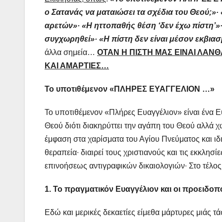
ο Σατανάς να ματαιώσει τα σχέδια του Θεού;»
αρετών»· «Η ηττοπαθής θέση ‘δεν έχω πίστη’»
συγχωρηθεί»· «Η πίστη δεν είναι μέσον εκβια
άλλα σημεία…
ΟΤΑΝ Η ΠΙΣΤΗ ΜΑΣ ΕΙΝΑΙ ΛΑΝ
ΚΑΙ ΑΜΑΡΤΙΕΣ…
Το υποτιθέμενον «ΠΛΗΡΕΣ ΕΥΑΓΓΕΛΙΟΝ …»
Το υποτιθέμενον «Πλήρες Ευαγγέλιον» είναι ένα Ε
Θεού διότι διακηρύττει την αγάπη του Θεού αλλά χω
έμφαση στα χαρίσματα του Αγίου Πνεύματος και ιδ
θεραπεία∙ διαιρεί τους χριστιανούς και τις εκκλησ
επινοήσεως αντιγραφικών δικαιολογιών∙ Στο τέλος 
1.
Το πραγματικόν Ευαγγέλιον και οι προειδοπο
Εδώ και μερικές δεκαετίες είμεθα μάρτυρες μιάς τάσ