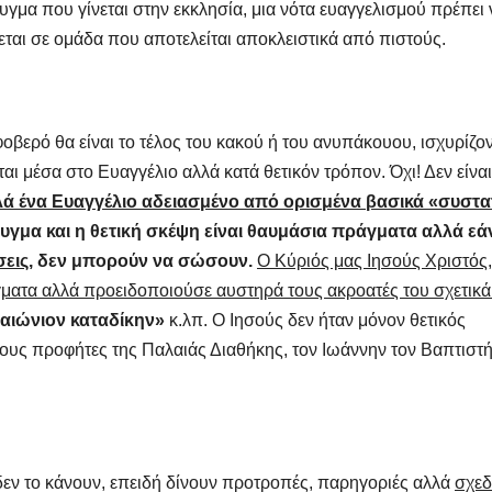
γμα που γίνεται στην εκκλησία, μια νότα ευαγγελισμού πρέπει 
εται σε ομάδα που αποτελείται αποκλειστικά από πιστούς.
ερό θα είναι το τέλος του κακoύ ή του ανυπάκουου, ισχυρίζον
αι μέσα στο Ευαγγέλιο αλλά κατά θετικόν τρόπον. Όχι! Δεν είναι
λλά ένα Ευαγγέλιο αδειασμένο από ορισμένα βασικά «συστα
ρυγμα και η θετική σκέψη είναι θαυμάσια πράγματα αλλά εά
σεις
, δεν μπορούν να σώσουν.
Ο Κύριός μας Ιησούς Χριστός,
γματα αλλά προειδοποιούσε αυστηρά τους ακροατές του σχετικά
 αιώνιον καταδίκην»
κ.λπ. Ο Ιησούς δεν ήταν μόνον θετικός
τους προφήτες της Παλαιάς Διαθήκης, τον Ιωάννην τον Βαπτιστή
δεν το κάνουν, επειδή δίνουν προτροπές, παρηγοριές αλλά
σχεδ