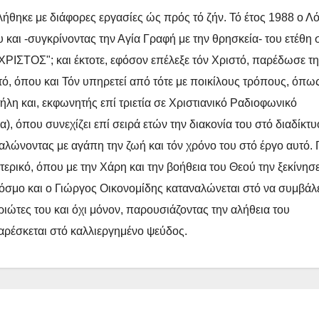
τ
ήθηκε με διάφορες εργασίες ώς πρός τό ζήν. Τό έτος 1988 ο Λ
ε
 και -συγκρίνοντας την Αγία Γραφή με την θρησκεία- του ετέθη 
ΡΙΣΤΟΣ"; και έκτοτε, εφόσον επέλεξε τόν Χριστό, παρέδωσε τ
τό, όπου και Τόν υπηρετεί από τότε με ποικίλους τρόπους, όπως
λη και, εκφωνητής επί τριετία σε Χριστιανικό Ραδιοφωνικό
 όπου συνεχίζει επί σειρά ετών την διακονία του στό διαδίκτυ
ναλώνοντας με αγάπη την ζωή και τόν χρόνο του στό έργο αυτό. 
τερικό, όπου με την Χάρη και την βοήθεια του Θεού την ξεκίνησ
 κόσμο και ο Γιώργος Οικονομίδης καταναλώνεται στό να συμβάλ
ώτες του και όχι μόνον, παρουσιάζοντας την αλήθεια του
 αρέσκεται στό καλλιεργημένο ψεύδος.