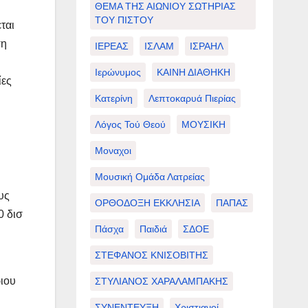
ΘΕΜΑ ΤΗΣ ΑΙΩΝΙΟΥ ΣΩΤΗΡΙΑΣ
ΤΟΥ ΠΙΣΤΟΥ
ται
ση
ΙΕΡΕΑΣ
ΙΣΛΑΜ
ΙΣΡΑΗΛ
Ιερώνυμος
ΚΑΙΝΗ ΔΙΑΘΗΚΗ
ίες
Κατερίνη
Λεπτοκαρυά Πιερίας
Λόγος Τού Θεού
ΜΟΥΣΙΚΗ
Μοναχοι
Μουσική Ομάδα Λατρείας
υς
ΟΡΘΟΔΟΞΗ ΕΚΚΛΗΣΙΑ
ΠΑΠΑΣ
0 δισ
Πάσχα
Παιδιά
ΣΔΟΕ
ΣΤΕΦΑΝΟΣ ΚΝΙΣΟΒΙΤΗΣ
ριου
ΣΤΥΛΙΑΝΟΣ ΧΑΡΑΛΑΜΠΑΚΗΣ
ΣΥΝΕΝΤΕΥΞΗ
Χριστιανοί