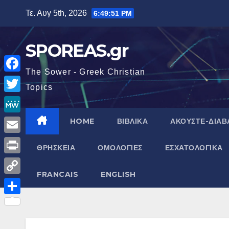
Μετάβαση
Τε. Αυγ 5th, 2026
6:49:52 PM
στο
περιεχόμενο
SPOREAS.gr
The Sower - Greek Christian
F
Topics
a
T
c
w
M
HOME
ΒΙΒΛΙΚΑ
ΑΚΟΥΣΤΕ-ΔΙΑΒ
e
i
e
E
b
ΘΡΗΣΚΕΙΑ
ΟΜΟΛΟΓΙΕΣ
ΕΣΧΑΤΟΛΟΓΙΚΑ
t
W
m
o
P
t
e
a
FRANCAIS
ENGLISH
o
r
e
C
i
k
i
r
o
Μ
l
n
p
ο
t