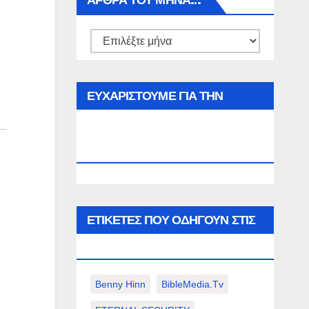
ΑΡΘΡΑ ΤΟΥ ΜΉΝΑ…
Αρθρα
του
μήνα…
ΕΥΧΑΡΙΣΤΟΥΜΕ ΓΙΑ ΤΗΝ
ΕΠΙΣΚΕΨΗ ΣΑΣ ΣΤΟΝ
WWW.SPOREAS.GR
ΕΤΙΚΈΤΕΣ ΠΟΥ ΟΔΗΓΟΎΝ ΣΤΙΣ
ΠΑΡΑΚΆΤΩ ΕΠΙΛΟΓΈΣ ΣΑΣ.
Benny Hinn
BibleMedia.tv