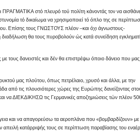
ι ΠΡΑΓΜΑΤΙΚΑ στό πλευρό τού πολίτη κάνοντάς τον να αισθάνε
αστυνομία τό δικαίωμα να χρησιμοποιεί τό όπλο της σε περίπτω
 του. Επίσης τους ΓΝΩΣΤΟΥΣ πλέον –και όχι άγνωστους-
ή διαδήλωση θα τους πυροβολούν ώς κατά συνείδηση εγκληματ
ε τους δανειστές και δέν θα επιστρέψω όποιο δάνειο που μας
υκτού μας πλούτου, όπως πετρέλαιο, χρυσό και άλλα, με την
άδα από τις πλουσιότερες χώρες της Ευρώπης δανείζοντας στο
 και να ΔΙΕΚΔΙΚΗΣΩ τις Γερμανικές αποζημιώσεις τών πλέον 50
γεια και να απαγορεύσω τα αεροπλάνα που «βομβαρδίζουν» με
ην απειλή κατάρριψής τους σε περίπτωση παραβίασης του εναέ