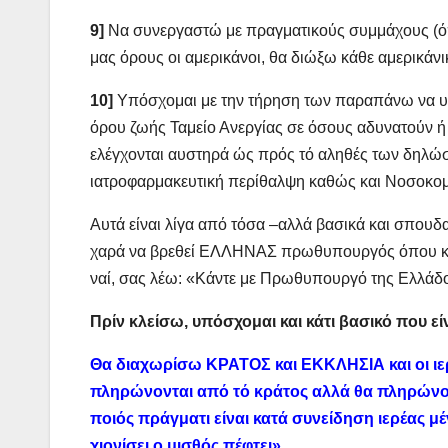
9]
Να συνεργαστώ με πραγματικούς συμμάχους (ό
μας όρους οι αμερικάνοι, θα διώξω κάθε αμερικάν
10]
Υπόσχομαι με την τήρηση των παραπάνω να υπ
όρου ζωής Ταμείο Ανεργίας σε όσους αδυνατούν ή
ελέγχονται αυστηρά ώς πρός τό αληθές των δηλώσε
ιατροφαρμακευτική περίθαλψη καθώς και Νοσοκομεί
Αυτά είναι λίγα από τόσα –αλλά βασικά και σπουδ
χαρά να βρεθεί ΕΛΛΗΝΑΣ πρωθυπουργός όπου και 
ναί, σας λέω: «Κάντε με Πρωθυπουργό της Ελλάδο
Πρίν κλείσω, υπόσχομαι και κάτι βασικό που ε
Θα διαχωρίσω ΚΡΑΤΟΣ και ΕΚΚΛΗΣΙΑ και οι ιερ
πληρώνονται από τό κράτος αλλά θα πληρώνοντ
ποιός πράγματι είναι κατά συνείδηση ιερέας μ
χιονίσει ο μισθός πέφτει».