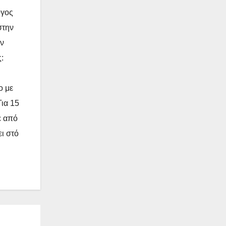
όγος
στην
ην
:
ο με
Για 15
ε από
ει στό