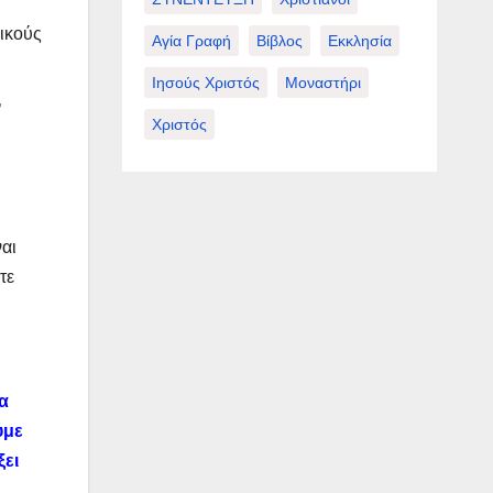
ικούς
Αγία Γραφή
Βίβλος
Εκκλησία
Ιησούς Χριστός
Μοναστήρι
’
Χριστός
ναι
τε
α
ύμε
ξει