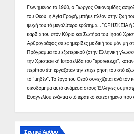
Γεννημένος τό 1960, ο Γιώργος Οικονομίδης ασχολ
του Θεού, η Αγία Γραφή, μπήκε πλέον στην ζωή του
ψυχή του τό μεγαλύτερο ερώτημα... "ΘΡΗΣΚΕΙΑ ή Χ
καρδιά του στόν Κύριο και Σωτήρα του Ιησού Χρισ
Αρθρογράφος σε εφημερίδες με δική του μόνιμη στή
Πρόγραμμα του εξωτερικού (στην Ελληνική γλώσσα),
την Χριστιανική Ιστοσελίδα του "sporeas.gr", κατα
περίπου έτη εργαζόταν την επιχείρηση του στό εξω
τό "μηδέν". Τό έργο του Θεού συνεχίζεται ανά τόν
οικοδόμημα αυτό ανάμεσα στους Έλληνες συμπατρι
Ευαγγελίου ενάντια στό ιερατικό κατεστημένο που
Σχετικό Άρθρο