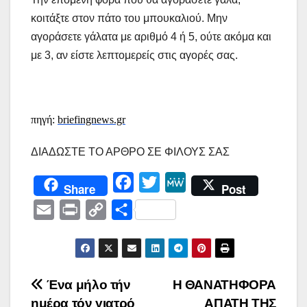
κοιτάξτε στον πάτο του μπουκαλιού. Μην
αγοράσετε γάλατα με αριθμό 4 ή 5, ούτε ακόμα και
με 3, αν είστε λεπτομερείς στις αγορές σας.
πηγή:
briefingnews.gr
ΔΙΑΔΩΣΤΕ ΤΟ ΑΡΘΡΟ ΣΕ ΦΙΛΟΥΣ ΣΑΣ
F
T
M
Share
Post
a
w
e
E
P
C
Μ
c
i
W
m
r
o
ο
e
t
e
a
i
p
ι
b
t
i
n
y
ρ
Πλοήγηση
Ένα μήλο τήν
Η ΘΑΝΑΤΗΦΟΡΑ
o
e
l
t
L
α
ημέρα τόν γιατρό
ΑΠΑΤΗ ΤΗΣ
o
r