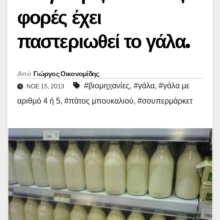
φορές έχει
παστεριωθεί το γάλα.
Από
Γιώργος Οικονομίδης
#βιομηχανίες
,
#γάλα
,
#γάλα με
ΝΟΈ 15, 2013
αριθμό 4 ή 5
,
#πάτος μπουκαλιού
,
#σουπερμάρκετ