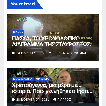
You missed
ΒΙΒΛΙΚΑ
ΠΑΣΧΑ, ΤΟ ΧΡΟΝΟΛΟΓΙΚΟ
ΔΙΑΓΡΑΜΜΑ ΤΗΣ ΣΤΑΥΡΩΣΕΩΣ.
23 ΜΑΡΤΊΟΥ, 2026
ΓΙΏΡΓΟΣ ΟΙΚΟΝΟΜΊΔΗΣ
ΕΚΚΛΗΣΙΑΣΤΙΚΑ
ΘΡΗΣΚΕΙΑ
Χριστούγεννα, μια μέρα με…
ιστορία. Πότε γεννήθηκε ο Ιησούς
Χριστός; (Βίντεο).
28 ΝΟΕΜΒΡΊΟΥ, 2021
ΓΙΏΡΓΟΣ