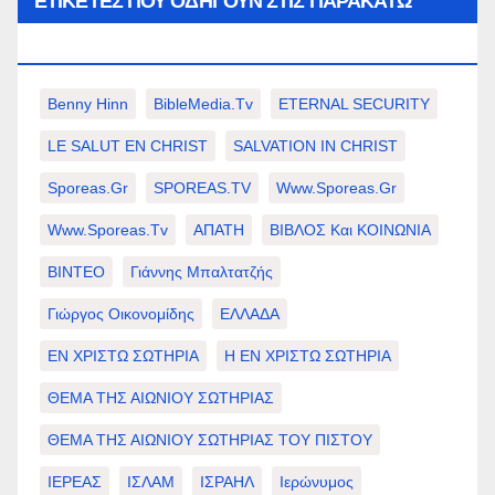
ΕΤΙΚΈΤΕΣ ΠΟΥ ΟΔΗΓΟΎΝ ΣΤΙΣ ΠΑΡΑΚΆΤΩ
ΕΠΙΛΟΓΈΣ ΣΑΣ.
Benny Hinn
BibleMedia.tv
ETERNAL SECURITY
LE SALUT EN CHRIST
SALVATION IN CHRIST
Sporeas.gr
SPOREAS.TV
Www.sporeas.gr
Www.sporeas.tv
ΑΠΑΤΗ
ΒΙΒΛΟΣ Και ΚΟΙΝΩΝΙΑ
ΒΙΝΤΕΟ
Γιάννης Μπαλτατζής
Γιώργος Οικονομίδης
ΕΛΛΑΔΑ
ΕΝ ΧΡΙΣΤΩ ΣΩΤΗΡΙΑ
Η ΕΝ ΧΡΙΣΤΩ ΣΩΤΗΡΙΑ
ΘΕΜΑ ΤΗΣ ΑΙΩΝΙΟΥ ΣΩΤΗΡΙΑΣ
ΘΕΜΑ ΤΗΣ ΑΙΩΝΙΟΥ ΣΩΤΗΡΙΑΣ ΤΟΥ ΠΙΣΤΟΥ
ΙΕΡΕΑΣ
ΙΣΛΑΜ
ΙΣΡΑΗΛ
Ιερώνυμος