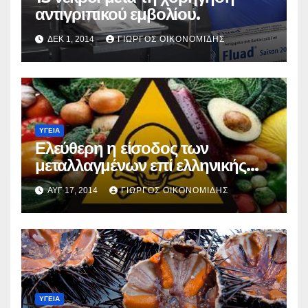
αντιγριπικού εμβολίου.
ΔΕΚ 1, 2014
ΓΙΏΡΓΟΣ ΟΙΚΟΝΟΜΊΔΗΣ
ΥΓΕΙΑ
Ελεύθερη η είσοδος των
μεταλλαγμένων επί ελληνικής
προεδρείας.
ΑΥΓ 17, 2014
ΓΙΏΡΓΟΣ ΟΙΚΟΝΟΜΊΔΗΣ
ΥΓΕΙΑ