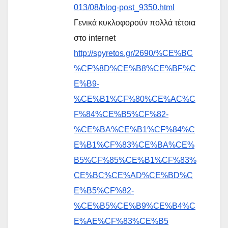
013/08/blog-post_9350.html
Γενικά κυκλοφορούν πολλά τέτοια
στο internet
http://spyretos.gr/2690/%CE%BC
%CF%8D%CE%B8%CE%BF%C
E%B9-
%CE%B1%CF%80%CE%AC%C
F%84%CE%B5%CF%82-
%CE%BA%CE%B1%CF%84%C
E%B1%CF%83%CE%BA%CE%
B5%CF%85%CE%B1%CF%83%
CE%BC%CE%AD%CE%BD%C
E%B5%CF%82-
%CE%B5%CE%B9%CE%B4%C
E%AE%CF%83%CE%B5