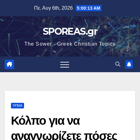
Μετάβαση
Πε. Αυγ 6th, 2026
5:00:14 AM
στο
περιεχόμενο
SPOREAS.gr
The Sower - Greek Christian Topics
ΥΓΕΙΑ
Κόλπο για να
αναγνωρίζετε πόσες