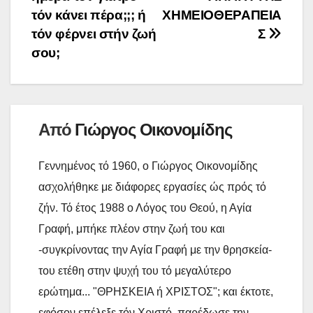
άρθρων
i
σ
τόν κάνει πέρα;;; ή
ΧΗΜΕΙΟΘΕΡΑΠΕΙΑ
k
n
τ
τόν φέρνει στήν ζωή
Σ
k
ε
σου;
ί
τ
ε
Από
Γιώργος Οικονομίδης
Γεννημένος τό 1960, ο Γιώργος Οικονομίδης
ασχολήθηκε με διάφορες εργασίες ώς πρός τό
ζήν. Τό έτος 1988 ο Λόγος του Θεού, η Αγία
Γραφή, μπήκε πλέον στην ζωή του και
-συγκρίνοντας την Αγία Γραφή με την θρησκεία-
του ετέθη στην ψυχή του τό μεγαλύτερο
ερώτημα... "ΘΡΗΣΚΕΙΑ ή ΧΡΙΣΤΟΣ"; και έκτοτε,
εφόσον επέλεξε τόν Χριστό, παρέδωσε την