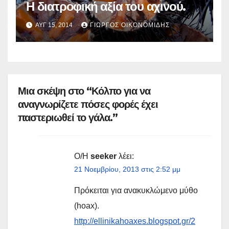
Η διατροφική αξία του αχινού.
ΑΥΓ 15, 2014
ΓΙΏΡΓΟΣ ΟΙΚΟΝΟΜΊΔΗΣ
Μια σκέψη στο “Κόλπο για να
αναγνωρίζετε πόσες φορές έχει
παστεριωθεί το γάλα.”
Ο/Η
seeker
λέει:
21 Νοεμβρίου, 2013 στις 2:52 μμ
Πρόκειται για ανακυκλώμενο μύθο
(hoax).
http://ellinikahoaxes.blogspot.gr/2