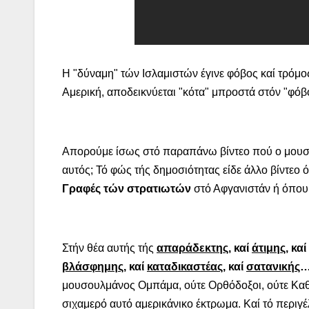
Η "δύναμη" τών Ισλαμιστών έγινε φόβος καί τρόμ
Αμερική, αποδεικνύεται "κότα" μπροστά στόν "φόβ
Απορούμε ίσως στό παραπάνω βίντεο πού ο μουσου
αυτός; Τό φώς τής δημοσιότητας είδε άλλο βίντεο
Γραφές τών στρατιωτών
στό Αφγανιστάν ή όπου
Στήν θέα αυτής τής
απαράδεκτης
, καί
άτιμης
, καί
βλάσφημης
, καί
καταδικαστέας
, καί
σατανικής
…
μουσουλμάνος Ομπάμα, ούτε Ορθόδοξοι, ούτε Καθο
σιχαμερό αυτό αμερικάνικο έκτρωμα. Καί τό περιγ