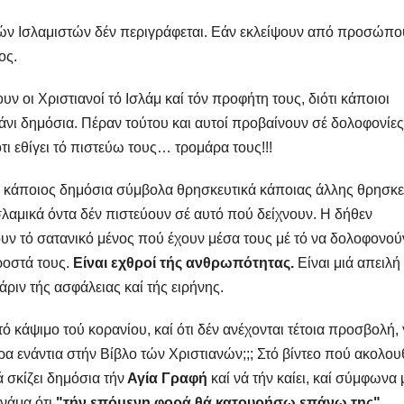
κών Ισλαμιστών δέν περιγράφεται. Εάν εκλείψουν από προσώπο
ος.
ν οι Χριστιανοί τό Ισλάμ καί τόν προφήτη τους, διότι κάποιοι
άνι δημόσια. Πέραν τούτου και αυτοί προβαίνουν σέ δολοφονίες
ι εθίγει τό πιστεύω τους… τρομάρα τους!!!
ίει κάποιος δημόσια σύμβολα θρησκευτικά κάποιας άλλης θρησκε
σλαμικά όντα δέν πιστεύουν σέ αυτό πού δείχνουν. Η δήθεν
υν τό σατανικό μένος πού έχουν μέσα τους μέ τό να δολοφονού
ροστά τους.
Είναι εχθροί τής ανθρωπότητας.
Είναι μιά απειλή
ριν τής ασφάλειας καί τής ειρήνης.
ό κάψιμο τού κορανίου, καί ότι δέν ανέχονται τέτοια προσβολή, 
τερα ενάντια στήν Βίβλο τών Χριστιανών;;; Στό βίντεο πού ακολου
 σκίζει δημόσια τήν
Αγία Γραφή
καί νά τήν καίει, καί σύμφωνα 
νάμα ότι
"τήν επόμενη φορά θά κατουρήσω επάνω της".