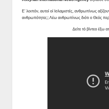
Ε' λοιπόν, αυτοί οί Ισλαμιστές, ανθρωπίνως αξίζου
ανθρωπότητα;;; Λέω ανθρωπίνως διότι ο Θεός περιμ
Δείτε τό βίντεο έξω 