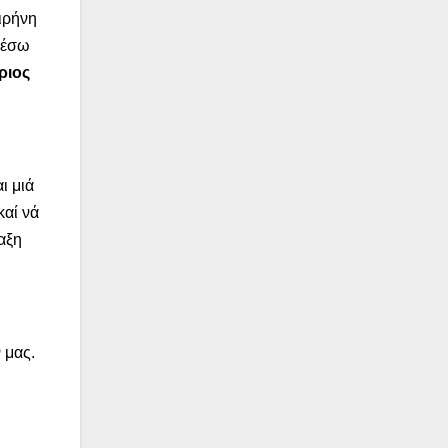
ειρήνη
μέσω
ριος
ι μιά
καί νά
λαξη
 μας.