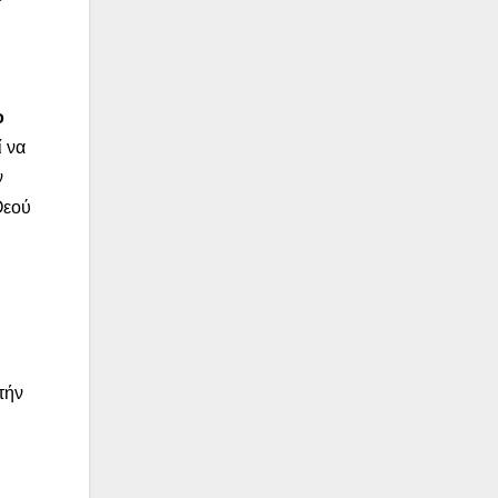
ο
ί να
ν
Θεού
τήν