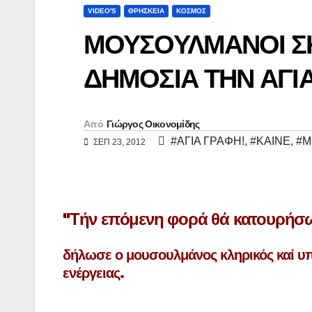
y
ι
VIDEO'S
ΘΡΗΣΚΕΙΑ
ΚΟΣΜΟΣ
L
ρ
ΜΟΥΣΟΥΛΜΑΝΟΙ ΣΚ
i
α
ΔΗΜΟΣΙΑ ΤΗΝ ΑΓΙΑ 
n
σ
k
τ
ε
Από
Γιώργος Οικονομίδης
#ΑΓΙΑ ΓΡΑΦΗ!
,
#ΚΑΙΝΕ
,
#Μ
ί
ΣΕΠ 23, 2012
τ
ε
"Τήν επόμενη φορά θά κατουρήσω
δήλωσε ο μουσουλμάνος κληρικός καί υπ
ενέργειας.