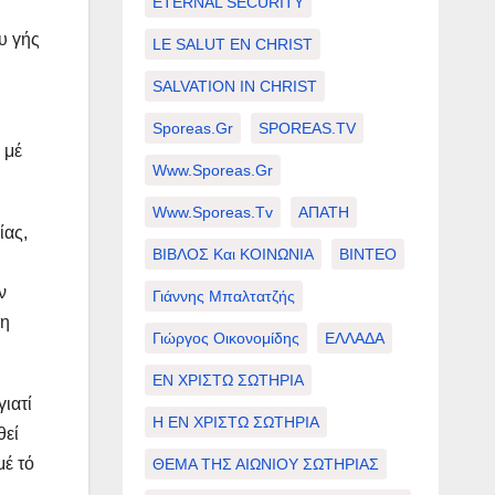
ETERNAL SECURITY
υ γής
LE SALUT EN CHRIST
SALVATION IN CHRIST
Sporeas.gr
SPOREAS.TV
 μέ
Www.sporeas.gr
Www.sporeas.tv
ΑΠΑΤΗ
ίας,
ΒΙΒΛΟΣ Και ΚΟΙΝΩΝΙΑ
ΒΙΝΤΕΟ
ν
Γιάννης Μπαλτατζής
 η
Γιώργος Οικονομίδης
ΕΛΛΑΔΑ
ΕΝ ΧΡΙΣΤΩ ΣΩΤΗΡΙΑ
γιατί
Η ΕΝ ΧΡΙΣΤΩ ΣΩΤΗΡΙΑ
θεί
μέ τό
ΘΕΜΑ ΤΗΣ ΑΙΩΝΙΟΥ ΣΩΤΗΡΙΑΣ