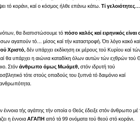
ψει τό κοράνι, καί ο κόσμος ήλθε επάνω κάτω.
Τί γελοιότητες…
ονότων, θα διαπιστώσουμε τό
πόσο καλός καί ειρηνικός είναι 
όσων αγαπούν τό… μίσος καί τήν καταστροφή. Ότι λόγο κακό κα
ού Χριστό,
δέν υπάρχει εκδίκηση εκ μέρους τού Κυρίου καί τώ
καί θα υπάρχει η αιώνια καταδίκη όλων αυτών τών εχθρών τού 
ιο. Στόν
άνθρωπο όμως Μωάμεθ,
στόν ιδρυτή τού
σβλητικό τότε στούς οπαδούς του ξυπνά τό δαιμόνιο καί
 ανθρωπότητα.
ν έννοια τής αγάπης τήν οποία ο Θεός έδειξε στόν άνθρωπο μέ 
ζει η έννοια
ΑΓΑΠΗ
από τά 99 ονόματα τού θεού στό κοράνι.