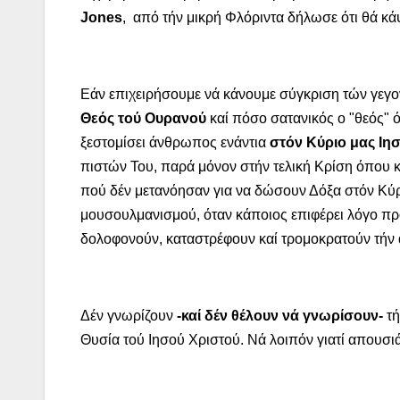
Jones
, από τήν μικρή Φλόριντα δήλωσε ότι θά κά
Εάν επιχειρήσουμε νά κάνουμε σύγκριση τών γεγ
Θεός τού Ουρανού
καί πόσο σατανικός ο "θεός" 
ξεστομίσει άνθρωπος ενάντια
στόν Κύριο μας Ιησ
πιστών Του, παρά μόνον στήν τελική Κρίση όπου 
πού δέν μετανόησαν για να δώσουν Δόξα στόν Κύρ
μουσουλμανισμού, όταν κάποιος επιφέρει λόγο προ
δολοφονούν, καταστρέφουν καί τρομοκρατούν τήν
Δέν γνωρίζουν
-καί δέν θέλουν νά γνωρίσουν-
τή
Θυσία τού Ιησού Χριστού. Νά λοιπόν γιατί απουσιά