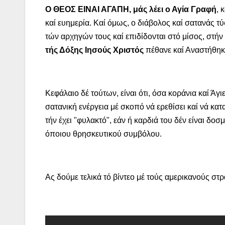
Ο ΘΕΟΣ ΕΙΝΑΙ ΑΓΑΠΗ, μάς λέει ο Αγία Γραφή
, 
καί ευημερία. Καί όμως, ο διάβολος καί σατανάς 
τών αρχηγών τους καί επιδίδονται στό μίσος, στή
τής Δόξης Ιησούς Χριστός
πέθανε καί Αναστήθηκε
Κεφάλαιο δέ τούτων, είναι ότι, όσα κοράνια καί Άγ
σατανική ενέργεια μέ σκοπό νά ερεθίσει καί νά κατ
τήν έχει "φυλακτό", εάν ή καρδιά του δέν είναι δο
όποιου θρησκευτικού συμβόλου.
Ας δούμε τελικά τό βίντεο μέ τούς αμερικανούς στ