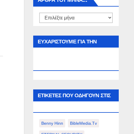
ΑΡΘΡΑ ΤΟΥ ΜΉΝΑ…
Αρθρα
του
μήνα…
ΕΥΧΑΡΙΣΤΟΥΜΕ ΓΙΑ ΤΗΝ
ΕΠΙΣΚΕΨΗ ΣΑΣ ΣΤΟΝ
WWW.SPOREAS.GR
ΕΤΙΚΈΤΕΣ ΠΟΥ ΟΔΗΓΟΎΝ ΣΤΙΣ
ΠΑΡΑΚΆΤΩ ΕΠΙΛΟΓΈΣ ΣΑΣ.
Benny Hinn
BibleMedia.tv