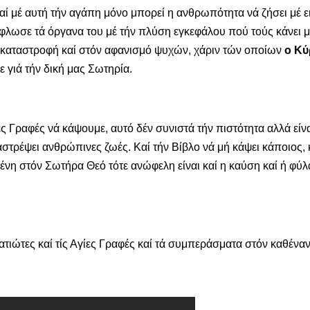
καί μέ αυτή τήν αγάπη μόνο μπορεί η ανθρωπότητα νά ζήσει μέ 
τύφλωσε τά όργανα του μέ τήν πλύση εγκεφάλου πού τούς κάνει 
ν καταστροφή καί στόν αφανισμό ψυχών, χάριν τών οποίων
ο Κύ
 γιά τήν δική μας Σωτηρία.
ιες Γραφές νά κάψουμε, αυτό δέν συνιστά τήν πιστότητα αλλά είνα
αστρέψει ανθρώπινες ζωές. Καί τήν Βίβλο νά μή κάψει κάποιος, 
σμένη στόν Σωτήρα Θεό τότε ανώφελη είναι καί η καύση καί ή φύ
ρατιώτες καί τίς Αγίες Γραφές καί τά συμπεράσματα στόν καθέναν