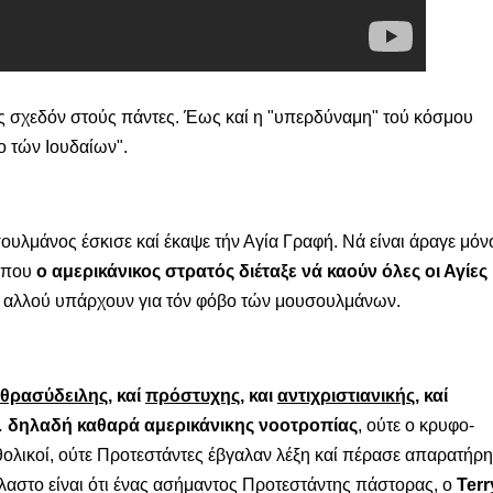
ος σχεδόν στούς πάντες. Έως καί η "υπερδύναμη" τού κόσμου
ο τών Ιουδαίων".
λμάνος έσκισε καί έκαψε τήν Αγία Γραφή. Νά είναι άραγε μόν
 όπου
ο αμερικάνικος στρατός διέταξε νά καούν όλες οι Αγίες
 αλλού υπάρχουν για τόν φόβο τών μουσουλμάνων.
θρασύδειλης
, καί
πρόστυχης
, και
αντιχριστιανικής
, καί
 δηλαδή καθαρά αμερικάνικης νοοτροπίας
, ούτε ο κρυφο-
λικοί, ούτε Προτεστάντες έβγαλαν λέξη καί πέρασε απαρατήρη
έλαστο είναι ότι ένας ασήμαντος Προτεστάντης πάστορας, ο
Terr