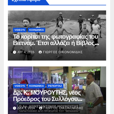
VIDEO'S
ΚΟΙΝΩΝΙΚΑ
Το κορίτσι της φωτογραφίας του
Βιετνάμ. Έτσι αλλάζει ή Βίβλος
τήν καρδιά τού ανθρώπου.
ΑΥΓ 4, 2015
ΓΙΏΡΓΟΣ ΟΙΚΟΝΟΜΊΔΗΣ
VIDEO'S
ΚΟΙΝΩΝΙΚΑ
ΡΕΠΟΡΤΑΖ
Δρ. Κ. ΜΟΥΡΟΥΤΗΣ, νέος
Πρόεδρος του Συλλόγου
Προστασίας Παιδιών
ΔΕΚ 3, 2014
ΓΙΏΡΓΟΣ ΟΙΚΟΝΟΜΊΔΗΣ
«ΒΕΝΙΑΜΙΝ», και η… παραίτησή