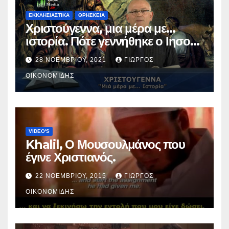
ΕΚΚΛΗΣΙΑΣΤΙΚΑ
ΘΡΗΣΚΕΙΑ
Χριστούγεννα, μια μέρα με…
ιστορία. Πότε γεννήθηκε ο Ιησούς
Χριστός; (Βίντεο).
28 ΝΟΕΜΒΡΊΟΥ, 2021
ΓΙΏΡΓΟΣ
ΟΙΚΟΝΟΜΊΔΗΣ
VIDEO'S
Khalil, Ο Μουσουλμάνος που
έγινε Χριστιανός.
22 ΝΟΕΜΒΡΊΟΥ, 2015
ΓΙΏΡΓΟΣ
ΟΙΚΟΝΟΜΊΔΗΣ