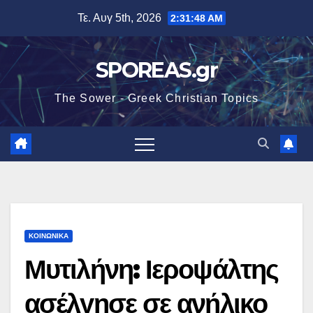
Μετάβαση
Τε. Αυγ 5th, 2026
2:31:49 AM
στο
περιεχόμενο
SPOREAS.gr
The Sower - Greek Christian Topics
ΚΟΙΝΩΝΙΚΑ
Μυτιλήνη: Ιεροψάλτης
ασέλγησε σε ανήλικο