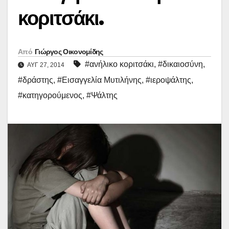
κοριτσάκι.
Από
Γιώργος Οικονομίδης
#ανήλικο κοριτσάκι
,
#δικαιοσύνη
,
ΑΥΓ 27, 2014
#δράστης
,
#Εισαγγελία Μυτιλήνης
,
#ιεροψάλτης
,
#κατηγορούμενος
,
#Ψάλτης