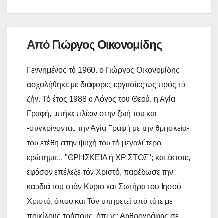
ε
Από
Γιώργος Οικονομίδης
Γεννημένος τό 1960, ο Γιώργος Οικονομίδης
ασχολήθηκε με διάφορες εργασίες ώς πρός τό
ζήν. Τό έτος 1988 ο Λόγος του Θεού, η Αγία
Γραφή, μπήκε πλέον στην ζωή του και
-συγκρίνοντας την Αγία Γραφή με την θρησκεία-
του ετέθη στην ψυχή του τό μεγαλύτερο
ερώτημα... "ΘΡΗΣΚΕΙΑ ή ΧΡΙΣΤΟΣ"; και έκτοτε,
εφόσον επέλεξε τόν Χριστό, παρέδωσε την
καρδιά του στόν Κύριο και Σωτήρα του Ιησού
Χριστό, όπου και Τόν υπηρετεί από τότε με
ποικίλους τρόπους, όπως: Αρθρογράφος σε