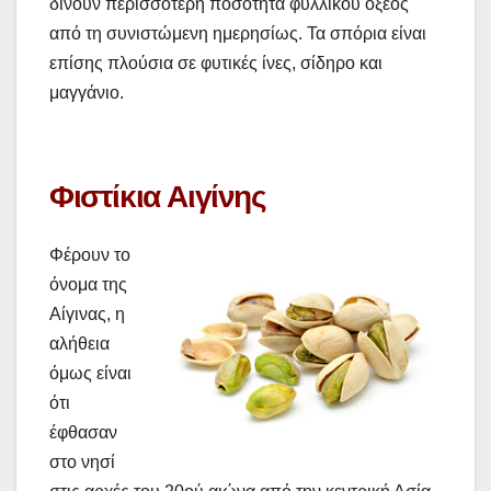
δίνουν περισσότερη ποσότητα φυλλικού οξέος
από τη συνιστώμενη ημερησίως. Τα σπόρια είναι
επίσης πλούσια σε φυτικές ίνες, σίδηρο και
μαγγάνιο.
Φιστίκια Αιγίνης
Φέρουν το
όνομα της
Αίγινας, η
αλήθεια
όμως είναι
ότι
έφθασαν
στο νησί