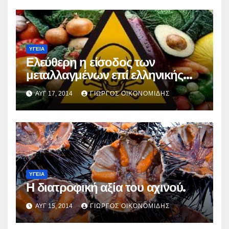
ΥΓΕΙΑ
Ελεύθερη η είσοδος των
μεταλλαγμένων επί ελληνικής
προεδρείας.
ΑΥΓ 17, 2014
ΓΙΏΡΓΟΣ ΟΙΚΟΝΟΜΊΔΗΣ
ΥΓΕΙΑ
Η διατροφική αξία του αχινού.
ΑΥΓ 15, 2014
ΓΙΏΡΓΟΣ ΟΙΚΟΝΟΜΊΔΗΣ