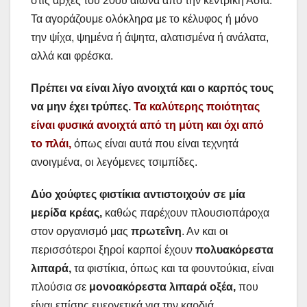
στις αρχές του 20ού αιώνα από την κεντρική Ασία.
Τα αγοράζουμε ολόκληρα με το κέλυφος ή μόνο
την ψίχα, ψημένα ή άψητα, αλατισμένα ή ανάλατα,
αλλά και φρέσκα.
Πρέπει να είναι λίγο ανοιχτά και ο καρπός τους
να μην έχει τρύπες.
Τα καλύτερης ποιότητας
είναι φυσικά ανοιχτά από τη μύτη και όχι από
το πλάι,
όπως είναι αυτά που είναι τεχνητά
ανοιγμένα, οι λεγόμενες τσιμπίδες.
Δύο χούφτες φιστίκια αντιστοιχούν σε μία
μερίδα κρέας,
καθώς παρέχουν πλουσιοπάροχα
στον οργανισμό μας
πρωτεΐνη
. Αν και οι
περισσότεροι ξηροί καρποί έχουν
πολυακόρεστα
λιπαρά,
τα φιστίκια, όπως και τα φουντούκια, είναι
πλούσια σε
μονοακόρεστα λιπαρά οξέα,
που
είναι επίσης ευεργετικά για την καρδιά.