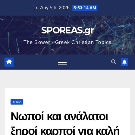
Μετάβαση
Τε. Αυγ 5th, 2026
5:53:16 AM
στο
περιεχόμενο
SPOREAS.gr
The Sower - Greek Christian Topics
ΥΓΕΙΑ
Νωποί και ανάλατοι
ξηροί καρποί για καλή