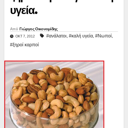
υγεία.
Από
Γιώργος Οικονομίδης
#ανάλατοι
,
#καλή υγεία
,
#Νωποί
,
ΟΚΤ 7, 2012
#ξηροί καρποί