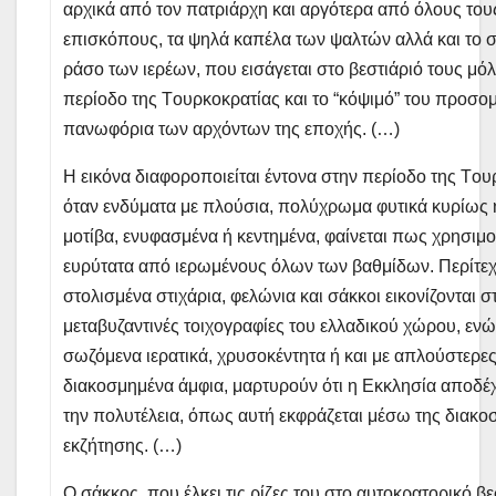
αρχικά από τον πατριάρχη και αργότερα από όλους του
επισκόπους, τα ψηλά καπέλα των ψαλτών αλλά και το 
ράσο των ιερέων, που εισάγεται στο βεστιάριό τους μόλ
περίοδο της Tουρκοκρατίας και το “κόψιμό” του προσομ
πανωφόρια των αρχόντων της εποχής. (…)
H εικόνα διαφοροποιείται έντονα στην περίοδο της Tου
όταν ενδύματα με πλούσια, πολύχρωμα φυτικά κυρίως 
μοτίβα, ενυφασμένα ή κεντημένα, φαίνεται πως χρησιμ
ευρύτατα από ιερωμένους όλων των βαθμίδων. Περίτε
στολισμένα στιχάρια, φελώνια και σάκκοι εικονίζονται στ
μεταβυζαντινές τοιχογραφίες του ελλαδικού χώρου, ενώ
σωζόμενα ιερατικά, χρυσοκέντητα ή και με απλούστερες
διακοσμημένα άμφια, μαρτυρούν ότι η Eκκλησία αποδέχ
την πολυτέλεια, όπως αυτή εκφράζεται μέσω της διακο
εκζήτησης. (…)
O σάκκος, που έλκει τις ρίζες του στο αυτοκρατορικό βε