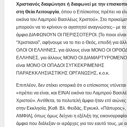
Χριστιανός διαφώνησε ή διαφωνεί με την επισκοπ
στη Θεία Λειτουργία
, όπου ο Επίσκοπος πρέπει να είν
εικόνα του Λαμπρού Βασιλέως Χριστού». Στο προκείμεν
μπορούν να το κρίνουν οι αγαπητοί αναγνώστες– με τα
άμφια ΔΙΑΦΩΝΟΥΝ ΟΙ ΠΕΡΙΣΣΟΤΕΡΟΙ. [Το ποιοι είναι 
“Χριστιανοί”, αφήνουμε να το πει ο Θεός, επειδή για άλλ
ΟΛΟΙ ΟΙ ΕΛΛΗΝΕΣ, για άλλους είναι ΜΟΝΟ ΟΙ ΟΡΘ
ΕΛΛΗΝΕΣ, για άλλους ΜΟΝΟ ΟΙ ΔΙΑΜΑΡΤΥΡΟΜΕΝΟΙ,
είναι ΜΟΝΟ ΟΙ ΟΠΑΔΟΙ ΣΥΓΚΕΚΡΙΜΕΝΗΣ
ΠΑΡΑΕΚΚΛΗΣΙΑΣΤΙΚΗΣ ΟΡΓΑΝΩΣΗΣ, κ.ο.κ.
Επιπλέον, δεν στέκει ιστορικά ότι ο επίσκοπος ντύνεται
«πρέπει να είναι, και ΕΙΝΑΙ εικόνα του Λαμπρού Βασιλ
Χριστού». Αντίθετα, τα πολυτελή άμφια ήταν επί αιώνε
στην Εκκλησία, [Καθ. Βλ. Φειδάς, Εγκυκλ. «Πάπυρος»,
ΑΜΦΙΑ], όπως όμως δείχνει η εξέλιξη της εικονογραφίας
άμφια που διάλεξαν οι ιεράρχες για τον εαυτό τους, με α