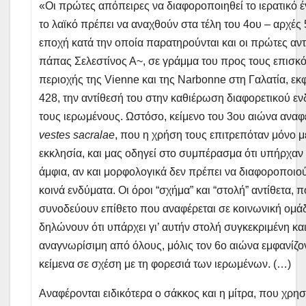
«Oι πρώτες απόπειρες να διαφοροποιηθεί το ιερατικό 
το λαϊκό πρέπει να αναχθούν στα τέλη του 4ου – αρχές
εποχή κατά την οποία παρατηρούνται και οι πρώτες αντ
πάπας Σελεστίνος Α~, σε γράμμα του προς τους επισκ
περιοχής της Vienne και της Narbonne στη Γαλατία, εκφ
428, την αντίθεσή του στην καθιέρωση διαφορετικού εν
τους ιερωμένους. Ωστόσο, κείμενο του 3ου αιώνα αναφ
vestes
sacralae
, που η χρήση τους επιτρεπόταν μόνο 
εκκλησία, και μας οδηγεί στο συμπέρασμα ότι υπήρχαν 
άμφια, αν και μορφολογικά δεν πρέπει να διαφοροποιο
κοινά ενδύματα. Oι όροι “σχήμα” και “στολή” αντίθετα, π
συνοδεύουν επίθετο που αναφέρεται σε κοινωνική ομά
δηλώνουν ότι υπάρχει γι’ αυτήν στολή συγκεκριμένη κα
αναγνωρίσιμη από όλους, μόλις τον 6ο αιώνα εμφανίζο
κείμενα σε σχέση με τη φορεσιά των ιερωμένων. (…)
Aναφέρονται ειδικότερα ο σάκκος και η μίτρα, που χρη