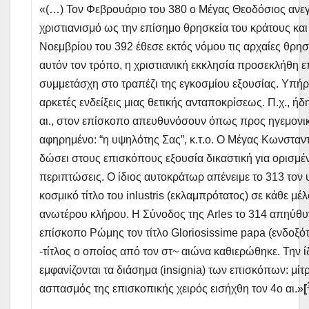
«(…) Τον Φεβρουάριο του 380 ο Μέγας Θεοδόσιος ανε
χριστιανισμό ως την επίσημο θρησκεία του κράτους και
Νοεμβρίου του 392 έθεσε εκτός νόμου τις αρχαίες θρησκ
αυτόν τον τρόπο, η χριστιανική εκκλησία προσεκλήθη 
συμμετάσχη στο τραπέζι της εγκοσμίου εξουσίας. Υπή
αρκετές ενδείξεις μιας θετικής ανταποκρίσεως. Π.χ., ήδ
αι., στον επίσκοπο απευθυνόσουν όπως προς ηγεμονι
αφηρημένο: “η υψηλότης Σας”, κ.τ.ο. Ο Μέγας Κωνσταντ
δώσει στους επισκόπους εξουσία δικαστική για ορισμέ
περιπτώσεις. Ο ίδιος αυτοκράτωρ απένειμε το 313 τον
κοσμικό τίτλο του inlustris (εκλαμπρότατος) σε κάθε μέ
ανωτέρου κλήρου. Η Σύνοδος της Arles το 314 απηύθυ
επίσκοπο Ρώμης τον τίτλο Gloriosissime papa (ενδοξό
-τίτλος ο οποίος από τον στ~ αιώνα καθιερώθηκε. Την ί
εμφανίζονται τα διάσημα (insignia) των επισκόπων: μίτρ
ασπασμός της επισκοπικής χειρός εισήχθη τον 4ο αι.»
[