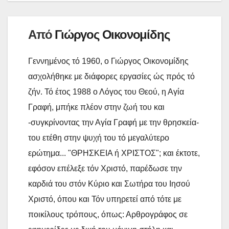
ί
τ
Από
Γιώργος Οικονομίδης
ε
Γεννημένος τό 1960, ο Γιώργος Οικονομίδης
ασχολήθηκε με διάφορες εργασίες ώς πρός τό
ζήν. Τό έτος 1988 ο Λόγος του Θεού, η Αγία
Γραφή, μπήκε πλέον στην ζωή του και
-συγκρίνοντας την Αγία Γραφή με την θρησκεία-
του ετέθη στην ψυχή του τό μεγαλύτερο
ερώτημα... "ΘΡΗΣΚΕΙΑ ή ΧΡΙΣΤΟΣ"; και έκτοτε,
εφόσον επέλεξε τόν Χριστό, παρέδωσε την
καρδιά του στόν Κύριο και Σωτήρα του Ιησού
Χριστό, όπου και Τόν υπηρετεί από τότε με
ποικίλους τρόπους, όπως: Αρθρογράφος σε