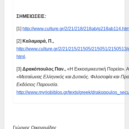
ΣΗΜΕΙΩΣΕΙΣ:
[1]
http://www.culture.gr/2/21/218/218ab/g218ab114.htm
[2]
Καλαμαρά, Π.,
http://www.culture.gr/2/21/215/21505/215051/215051
html
.
[3]
Δρακόπουλος Παν.,
«Η Εκκοσμικευτική Πορεία». Α
«Μεσαίωνας Ελληνικός και Δυτικός. Φιλοσοφία και Προ
Εκδόσεις Παρουσία
.
http://www.myriobiblos.gr/texts/greek/drakopoulos_secu
Γιώργος Οικονομίδης