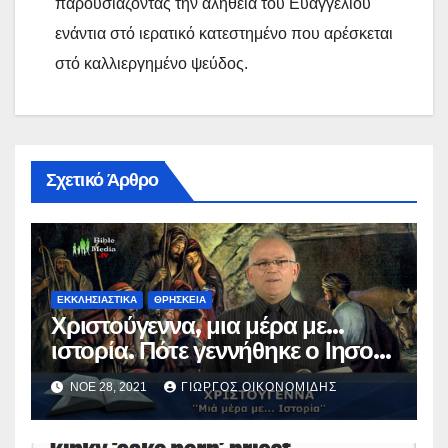
παρουσιάζοντας την αλήθεια του Ευαγγελίου
ενάντια στό ιερατικό κατεστημένο που αρέσκεται
στό καλλιεργημένο ψεύδος.
Σχετικό Άρθρο
ΕΚΚΛΗΣΙΑΣΤΙΚΑ
ΘΡΗΣΚΕΙΑ
Χριστούγεννα, μια μέρα με…
ιστορία. Πότε γεννήθηκε ο Ιησούς
Χριστός; (Βίντεο).
ΝΟΈ 28, 2021
ΓΙΏΡΓΟΣ ΟΙΚΟΝΟΜΊΔΗΣ