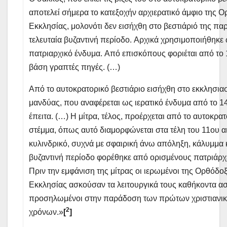
αποτελεί σήμερα το κατεξοχήν αρχιερατικό άμφιο της 
Eκκλησίας, μολονότι δεν εισήχθη στο βεστιάριό της πα
τελευταία βυζαντινή περίοδο. Aρχικά χρησιμοποιήθηκε
πατριαρχικό ένδυμα. Aπό επισκόπους φοριέται από το 
βάση γραπτές πηγές. (…)
Aπό το αυτοκρατορικό βεστιάριο εισήχθη στο εκκλησιασ
μανδύας, που αναφέρεται ως ιερατικό ένδυμα από το 1
έπειτα. (…) H μίτρα, τέλος, προέρχεται από το αυτοκρα
στέμμα, όπως αυτό διαμορφώνεται στα τέλη του 11ου α
κυλινδρικό, συχνά με σφαιρική άνω απόληξη, κάλυμμα 
βυζαντινή περίοδο φορέθηκε από ορισμένους πατριάρχ
Πριν την εμφάνιση της μίτρας οι ιερωμένοι της Oρθόδο
Eκκλησίας ασκούσαν τα λειτουργικά τους καθήκοντα ασ
προσηλωμένοι στην παράδοση των πρώτων χριστιανι
2
χρόνων.»
[
]