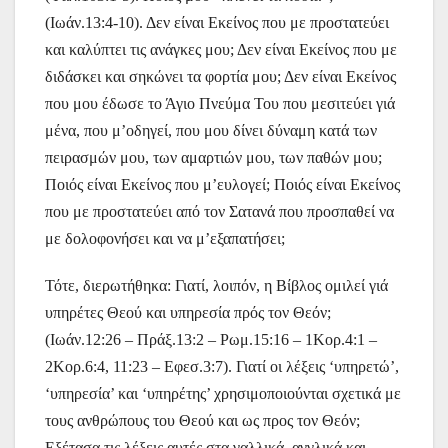
(Ιωάν.13:4-10). Δεν είναι Εκείνος που με προστατεύει
και καλύπτει τις ανάγκες μου; Δεν είναι Εκείνος που με
διδάσκει και σηκώνει τα φορτία μου; Δεν είναι Εκείνος
που μου έδωσε το Άγιο Πνεύμα Του που μεσιτεύει γιά
μένα, που μ’οδηγεί, που μου δίνει δύναμη κατά των
πειρασμών μου, των αμαρτιών μου, των παθών μου;
Ποιός είναι Εκείνος που μ’ευλογεί; Ποιός είναι Εκείνος
που με προστατεύει από τον Σατανά που προσπαθεί να
με δολοφονήσει και να μ’εξαπατήσει;
Τότε, διερωτήθηκα: Γιατί, λοιπόν, η Βίβλος ομιλεί γιά
υπηρέτες Θεού και υπηρεσία πρός τον Θεόν;
(Ιωάν.12:26 – Πράξ.13:2 – Ρωμ.15:16 – 1Κορ.4:1 –
2Κορ.6:4, 11:23 – Εφεσ.3:7). Γιατί οι λέξεις ‘υπηρετώ’,
‘υπηρεσία’ και ‘υπηρέτης’ χρησιμοποιούνται σχετικά με
τους ανθρώπους του Θεού και ως προς τον Θεόν;
Εξέτασα τις λέξεις αυτές στα γαλλικά, αγγλικά και