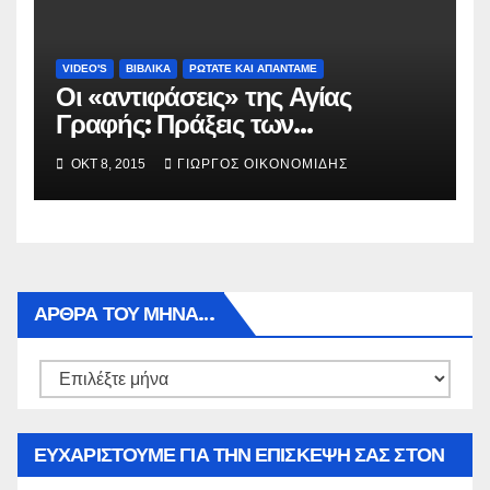
VIDEO'S
ΒΙΒΛΙΚΑ
ΡΩΤΑΤΕ ΚΑΙ ΑΠΑΝΤΑΜΕ
Οι «αντιφάσεις» της Αγίας
Γραφής: Πράξεις των
Αποστόλων, κεφάλαια 9 και 22.
ΟΚΤ 8, 2015
ΓΙΏΡΓΟΣ ΟΙΚΟΝΟΜΊΔΗΣ
ΑΡΘΡΑ ΤΟΥ ΜΉΝΑ…
Αρθρα
του
μήνα…
ΕΥΧΑΡΙΣΤΟΥΜΕ ΓΙΑ ΤΗΝ ΕΠΙΣΚΕΨΗ ΣΑΣ ΣΤΟΝ