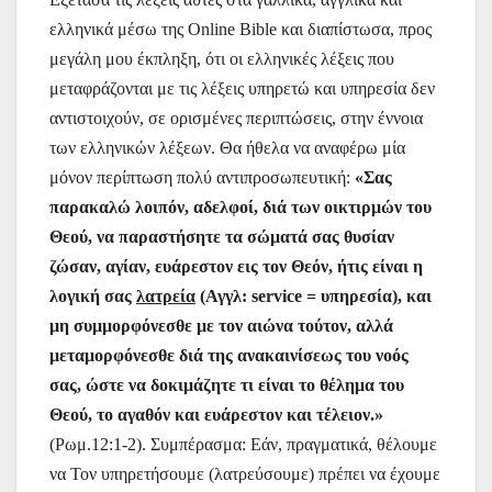
ελληνικά μέσω της Online Bible και διαπίστωσα, προς
μεγάλη μου έκπληξη, ότι οι ελληνικές λέξεις που
μεταφράζονται με τις λέξεις υπηρετώ και υπηρεσία δεν
αντιστοιχούν, σε ορισμένες περιπτώσεις, στην έννοια
των ελληνικών λέξεων. Θα ήθελα να αναφέρω μία
μόνον περίπτωση πολύ αντιπροσωπευτική:
«
Σας
παρακαλώ λοιπόν, αδελφοί, διά των οικτιρμών του
Θεού, να παραστήσητε τα σώματά σας θυσίαν
ζώσαν, αγίαν, ευάρεστον εις τον Θεόν, ήτις είναι η
λογική σας
λατρεία
(Αγγλ: service = υπηρεσία), και
μη συμμορφόνεσθε με τον αιώνα τούτον, αλλά
μεταμορφόνεσθε διά της ανακαινίσεως του νοός
σας, ώστε να δοκιμάζητε τι είναι το θέλημα του
Θεού, το αγαθόν και ευάρεστον και τέλειον.»
(Ρωμ.12:1-2). Συμπέρασμα: Εάν, πραγματικά, θέλουμε
να Τον υπηρετήσουμε (λατρεύσουμε) πρέπει να έχουμε