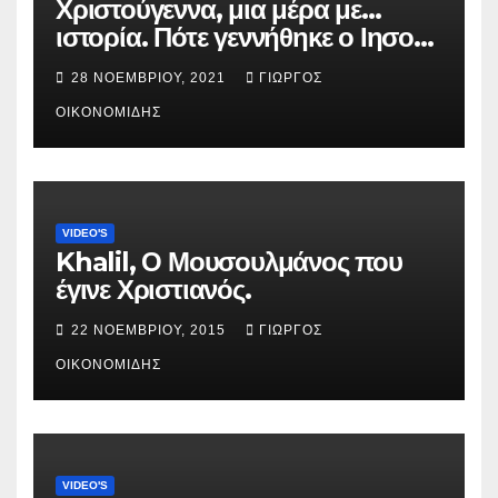
Χριστούγεννα, μια μέρα με…
ιστορία. Πότε γεννήθηκε ο Ιησούς
Χριστός; (Βίντεο).
28 ΝΟΕΜΒΡΊΟΥ, 2021
ΓΙΏΡΓΟΣ
ΟΙΚΟΝΟΜΊΔΗΣ
VIDEO'S
Khalil, Ο Μουσουλμάνος που
έγινε Χριστιανός.
22 ΝΟΕΜΒΡΊΟΥ, 2015
ΓΙΏΡΓΟΣ
ΟΙΚΟΝΟΜΊΔΗΣ
VIDEO'S