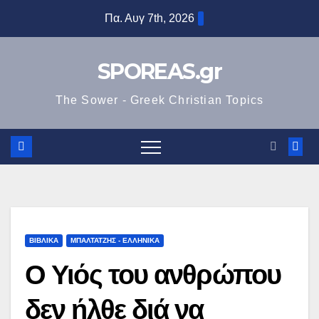
Μετάβαση
Πα. Αυγ 7th, 2026
στο
περιεχόμενο
SPOREAS.gr
The Sower - Greek Christian Topics
ΒΙΒΛΙΚΑ
ΜΠΑΛΤΑΤΖΗΣ - ΕΛΛΗΝΙΚΑ
Ο Υιός του ανθρώπου
δεν ήλθε διά να