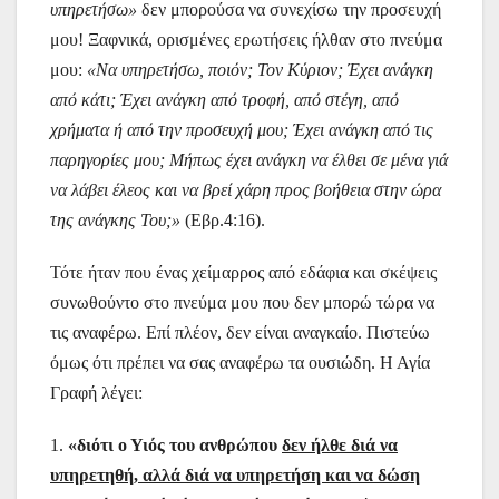
υπηρετήσω»
δεν μπορούσα να συνεχίσω την προσευχή
μου! Ξαφνικά, ορισμένες ερωτήσεις ήλθαν στο πνεύμα
μου:
«Να υπηρετήσω, ποιόν; Τον Κύριον; Έχει ανάγκη
από κάτι; Έχει ανάγκη από τροφή, από στέγη, από
χρήματα ή από την προσευχή μου; Έχει ανάγκη από τις
παρηγορίες μου; Μήπως έχει ανάγκη να έλθει σε μένα γιά
να λάβει έλεος και να βρεί χάρη προς βοήθεια στην ώρα
της ανάγκης Του;»
(Εβρ.4:16).
Τότε ήταν που ένας χείμαρρος από εδάφια και σκέψεις
συνωθούντο στο πνεύμα μου που δεν μπορώ τώρα να
τις αναφέρω. Επί πλέον, δεν είναι αναγκαίο. Πιστεύω
όμως ότι πρέπει να σας αναφέρω τα ουσιώδη. Η Αγία
Γραφή λέγει:
1.
«διότι ο Υιός του ανθρώπου
δεν ήλθε διά να
υπηρετηθή, αλλά διά να υπηρετήση και να δώση