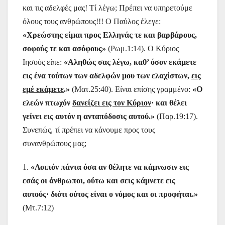
και τις αδελφές μας! Τί λέγω; Πρέπει να υπηρετούμε
όλους τους ανθρώπους!!! Ο Παύλος έλεγε:
«Χρεώστης είμαι προς Ελληνάς τε και βαρβάρους,
σοφούς τε και ασόφους»
(Ρωμ.1:14). Ο Κύριος
Ιησούς είπε:
«Αληθώς σας λέγω, καθ’ όσον εκάμετε
εις ένα τούτων των αδελφών μου των ελαχίστων,
εις
εμέ εκάμετε
.»
(Ματ.25:40). Είναι επίσης γραμμένο:
«Ο
ελεών πτωχόν
δανείζει εις τον Κύριον
· και θέλει
γείνει εις αυτόν η ανταπόδοσις αυτού.»
(Παρ.19:17).
Συνεπώς, τί πρέπει να κάνουμε προς τους
συνανθρώπους μας;
1.
«Λοιπόν πάντα όσα αν θέλητε να κάμνωσιν εις
εσάς οι άνθρωποι, ούτω και σεις κάμνετε εις
αυτούς· διότι ούτος είναι ο νόμος και οι προφήται.»
(Μτ.7:12)