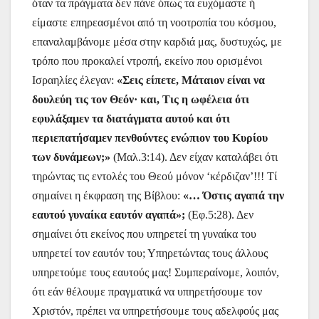
όταν τα πράγματα δεν πάνε όπως τα ευχόμαστε ή
είμαστε επηρεασμένοι από τη νοοτροπία του κόσμου,
επαναλαμβάνομε μέσα στην καρδιά μας, δυστυχώς, με
τρόπο που προκαλεί ντροπή, εκείνο που ορισμένοι
Ισραηλίες έλεγαν:
«Σεις είπετε, Μάταιον είναι να
δουλεύη τις τον Θεόν· και, Τις η ωφέλεια ότι
εφυλάξαμεν τα διατάγματα αυτού και ότι
περιεπατήσαμεν πενθούντες ενώπιον του Κυρίου
των δυνάμεων;»
(Μαλ.3:14). Δεν είχαν καταλάβει ότι
τηρώντας τις εντολές του Θεού μόνον ‘κέρδιζαν’!!! Τί
σημαίνει η έκφραση της Βίβλου:
«… Όστις αγαπά την
εαυτού γυναίκα εαυτόν αγαπά»;
(Εφ.5:28). Δεν
σημαίνει ότι εκείνος που υπηρετεί τη γυναίκα του
υπηρετεί τον εαυτόν του; Υπηρετώντας τους άλλους
υπηρετούμε τους εαυτούς μας! Συμπεραίνομε, λοιπόν,
ότι εάν θέλουμε πραγματικά να υπηρετήσουμε τον
Χριστόν, πρέπει να υπηρετήσουμε τους αδελφούς μας