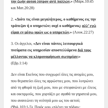
την ζωήν αυτού λύτρον αντί πολλών
.»
(Μάρκ.10:45
και Ματ.20:28)
2.
«Διότι τις είναι μεγαλήτερος, ο καθήμενος εις την
τράπεζαν ή ο υπηρετών; ουχί ο καθήμενος;
αλλ’ εγώ
είμαι εν μέσω υμών ως ο υπηρετών
.»
(Λουκ.22:27)
3.
Οι άγγελοι,
«Δεν είναι πάντες λειτουργικά
πνεύματα εις υπηρεσίαν αποστελλόμενα
διά τους
μέλλοντας να κληρονομήσωσι σωτηρίαν
;»
(Εβρ.1:14)
Δεν είναι Εκείνος που συγχωρεί όλες τις ανομίες μου,
που θεραπεύει όλες τις αρρώστιες μου, που λυτρώνει
από τη φθορά τη ζωή μου, που με στεφανώνει με έλεος
και οικτιρμούς, που χορτάζει με αγαθά τα γηρατειά μου,
που ανανεώνει τη νεότητά μου ως του αετού;
(Ψαλ.103:1-5). Ποιός μου «πλένει τα πόδια»;