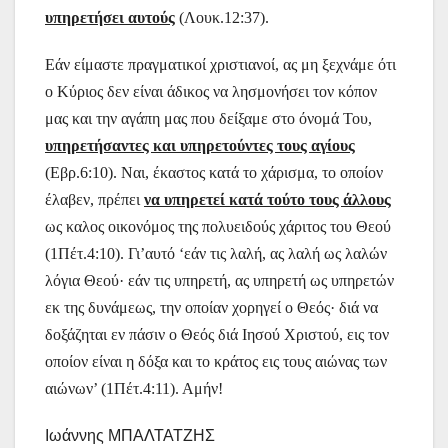
υπηρετήσει αυτούς
(Λουκ.12:37).
Εάν είμαστε πραγματικοί χριστιανοί, ας μη ξεχνάμε ότι
ο Κύριος δεν είναι άδικος να λησμονήσει τον κόπον
μας και την αγάπη μας που δείξαμε στο όνομά Του,
υπηρετήσαντες και υπηρετούντες τους αγίους
(Εβρ.6:10). Ναι, έκαστος κατά το χάρισμα, το οποίον
έλαβεν, πρέπει
να υπηρετεί κατά τούτο τους άλλους
ως καλος οικονόμος της πολυειδούς χάριτος του Θεού
(1Πέτ.4:10). Γι’αυτό ‘εάν τις λαλή, ας λαλή ως λαλών
λόγια Θεού· εάν τις υπηρετή, ας υπηρετή ως υπηρετών
εκ της δυνάμεως, την οποίαν χορηγεί ο Θεός· διά να
δοξάζηται εν πάσιν ο Θεός διά Ιησού Χριστού, εις τον
οποίον είναι η δόξα και το κράτος εις τους αιώνας των
αιώνων’ (1Πέτ.4:11). Αμήν!
Ιωάννης ΜΠΑΛΤΑΤΖΗΣ