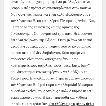
είναι πάντοτε με χάρη, ‘ηρτημένοι με άλας’, ώστε να
ξεύρουν πώς πρέπει να ανταποκρίνονται στον καθένα.
Ναι, συνεπώς, πρέπει να είναι καλά εξοπλισμένοι με
τον λόγον του Θεού καί πλήρεις Πνεύματος Αγίου. Ναι,
με τα όπλα της επιθέσεως και της αμύνης της
δικαιοσύνης… Οι πραγματικοί χριστιανοί θεωρούνται
ότι είναι άνθρωποι της Βίβλου. Όταν βλέπω ότι τα πιό
μικρά πνευματικά μου μηνύματα που στέλνονται από
καιρού σε καιρό δεν διαβάζονται, διότι ορισμένοι
αποδέκτες είναι τόσον απασχολημένοι με τις
καθημερινές τους ασχολίες, τόσο “busy, busy, busy”,
που διερωτώμαι εάν καταφέρνουν να διαβάζουν τη
Γραφή τους. Επαναλαμβάνω, διερωτώμαι εάν ανοίγουν
τον λόγον του Θού μιά φορά την εβδομάδα! Μακάριοι
οι δούλοι εκείνοι, τους οποίους ελθών ο κύριος θέλει
ευρεί αγρυπνούντας. Θέλει περιζωσθή και καθίσει
αυτούς εις την τράπεζαν,
και ελθών εις το μέσον θέλει