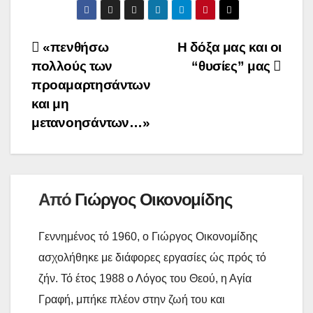
l
n
p
ο
t
y
ι
Πλοήγηση
«πενθήσω
Η δόξα μας και οι
L
ρ
πολλούς των
“θυσίες” μας
i
α
άρθρων
προαμαρτησάντων
n
σ
και μη
k
τ
μετανοησάντων…»
ε
ί
τ
Από
Γιώργος Οικονομίδης
ε
Γεννημένος τό 1960, ο Γιώργος Οικονομίδης
ασχολήθηκε με διάφορες εργασίες ώς πρός τό
ζήν. Τό έτος 1988 ο Λόγος του Θεού, η Αγία
Γραφή, μπήκε πλέον στην ζωή του και