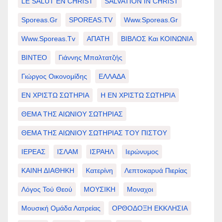
LE SALUT EN CHRIST
SALVATION IN CHRIST
Sporeas.gr
SPOREAS.TV
Www.sporeas.gr
Www.sporeas.tv
ΑΠΑΤΗ
ΒΙΒΛΟΣ Και ΚΟΙΝΩΝΙΑ
ΒΙΝΤΕΟ
Γιάννης Μπαλτατζής
Γιώργος Οικονομίδης
ΕΛΛΑΔΑ
ΕΝ ΧΡΙΣΤΩ ΣΩΤΗΡΙΑ
Η ΕΝ ΧΡΙΣΤΩ ΣΩΤΗΡΙΑ
ΘΕΜΑ ΤΗΣ ΑΙΩΝΙΟΥ ΣΩΤΗΡΙΑΣ
ΘΕΜΑ ΤΗΣ ΑΙΩΝΙΟΥ ΣΩΤΗΡΙΑΣ ΤΟΥ ΠΙΣΤΟΥ
ΙΕΡΕΑΣ
ΙΣΛΑΜ
ΙΣΡΑΗΛ
Ιερώνυμος
ΚΑΙΝΗ ΔΙΑΘΗΚΗ
Κατερίνη
Λεπτοκαρυά Πιερίας
Λόγος Τού Θεού
ΜΟΥΣΙΚΗ
Μοναχοι
Μουσική Ομάδα Λατρείας
ΟΡΘΟΔΟΞΗ ΕΚΚΛΗΣΙΑ