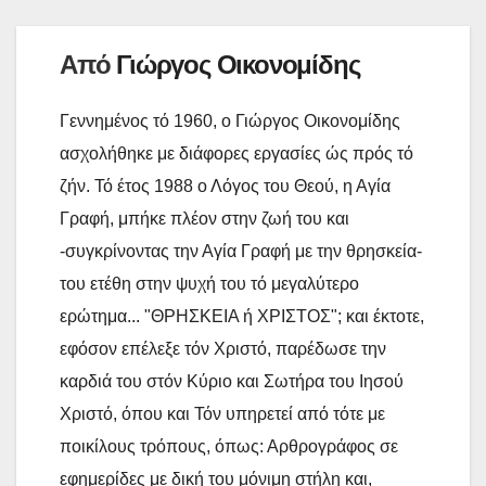
τ
ε
Από
Γιώργος Οικονομίδης
Γεννημένος τό 1960, ο Γιώργος Οικονομίδης
ασχολήθηκε με διάφορες εργασίες ώς πρός τό
ζήν. Τό έτος 1988 ο Λόγος του Θεού, η Αγία
Γραφή, μπήκε πλέον στην ζωή του και
-συγκρίνοντας την Αγία Γραφή με την θρησκεία-
του ετέθη στην ψυχή του τό μεγαλύτερο
ερώτημα... "ΘΡΗΣΚΕΙΑ ή ΧΡΙΣΤΟΣ"; και έκτοτε,
εφόσον επέλεξε τόν Χριστό, παρέδωσε την
καρδιά του στόν Κύριο και Σωτήρα του Ιησού
Χριστό, όπου και Τόν υπηρετεί από τότε με
ποικίλους τρόπους, όπως: Αρθρογράφος σε
εφημερίδες με δική του μόνιμη στήλη και,