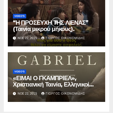
VIDEO'S
“Η ΠΡΟΣΕΥΧΗ ΤΗΣ ΛΙΕΝΑΣ”
(Ταινία μικρού μήκους).
ΝΟΈ 22, 2015
ΓΙΏΡΓΟΣ ΟΙΚΟΝΟΜΊΔΗΣ
VIDEO'S
«ΕΙΜΑΙ Ο ΓΚΑΜΠΡΙΕΛ»,
Χριστιανική Ταινία, Ελληνικοί
υπότιτλοι.
ΝΟΈ 22, 2015
ΓΙΏΡΓΟΣ ΟΙΚΟΝΟΜΊΔΗΣ