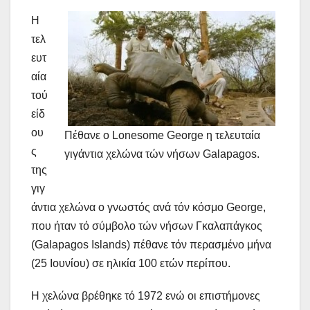
Η
τελ
ευτ
αία
τού
είδ
ου
Πέθανε ο Lonesome George η τελευταία
ς
γιγάντια χελώνα τών νήσων Galapagos.
της
γιγ
άντια χελώνα ο γνωστός ανά τόν κόσμο George,
που ήταν τό σύμβολο τών νήσων Γκαλαπάγκος
(Galapagos Islands) πέθανε τόν περασμένο μήνα
(25 Ιουνίου) σε ηλικία 100 ετών περίπου.
Η χελώνα βρέθηκε τό 1972 ενώ οι επιστήμονες