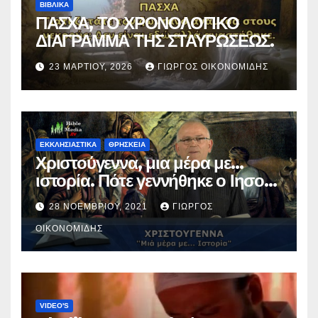
ΒΙΒΛΙΚΑ
ΠΑΣΧΑ, ΤΟ ΧΡΟΝΟΛΟΓΙΚΟ
ΔΙΑΓΡΑΜΜΑ ΤΗΣ ΣΤΑΥΡΩΣΕΩΣ.
23 ΜΑΡΤΊΟΥ, 2026
ΓΙΏΡΓΟΣ ΟΙΚΟΝΟΜΊΔΗΣ
ΕΚΚΛΗΣΙΑΣΤΙΚΑ
ΘΡΗΣΚΕΙΑ
Χριστούγεννα, μια μέρα με…
ιστορία. Πότε γεννήθηκε ο Ιησούς
Χριστός; (Βίντεο).
28 ΝΟΕΜΒΡΊΟΥ, 2021
ΓΙΏΡΓΟΣ
ΟΙΚΟΝΟΜΊΔΗΣ
VIDEO'S