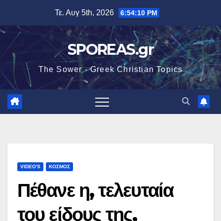
Μετάβαση
Τε. Αυγ 5th, 2026
6:54:11 PM
στο
περιεχόμενο
SPOREAS.gr
The Sower - Greek Christian Topics
VIDEO'S
ΚΟΣΜΟΣ
Πέθανε η, τελευταία
του είδους της,