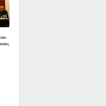
εύει
κείες