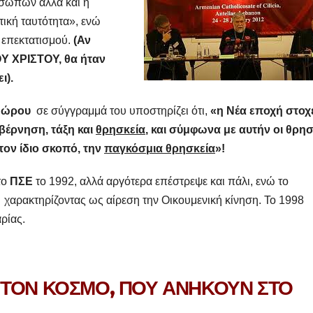
οσώπων αλλά και η
ική ταυτότητα», ενώ
 επεκτατισμού.
(Αν
ΟΥ ΧΡΙΣΤΟΥ, θα ήταν
ι).
δώρου
σε σύγγραμμά του υποστηρίζει ότι,
«η Νέα εποχή στοχ
βέρνηση, τάξη και
θρησκεία
, και σύμφωνα με αυτήν οι θρησ
ον ίδιο σκοπό, την
παγκόσμια θρησκεία
»!
το
ΠΣΕ
το 1992, αλλά αργότερα επέστρεψε και πάλι, ενώ το
χαρακτηρίζοντας ως αίρεση την Οικουμενική κίνηση. Το 1998
ρίας.
ΤΟΝ ΚΟΣΜΟ, ΠΟΥ ΑΝΗΚΟΥΝ ΣΤΟ