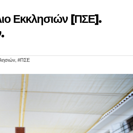
ιο Εκκλησιών [ΠΣΕ].
.
κλησιών
,
#ΠΣΕ