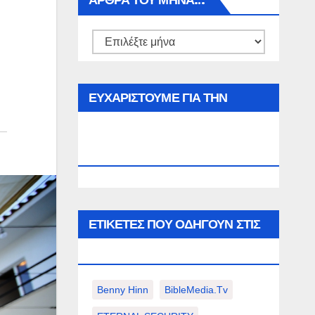
ΑΡΘΡΑ ΤΟΥ ΜΉΝΑ…
Αρθρα
του
μήνα…
ΕΥΧΑΡΙΣΤΟΥΜΕ ΓΙΑ ΤΗΝ
ΕΠΙΣΚΕΨΗ ΣΑΣ ΣΤΟΝ
WWW.SPOREAS.GR
ΕΤΙΚΈΤΕΣ ΠΟΥ ΟΔΗΓΟΎΝ ΣΤΙΣ
ΠΑΡΑΚΆΤΩ ΕΠΙΛΟΓΈΣ ΣΑΣ.
Benny Hinn
BibleMedia.tv