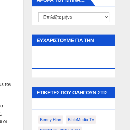
ΑΡΘΡΑ ΤΟΥ ΜΉΝΑ…
Αρθρα
του
μήνα…
ΕΥΧΑΡΙΣΤΟΥΜΕ ΓΙΑ ΤΗΝ
ΕΠΙΣΚΕΨΗ ΣΑΣ ΣΤΟΝ
WWW.SPOREAS.GR
με τον
ΕΤΙΚΈΤΕΣ ΠΟΥ ΟΔΗΓΟΎΝ ΣΤΙΣ
ΠΑΡΑΚΆΤΩ ΕΠΙΛΟΓΈΣ ΣΑΣ.
να
,
Benny Hinn
BibleMedia.tv
ι οι