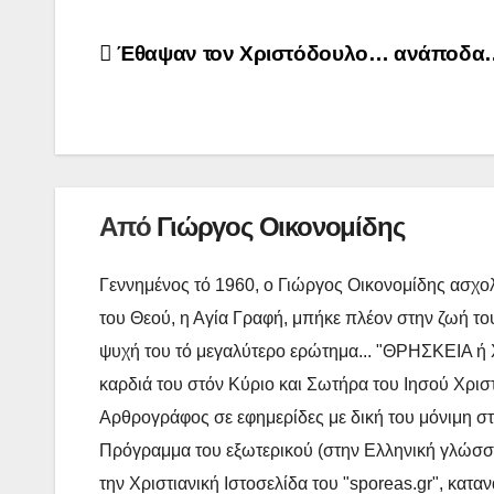
e
t
e
Πλοήγηση
Έθαψαν τον Χριστόδουλο… ανάποδα…
b
t
άρθρων
o
e
o
r
k
Από
Γιώργος Οικονομίδης
Γεννημένος τό 1960, ο Γιώργος Οικονομίδης ασχολ
του Θεού, η Αγία Γραφή, μπήκε πλέον στην ζωή του
ψυχή του τό μεγαλύτερο ερώτημα... "ΘΡΗΣΚΕΙΑ ή Χ
καρδιά του στόν Κύριο και Σωτήρα του Ιησού Χρισ
Αρθρογράφος σε εφημερίδες με δική του μόνιμη στή
Πρόγραμμα του εξωτερικού (στην Ελληνική γλώσσα),
την Χριστιανική Ιστοσελίδα του "sporeas.gr", κατα