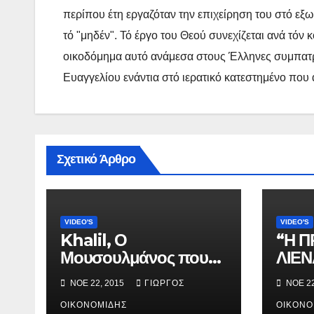
περίπου έτη εργαζόταν την επιχείρηση του στό εξω
τό "μηδέν". Τό έργο του Θεού συνεχίζεται ανά τόν
οικοδόμημα αυτό ανάμεσα στους Έλληνες συμπατρι
Ευαγγελίου ενάντια στό ιερατικό κατεστημένο που
Σχετικό Άρθρο
VIDEO'S
VIDEO'S
Khalil, Ο
“Η Π
Μουσουλμάνος που
ΛΙΕΝ
έγινε Χριστιανός.
μικρ
ΝΟΈ 22, 2015
ΓΙΏΡΓΟΣ
ΝΟΈ 22
ΟΙΚΟΝΟΜΊΔΗΣ
ΟΙΚΟΝΟ