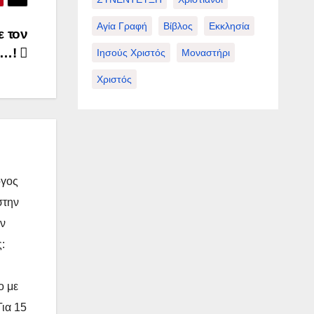
Αγία Γραφή
Βίβλος
Εκκλησία
ε τον
ο…!
Ιησούς Χριστός
Μοναστήρι
Χριστός
όγος
στην
ην
:
ο με
Για 15