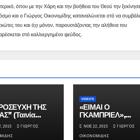
τερικό, όπου με την Χάρη και την βοήθεια του Θεού την ξεκίνησ
 κόσμο και ο Γιώργος Οικονομίδης καταναλώνεται στό να συμβάλ
ώτες του και όχι μόνον, παρουσιάζοντας την αλήθεια του
 αρέσκεται στό καλλιεργημένο ψεύδος.
VIDEO'S
ΡΟΣΕΥΧΗ ΤΗΣ
«ΕΙΜΑΙ Ο
ΑΣ” (Ταινία
ΓΚΑΜΠΡΙΕΛ»,
ού μήκους).
Χριστιανική Ταινία
, 2015
ΓΙΏΡΓΟΣ
ΝΟΈ 22, 2015
ΓΙΏΡΓΟΣ
Ελληνικοί υπότιτλο
ΜΊΔΗΣ
ΟΙΚΟΝΟΜΊΔΗΣ