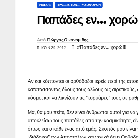
y
ι
VIDEO'S
ΠΡΑΞΕΙΣ ΤΩΝ... ΡΑΣΟΦΟΡΩΝ
L
ρ
Παπάδες εν… χορώ!
i
α
n
σ
Από
Γιώργος Οικονομίδης
k
τ
#Παπάδες εν... χορώ!!!
ΙΟΎΝ 29, 2012
ε
ί
τ
Αν και κόπτονται οι ορθόδοξοι ιερείς περί της απο
ε
κατατάσσοντας όλους τους άλλους ως αιρετικούς, 
κόσμο, και να λικνίζουν τις “κορμάρες” τους σε ρυ
Μα, θα μου πείτε, δεν είναι άνθρωποι αυτοί για να 
αποκλείσω τους παπάδες από την κοσμικότητα, είνα
όπως και ο κάθε ένας από εμάς. Σκοπός μου είναι
“διάδοχοι” των Αποστόλων και γενικά ότι η Ορθοδο