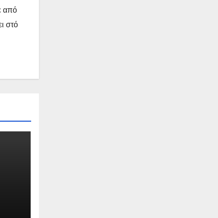
ε από
ει στό
,
ι.