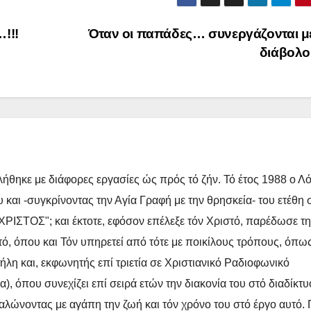
i
n
y
ρ
!!!
Όταν οι παπάδες… συνεργάζονται μ
l
t
L
α
διάβολ
i
σ
n
τ
k
ε
ί
τ
ε
ήθηκε με διάφορες εργασίες ώς πρός τό ζήν. Τό έτος 1988 ο Λ
 και -συγκρίνοντας την Αγία Γραφή με την θρησκεία- του ετέθη 
ΡΙΣΤΟΣ"; και έκτοτε, εφόσον επέλεξε τόν Χριστό, παρέδωσε τ
τό, όπου και Τόν υπηρετεί από τότε με ποικίλους τρόπους, όπως
λη και, εκφωνητής επί τριετία σε Χριστιανικό Ραδιοφωνικό
 όπου συνεχίζει επί σειρά ετών την διακονία του στό διαδίκτυ
ναλώνοντας με αγάπη την ζωή και τόν χρόνο του στό έργο αυτό. 