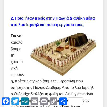
2.
Ποιοι ήταν ιερείς στην Παλαιά Διαθήκη μέσα
στο λαό Ισραήλ και ποια η εργασία τους;
Για
να
καταλά
βουμε
τη
χριστια
νική
ιεροσύν
η, πρέπει να γνωρίζουμε την ιεροσύνη που
υπήρχε στην Παλαιά Διαθήκη. Από το λαό Ισραήλ
ο Θεός είχε διαλέξει τη φυλή του Λευΐ, για να είναι
F
T
M
E
P
C
Μ
αφιερωμένη σ’ Αυτόν, η οποία να κάνει όλες τις
a
w
e
m
r
o
ο
ιερές εργασίες στη λεγόμενη
«Σκηνή του
c
i
W
a
i
p
ι