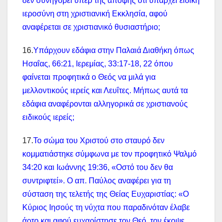
δεν συνηγορεί υπέρ της άποψης ότι υπάρχει ειδική
ιεροσύνη στη χριστιανική Εκκλησία, αφού
αναφέρεται σε χριστιανικό θυσιαστήριο;
16.
Υπάρχουν εδάφια στην Παλαιά Διαθήκη όπως
Ησαΐας, 66:21, Ιερεμίας, 33:17-18, 22 όπου
φαίνεται προφητικά ο Θεός να μιλά για
μελλοντικούς ιερείς και Λευΐτες. Μήπως αυτά τα
εδάφια αναφέρονται αλληγορικά σε χριστιανούς
ειδικούς ιερείς;
17.
Το σώμα του Χριστού στο σταυρό δεν
κομματιάστηκε σύμφωνα με τον προφητικό Ψαλμό
34:20 και Ιωάννης 19:36, «Οστό του δεν θα
συντριφτεί». Ο απ. Παύλος αναφέρει για τη
σύσταση της τελετής της Θείας Ευχαριστίας: «Ο
Κύριος Ιησούς τη νύχτα που παραδινόταν έλαβε
άρτο και αφού ευχαρίστησε τον Θεό, τον έκοψε