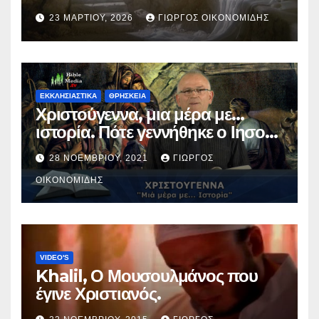
23 ΜΑΡΤΊΟΥ, 2026
ΓΙΏΡΓΟΣ ΟΙΚΟΝΟΜΊΔΗΣ
ΕΚΚΛΗΣΙΑΣΤΙΚΑ
ΘΡΗΣΚΕΙΑ
Χριστούγεννα, μια μέρα με…
ιστορία. Πότε γεννήθηκε ο Ιησούς
Χριστός; (Βίντεο).
28 ΝΟΕΜΒΡΊΟΥ, 2021
ΓΙΏΡΓΟΣ
ΟΙΚΟΝΟΜΊΔΗΣ
VIDEO'S
Khalil, Ο Μουσουλμάνος που
έγινε Χριστιανός.