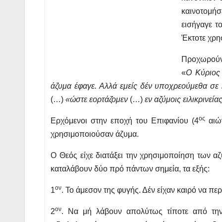
καινοτομήσ
εισήγαγε τ
Έκτοτε χρη
Προχωρούντ
«
Ο Κύριος 
άζυμα έφαγε. Αλλά εμείς δέν υποχρεούμεθα σε
(…)
«ώστε εορτάζομεν
(…)
εν αζύμοις ειλικρινεία
ος
Ερχόμενοι στην εποχή του Επιφανίου (4
αιών
χρησιμοποιούσαν άζυμα.
Ο Θεός είχε διατάξει την χρησιμοποίηση των α
καταλάβουν δύο πρό πάντων σημεία, τα εξής:
ον
1
. Το άμεσον της φυγής. Δέν είχαν καιρό να π
ον
2
. Να μή λάβουν απολύτως τίποτε από την