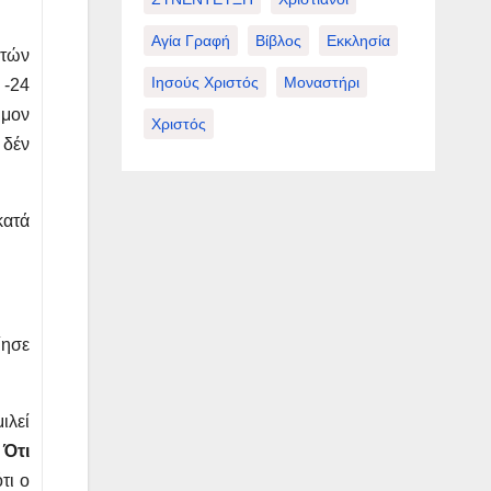
Αγία Γραφή
Βίβλος
Εκκλησία
υτών
Ιησούς Χριστός
Μοναστήρι
 -24
υμον
Χριστός
 δέν
κατά
ίησε
ιλεί
 Ότι
τι ο