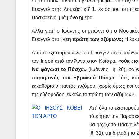
συμπίπτουν πάντοτε τήν ίδια ημέρα – εορτάζονται
Ευαγγελιστής Λουκάς: κβ’ 1, εκτός του ότι η 
Πάσχα είναι μιά μόνο ημέρα.
Αλλά γιατί ο Ιωάννης σημειώνει ότι ο Μυστικ
Ευαγγελισταί,
«τη πρώτη των αζύμων»;
Η έρευ
Από τα εξιστορούμενα του Ευαγγελιστού Ιωάννου,
τον Ιησού από τον Άννα στον Καϊάφα,
«ούκ εισ
ίνα φάγωσι το Πάσχα»
(Ιωάννης: ιη’ 28), φαίν
παραμονής του Εβραϊκού Πάσχα.
Τότε, κα
εκκαθάρισιν παντός ενζύμου, χωρίς όμως και να
της εβδομάδος, εκκαλείτο πρώτη των αζύμων».
Απ’ όλα τα εξιστορού
τότε ήταν την Παρασκε
θα ήρχιζε το Πάσχα λέ
ιθ’ 31), ότι δηλαδή το