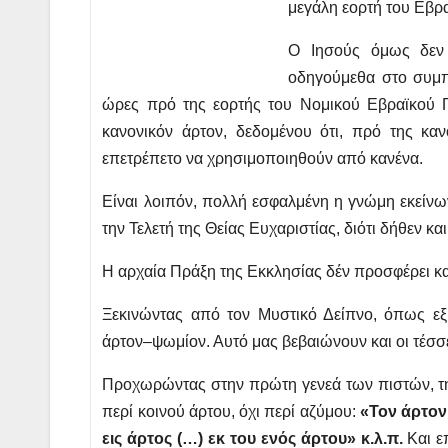
μεγάλη εορτή του Εβρ
Ο Ιησούς όμως δεν 
οδηγούμεθα στο συμπ
ώρες πρό της εορτής του Νομικού Εβραϊκού Π
κανονικόν άρτον, δεδομένου ότι, πρό της κα
επετρέπετο να χρησιμοποιηθούν από κανένα.
Είναι λοιπόν, πολλή εσφαλμένη η γνώμη εκείνων
την Τελετή της Θείας Ευχαριστίας, διότι δήθεν κα
Η αρχαία Πράξη της Εκκλησίας δέν προσφέρει 
Ξεκινώντας από τον Μυστικό Δείπνο, όπως εξ
άρτον–ψωμίον. Αυτό μας βεβαιώνουν και οι τέσσε
Προχωρώντας στην πρώτη γενεά των πιστών, τη
περί κοινού άρτου, όχι περί αζύμου:
«Τον άρτον
εις άρτος (…) εκ του ενός άρτου» κ.λ.π.
Και ε