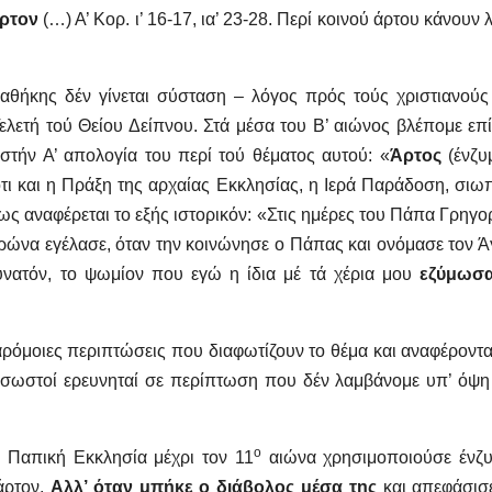
ρτον
(…) Α’ Κορ. ι’ 16-17, ια’ 23-28. Περί κοινού άρτου κάνουν 
αθήκης δέν γίνεται σύσταση – λόγος πρός τούς χριστιανούς
ελετή τού Θείου Δείπνου. Στά μέσα του Β’ αιώνος βλέπομε επ
 στήν Α’ απολογία του περί τού θέματος αυτού: «
Άρτος
(ένζυ
τι και η Πράξη της αρχαίας Εκκλησίας, η Ιερά Παράδοση, σιω
ως αναφέρεται το εξής ιστορικόν: «Στις ημέρες του Πάπα Γρηγο
ρώνα εγέλασε, όταν την κοινώνησε ο Πάπας και ονόμασε τον Ά
υνατόν, το ψωμίον που εγώ η ίδια μέ τά χέρια μου
εζύμωσ
όμοιες περιπτώσεις που διαφωτίζουν το θέμα και αναφέροντα
α σωστοί ερευνηταί σε περίπτωση που δέν λαμβάνομε υπ’ όψη
ο
 Παπική Εκκλησία μέχρι τον 11
αιώνα χρησιμοποιούσε ένζ
άρτον.
Αλλ’ όταν μπήκε ο διάβολος μέσα της
και απεφάσισ