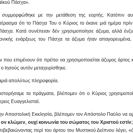
αϊκού Πάσχα».
συμμορφώθηκε με την μετάθεση της εορτής. Κατόπιν α
έρασμα ότι το Πάσχα Του ο Κύριος το έκανε μιά ημέρα πρίν
άσχα. Κατά συνέπειαν δέν χρησιμοποίησε άζυμα, αλλά ένζ
νονικής ενάρξεως του Πάσχα τα άζυμα ήταν απαγορευμένα,
 που επιμένουν ότι πρέπει να χρησιμοποιείται άζυμος άρτος 
ι ο Ιησούς αυτόν μεταχειρίσθηκε.
καμιά απολύτως πληροφορία.
ιστορήσαμε τα πράγματα, βλέπομεν ότι ο Κύριος χρησιμοπο
ρεις Ευαγγελισταί.
ν Αποστολική Εκκλησία, βλέπομεν τον Απόστολο Παύλο να ομ
 ον κλώμεν, ουχί κοινωνία του σώματος του Χριστού εστίν;
πιβεβαιώνοντας περί του άρτου του Μυστικού Δείπνου λέγει, «ό