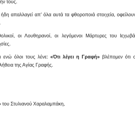
ήν τους.
υν ήδη απαλλαγεί απ’ όλα αυτά τα φθοροποιά στοιχεία, οφείλου
.
λικοί, οι Λουθηρανοί, οι λεγόμενοι Μάρτυρες του Ιεχωβά
σίες.
ι ενώ όλοι τους λένε:
«Ότι λέγει η Γραφή»
βλέπομεν ότι 
ήθεια της Αγίας Γραφής.
»
του Στυλιανού Χαραλαμπάκη,