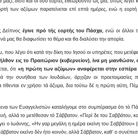
 μαζί, διότι και οι δύο εορτές εθεωρούντο ως μία, όπως λέγει κ
εορτή των αζύμων παρατείνεται επί επτά ημέρες, ενώ η εορτή
ός Δείπνος
έγινε πρό τής εορτής του Πάσχα,
ενώ οι άλλοι τ
νά μας θα διαφωτίσει το θέμα και θα διαλύσει την απορία.
 που λέγει ότι κατά την δίκη του Ιησού οι υπηρέτες που μετέφ
ήλθον εις το Πραιτώριον (κυβερνείον), ίνα μη μιανθώσιν, 
εται, ότι
«η πρώτη των αζύμων» αναφέρεται στην εσπέρα
τά την συνήθεια των Ιουδαίων, άρχιζαν οι προετοιμασίες 
 τίθενται εν χρήσει τά άζυμα, δια τούτω δέ η πρώτη αύτη, Πέ
μενα των Ευαγγελιστών καταλήγομε στο συμπέρασμα ότι τό Π
υή, αλλά το μετέθεσαν τό Σάββατον. «Περί δε του Σαββάτου, κα
γει ο Ιωάννης, «Ην γαρ μεγάλη η ημέρα εκείνη του Σαββάτου» (
 Σάββατον εκείνο δέν ήτο κοινόν, αλλά Σάββατον, καθ’ ο συνέπεσ