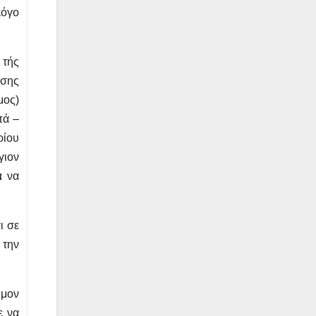
λόγο
 τής
ίσης
μος)
πά –
ρίου
γιον
α
να
ι σε
 την
υμον
ε να