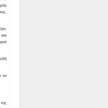
ησία
ιος.
γει:
 και
ομαι
ειδή
ι να
 της