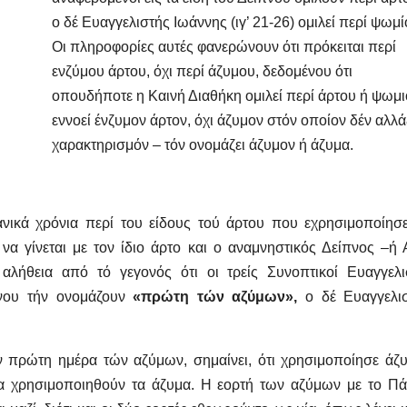
ο δέ Ευαγγελιστής Ιωάννης (ιγ’ 21-26) ομιλεί περί ψωμί
Οι πληροφορίες αυτές φανερώνουν ότι πρόκειται περί
ενζύμου άρτου, όχι περί άζυμου, δεδομένου ότι
οπουδήποτε η Καινή Διαθήκη ομιλεί περί άρτου ή ψωμ
εννοεί ένζυμον άρτον, όχι άζυμον στόν οποίον δέν αλλά
χαρακτηρισμόν – τόν ονομάζει άζυμον ή άζυμα.
ανικά χρόνια περί του είδους τού άρτου που εχρησιμοποίησ
να γίνεται με τον ίδιο άρτο και ο αναμνηστικός Δείπνος –ή 
αλήθεια από τό γεγονός ότι οι τρείς Συνοπτικοί Ευαγγελι
πνου τήν ονομάζουν
«πρώτη τών αζύμων»,
ο δέ Ευαγγελι
ν πρώτη ημέρα τών αζύμων, σημαίνει, ότι χρησιμοποίησε άζ
 να χρησιμοποιηθούν τα άζυμα. Η εορτή των αζύμων με το Π