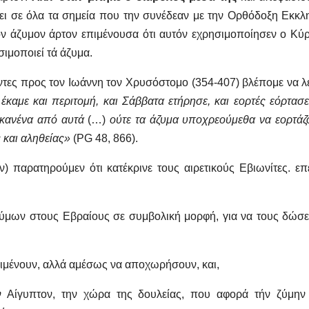
ει σε όλα τα σημεία που την συνέδεαν με την Ορθόδοξη Εκκλ
ον άζυμον άρτον επιμένουσα ότι αυτόν εχρησιμοποίησεν ο Κύρ
σιμοποιεί τά άζυμα.
ες προς τον Ιωάννη τον Χρυσόστομο (354-407) βλέπομε να λέ
έκαμε και περιτομή, και Σάββατα ετήρησε, και εορτές εόρτασε
 κανένα από αυτά
(…)
ούτε τα άζυμα υποχρεούμεθα να εορτάζ
ς και αληθείας»
(PG 48, 866).
) παρατηρούμεν ότι κατέκρινε τους αιρετικούς Εβιωνίτες. επ
ζύμων στους Εβραίους σε συμβολική μορφή, για να τους δώσε
εριμένουν, αλλά αμέσως να αποχωρήσουν, και,
 Αίγυπτον, την χώρα της δουλείας, που αφορά τήν ζύμην