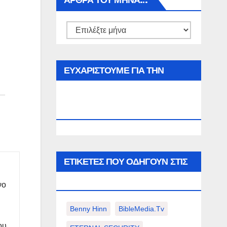
ΑΡΘΡΑ ΤΟΥ ΜΉΝΑ…
Αρθρα
του
μήνα…
ΕΥΧΑΡΙΣΤΟΥΜΕ ΓΙΑ ΤΗΝ
ΕΠΙΣΚΕΨΗ ΣΑΣ ΣΤΟΝ
WWW.SPOREAS.GR
ΕΤΙΚΈΤΕΣ ΠΟΥ ΟΔΗΓΟΎΝ ΣΤΙΣ
ΠΑΡΑΚΆΤΩ ΕΠΙΛΟΓΈΣ ΣΑΣ.
νο
Benny Hinn
BibleMedia.tv
ου,