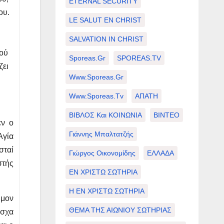
ETERNAL SECURITY
ου.
LE SALUT EN CHRIST
SALVATION IN CHRIST
ιού
Sporeas.gr
SPOREAS.TV
ζει
Www.sporeas.gr
Www.sporeas.tv
ΑΠΑΤΗ
ΒΙΒΛΟΣ Και ΚΟΙΝΩΝΙΑ
ΒΙΝΤΕΟ
εν ο
Γιάννης Μπαλτατζής
Αγία
σταί
Γιώργος Οικονομίδης
ΕΛΛΑΔΑ
στής
ΕΝ ΧΡΙΣΤΩ ΣΩΤΗΡΙΑ
Η ΕΝ ΧΡΙΣΤΩ ΣΩΤΗΡΙΑ
υμον
ΘΕΜΑ ΤΗΣ ΑΙΩΝΙΟΥ ΣΩΤΗΡΙΑΣ
άσχα