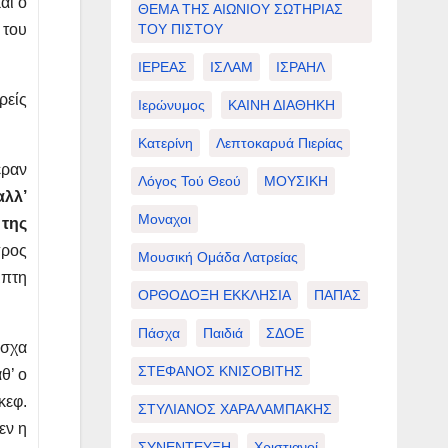
αι ο
ΘΕΜΑ ΤΗΣ ΑΙΩΝΙΟΥ ΣΩΤΗΡΙΑΣ
ΤΟΥ ΠΙΣΤΟΥ
 του
ΙΕΡΕΑΣ
ΙΣΛΑΜ
ΙΣΡΑΗΛ
ρείς
Ιερώνυμος
ΚΑΙΝΗ ΔΙΑΘΗΚΗ
Κατερίνη
Λεπτοκαρυά Πιερίας
εραν
Λόγος Τού Θεού
ΜΟΥΣΙΚΗ
αλλ’
Μοναχοι
 της
προς
Μουσική Ομάδα Λατρείας
μπτη
ΟΡΘΟΔΟΞΗ ΕΚΚΛΗΣΙΑ
ΠΑΠΑΣ
Πάσχα
Παιδιά
ΣΔΟΕ
άσχα
ΣΤΕΦΑΝΟΣ ΚΝΙΣΟΒΙΤΗΣ
θ’ ο
κεφ.
ΣΤΥΛΙΑΝΟΣ ΧΑΡΑΛΑΜΠΑΚΗΣ
εν η
ΣΥΝΕΝΤΕΥΞΗ
Χριστιανοί