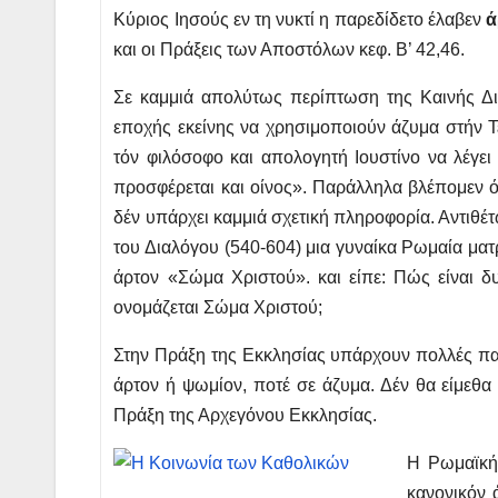
Κύριος Ιησούς εν τη νυκτί η παρεδίδετο έλαβεν
ά
και οι Πράξεις των Αποστόλων κεφ. Β’ 42,46.
Σε καμμιά απολύτως περίπτωση της Καινής Δι
εποχής εκείνης να χρησιμοποιούν άζυμα στήν Τ
τόν φιλόσοφο και απολογητή Ιουστίνο να λέγει
προσφέρεται και οίνος». Παράλληλα βλέπομεν ό
δέν υπάρχει καμμιά σχετική πληροφορία. Αντιθέτ
του Διαλόγου (540-604) μια γυναίκα Ρωμαία ματ
άρτον «Σώμα Χριστού». και είπε: Πώς είναι δ
ονομάζεται Σώμα Χριστού;
Στην Πράξη της Εκκλησίας υπάρχουν πολλές παρ
άρτον ή ψωμίον, ποτέ σε άζυμα. Δέν θα είμεθ
Πράξη της Αρχεγόνου Εκκλησίας.
Η Ρωμαϊκή
κανονικόν 