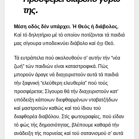
της.
Μέση οδός δέν υπάρχει. Ή Θεός ή διάβολος.
Καί τό δηλητήριο μέ τό οποίον ποτίζονται τά παιδιά
μας σίγουρα υποδεικνύει διάβολο καί όχι Θεό.
Τά ευτράπελα πού ακολουθούν σ’ αυτήν τήν “νέα
ζωή” τών παιδιών είναι καταστροφικά. Πώς
μπορούν άραγε νά διαχειριστούν αυτά τά παιδιά
τήν ξαφνική “ελεύθερη ελευθερία” πού τούς
προσφέρεται; Σίγουρα θά τήν διαχειριστούν κατ’
υπόδειξη κάποιων διεφθαρμένων νταβατζήδων
καί μαστροπών καθώς καί τού ίδιου τού
διαφθορέα διαβόλου. Στίς φωτογραφίες, πού είδαν
τό φώς τής δημοσιότητας, βλέπουμε καθαρά τήν
ανάδειξη τής πορνείας καί τού σατανισμού σ’ αυτά