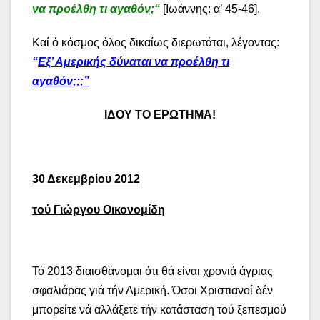
να προέλθη τι αγαθόν;
“
[Ιωάννης: α’ 45-46].
Καί ό κόσμος όλος δικαίως διερωτάται, λέγοντας:
“
Εξ’ Αμερικής δύναται να προέλθη τι
αγαθόν;;;”
ΙΔΟΥ ΤΟ ΕΡΩΤΗΜΑ!
30 Δεκεμβρίου 2012
τού Γιώργου Οικονομίδη
Τό 2013 διαισθάνομαι ότι θά είναι χρονιά άγριας
σφαλιάρας γιά τήν Αμερική. Όσοι Χριστιανοί δέν
μπορείτε νά αλλάξετε τήν κατάσταση τού ξεπεσμού