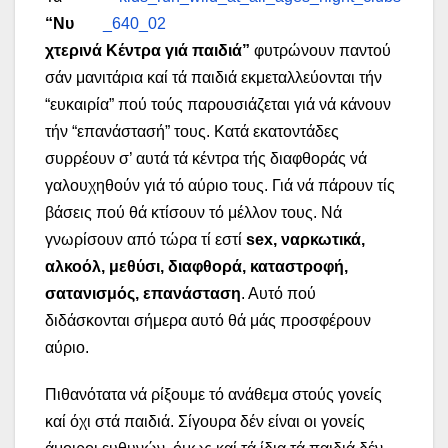
“Νυ
χτερινά Κέντρα γιά παιδιά”
φυτρώνουν παντού
σάν μανιτάρια καί τά παιδιά εκμεταλλεύονται τήν
“ευκαιρία” πού τούς παρουσιάζεται γιά νά κάνουν
τήν “επανάστασή” τους. Κατά εκατοντάδες
συρρέουν σ’ αυτά τά κέντρα τής διαφθοράς νά
γαλουχηθούν γιά τό αύριο τους. Γιά νά πάρουν τίς
βάσεις πού θά κτίσουν τό μέλλον τους. Νά
γνωρίσουν από τώρα τί εστί
sex
, ναρκωτικά,
αλκοόλ, μεθύσι, διαφθορά, καταστροφή,
σατανισμός, επανάσταση
. Αυτό πού
διδάσκονται σήμερα αυτό θά μάς προσφέρουν
αύριο.
Πιθανότατα νά ρίξουμε τό ανάθεμα στούς γονείς
καί όχι στά παιδιά. Σίγουρα δέν είναι οι γονείς