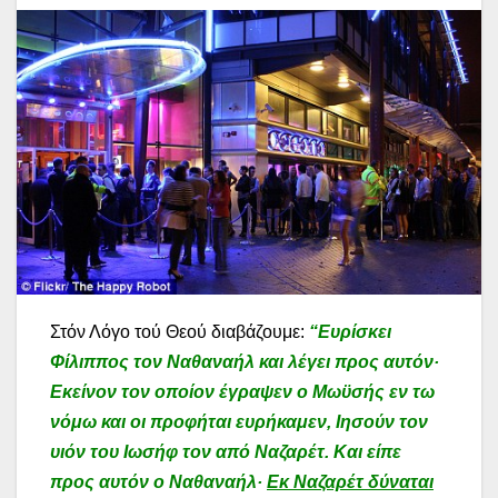
Στόν Λόγο τού Θεού διαβάζουμε:
“Ευρίσκει
Φίλιππος τον Ναθαναήλ και λέγει προς αυτόν·
Εκείνον τον οποίον έγραψεν ο Μωϋσής εν τω
νόμω και οι προφήται ευρήκαμεν, Ιησούν τον
υιόν του Ιωσήφ τον από Ναζαρέτ. Και είπε
προς αυτόν ο Ναθαναήλ·
Εκ Ναζαρέτ δύναται