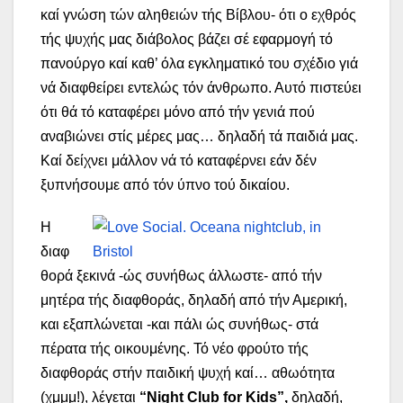
καί γνώση τών αληθειών τής Βίβλου- ότι ο εχθρός
τής ψυχής μας διάβολος βάζει σέ εφαρμογή τό
πανούργο καί καθ’ όλα εγκληματικό του σχέδιο γιά
νά διαφθείρει εντελώς τόν άνθρωπο. Αυτό πιστεύει
ότι θά τό καταφέρει μόνο από τήν γενιά πού
αναβιώνει στίς μέρες μας… δηλαδή τά παιδιά μας.
Καί δείχνει μάλλον νά τό καταφέρνει εάν δέν
ξυπνήσουμε από τόν ύπνο τού δικαίου.
Η
διαφ
θορά ξεκινά -ώς συνήθως άλλωστε- από τήν
μητέρα τής διαφθοράς, δηλαδή από τήν Αμερική,
και εξαπλώνεται -και πάλι ώς συνήθως- στά
πέρατα τής οικουμένης. Τό νέο φρούτο τής
διαφθοράς στήν παιδική ψυχή καί… αθωότητα
(χμμμ!), λέγεται
“Night Club for Kids”,
δηλαδή,