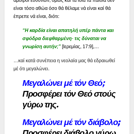
άμοιροι ευθυνών, όμως καί τά ίδια τά παιδιά δέν
είναι τόσο αθώα όσο θά θέλαμε νά είναι καί θά
έπρεπε νά είναι, διότι:
“Η καρδία είναι απατηλή υπέρ πάντα και
σφόδρα διεφθαρμένη· τις δύναται να
γνωρίση αυτήν;”
[Ιερεμίας, 17:9],…
…καί κατά συνέπεια η νεολαία μας θά εδραιωθεί
μέ ότι μεγαλώνει.
Μεγαλώνει μέ τόν Θεό
;
Προσφέρει τόν Θεό στούς
γύρω της.
Μεγαλώνει μέ τόν διάβολο;
Προσφέρει διάβολο γύρω