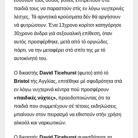
ευθυνών τους όσους γονείς επιτρέπουν στα
παιδιά τους να παραστούν στίς εν λόγω νυχτερινές
λέσχες. Τά αρνητικά κρούσματα δέν θά αργήσουν
νά φυτρώσουν. Ένα 13χρονο κορίτσι κατηγόρησε
30χρονο άνδρα γιά σεξουαλική επίθεση, όταν
αυτός προσφέρθηκε, μετά από τό οργιώδες
πάρτι, να την μεταφέρει στό σπίτι της με τό
αυτοκίνητό του.
Ο δικαστής
David Ticehurst
(φωτο) από τό
Bristol
τής Αγγλίας, επιτέθηκε μέ σφοδρότητα στά
εν λόγω νυχτερινά κέντρα πού προσφέρουν
«παιδικές νύχτες»,
προειδοποιώντας ότι τα
παιδιά που συμμετέχουν σέ τέτοιες εκδηλώσεις
μπαίνουν στον πειρασμό να εθιστούν στήν χρήση
αλκοόλ και ναρκωτικών.
Ο δικαστής
David Ticehurst
αμφισβήτησε τα…