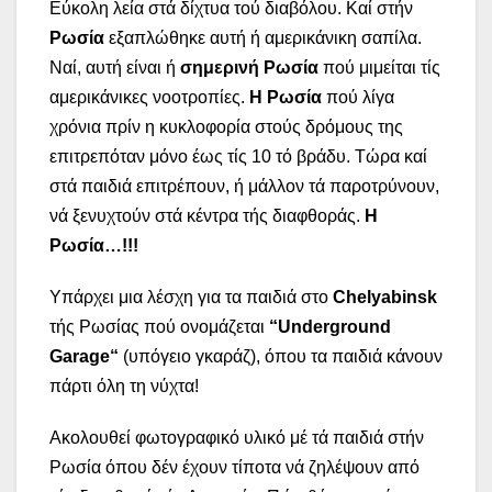
Εύκολη λεία στά δίχτυα τού διαβόλου. Καί στήν
Ρωσία
εξαπλώθηκε αυτή ή αμερικάνικη σαπίλα.
Ναί, αυτή είναι ή
σημερινή Ρωσία
πού μιμείται τίς
αμερικάνικες νοοτροπίες.
Η Ρωσία
πού λίγα
χρόνια πρίν η κυκλοφορία στούς δρόμους της
επιτρεπόταν μόνο έως τίς 10 τό βράδυ. Τώρα καί
στά παιδιά επιτρέπουν, ή μάλλον τά παροτρύνουν,
νά ξενυχτούν στά κέντρα τής διαφθοράς.
Η
Ρωσία…!!!
Υπάρχει μια λέσχη για τα παιδιά στο
Chelyabinsk
τής Ρωσίας πού ονομάζεται
“
Underground
Garage
“
(υπόγειο γκαράζ), όπου τα παιδιά κάνουν
πάρτι όλη τη νύχτα!
Ακολουθεί φωτογραφικό υλικό μέ τά παιδιά στήν
Ρωσία όπου δέν έχουν τίποτα νά ζηλέψουν από