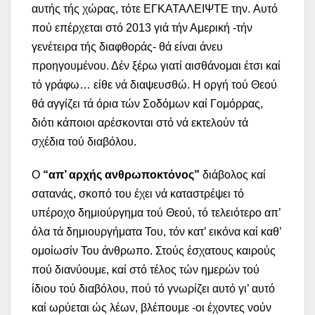
αυτής τής χώρας, τότε ΕΓΚΑΤΑΛΕΙΨΤΕ την. Αυτό
πού επέρχεται στό 2013 γιά τήν Αμερική -τήν
γενέτειρα τής διαφθοράς- θά είναι άνευ
προηγουμένου. Δέν ξέρω γιατί αισθάνομαι έτσι καί
τό γράφω… είθε νά διαψευσθώ. Η οργή τού Θεού
θά αγγίζει τά όρια τών Σοδόμων καί Γομόρρας,
διότι κάποιοι αρέσκονται στό νά εκτελούν τά
σχέδια τού διαβόλου.
Ο
“απ’ αρχής ανθρωποκτόνος”
διάβολος καί
σατανάς, σκοπό του έχει νά καταστρέψει τό
υπέροχο δημιούργημα τού Θεού, τό τελειότερο απ’
όλα τά δημιουργήματα Του, τόν κατ’ εικόνα καί καθ’
ομοίωσίν Του άνθρωπο. Στούς έσχατους καιρούς
πού διανύουμε, καί στό τέλος τών ημερών τού
ίδιου τού διαβόλου, πού τό γνωρίζει αυτό γι’ αυτό
καί ωρύεται ώς λέων, βλέπουμε -οι έχοντες νούν