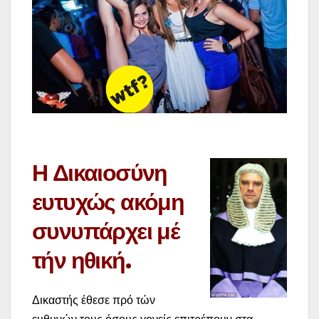
Η Δικαιοσύνη
ευτυχώς ακόμη
συνυπάρχει μέ
τήν ηθική.
Δικαστής έθεσε πρό τών