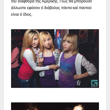
τήν διαφθορά τής Αμερικής. Πώς θά μπορούσε
άλλωστε εφόσον ό διάβολος πάντα καί παντού
είναι ό ίδιος.