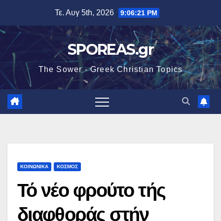
Μετάβαση
Τε. Αυγ 5th, 2026
9:06:23 PM
στο
περιεχόμενο
SPOREAS.gr
The Sower - Greek Christian Topics
ΚΟΙΝΩΝΙΚΑ
ΚΟΣΜΟΣ
Τό νέο φρούτο τής
διαφθοράς στήν