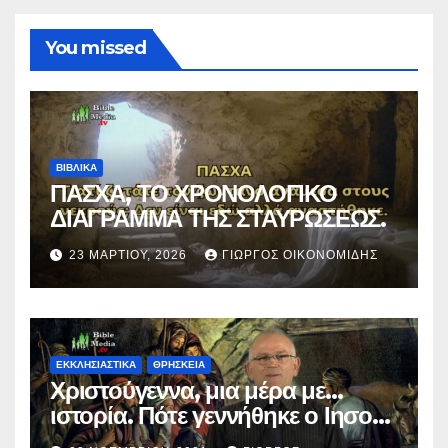
You missed
ΒΙΒΛΙΚΑ
ΠΑΣΧΑ, ΤΟ ΧΡΟΝΟΛΟΓΙΚΟ
ΔΙΑΓΡΑΜΜΑ ΤΗΣ ΣΤΑΥΡΩΣΕΩΣ.
23 ΜΑΡΤΊΟΥ, 2026
ΓΙΏΡΓΟΣ ΟΙΚΟΝΟΜΊΔΗΣ
ΕΚΚΛΗΣΙΑΣΤΙΚΑ
ΘΡΗΣΚΕΙΑ
Χριστούγεννα, μια μέρα με…
ιστορία. Πότε γεννήθηκε ο Ιησούς
Χριστός; (Βίντεο).