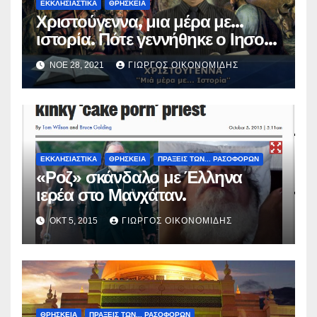
ΕΚΚΛΗΣΙΑΣΤΙΚΑ
ΘΡΗΣΚΕΙΑ
Χριστούγεννα, μια μέρα με…
ιστορία. Πότε γεννήθηκε ο Ιησούς
Χριστός; (Βίντεο).
ΝΟΈ 28, 2021
ΓΙΏΡΓΟΣ ΟΙΚΟΝΟΜΊΔΗΣ
ΕΚΚΛΗΣΙΑΣΤΙΚΑ
ΘΡΗΣΚΕΙΑ
ΠΡΑΞΕΙΣ ΤΩΝ... ΡΑΣΟΦΟΡΩΝ
«Ροζ» σκάνδαλο με Έλληνα
ιερέα στο Μανχάταν.
ΟΚΤ 5, 2015
ΓΙΏΡΓΟΣ ΟΙΚΟΝΟΜΊΔΗΣ
ΘΡΗΣΚΕΙΑ
ΠΡΑΞΕΙΣ ΤΩΝ... ΡΑΣΟΦΟΡΩΝ