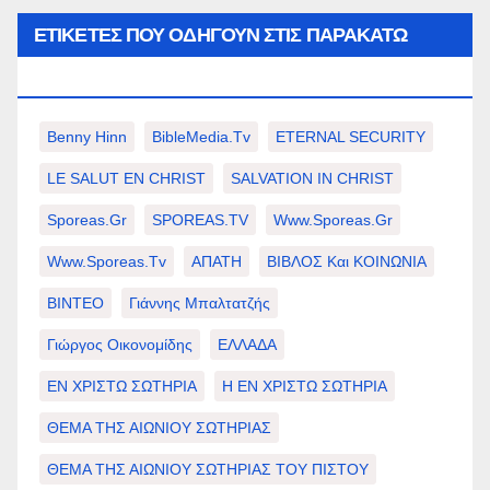
ΕΤΙΚΈΤΕΣ ΠΟΥ ΟΔΗΓΟΎΝ ΣΤΙΣ ΠΑΡΑΚΆΤΩ
ΕΠΙΛΟΓΈΣ ΣΑΣ.
Benny Hinn
BibleMedia.tv
ETERNAL SECURITY
LE SALUT EN CHRIST
SALVATION IN CHRIST
Sporeas.gr
SPOREAS.TV
Www.sporeas.gr
Www.sporeas.tv
ΑΠΑΤΗ
ΒΙΒΛΟΣ Και ΚΟΙΝΩΝΙΑ
ΒΙΝΤΕΟ
Γιάννης Μπαλτατζής
Γιώργος Οικονομίδης
ΕΛΛΑΔΑ
ΕΝ ΧΡΙΣΤΩ ΣΩΤΗΡΙΑ
Η ΕΝ ΧΡΙΣΤΩ ΣΩΤΗΡΙΑ
ΘΕΜΑ ΤΗΣ ΑΙΩΝΙΟΥ ΣΩΤΗΡΙΑΣ
ΘΕΜΑ ΤΗΣ ΑΙΩΝΙΟΥ ΣΩΤΗΡΙΑΣ ΤΟΥ ΠΙΣΤΟΥ