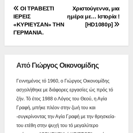
i
n
y
ρ
Πλοήγηση
ΟΙ ΤΡΑΒΕΣΤΙ
Χριστούγεννα, μια
o
e
l
t
L
α
ΙΕΡΕΙΣ
ημέρα με… Ιστορία !
o
r
άρθρων
i
σ
«ΚΥΡΙΕΥΣΑΝ» ΤΗΝ
[HD1080p]
k
n
τ
ΓΕΡΜΑΝΙΑ.
k
ε
ί
τ
Από
Γιώργος Οικονομίδης
ε
Γεννημένος τό 1960, ο Γιώργος Οικονομίδης
ασχολήθηκε με διάφορες εργασίες ώς πρός τό
ζήν. Τό έτος 1988 ο Λόγος του Θεού, η Αγία
Γραφή, μπήκε πλέον στην ζωή του και
-συγκρίνοντας την Αγία Γραφή με την θρησκεία-
του ετέθη στην ψυχή του τό μεγαλύτερο