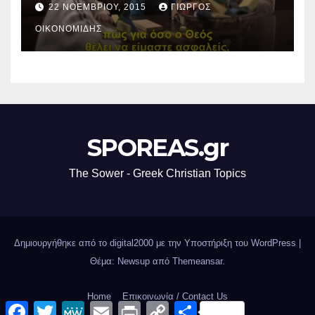
22 ΝΟΕΜΒΡΊΟΥ, 2015
ΓΙΏΡΓΟΣ
ΟΙΚΟΝΟΜΊΔΗΣ
SPOREAS.gr
The Sower - Greek Christian Topics
Δημιουργήθηκε από το digital2000 με την Υποστήριξη του WordPress
|
Θέμα: Newsup από
Themeansar
.
Home
Επικοινωνία / Contact Us
F
T
M
E
P
C
Μ