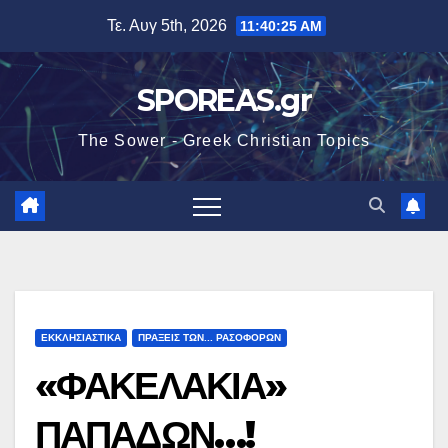
Μετάβαση
Τε. Αυγ 5th, 2026
11:40:27 AM
στο
περιεχόμενο
SPOREAS.gr
The Sower - Greek Christian Topics
ΕΚΚΛΗΣΙΑΣΤΙΚΑ
ΠΡΑΞΕΙΣ ΤΩΝ... ΡΑΣΟΦΟΡΩΝ
«ΦΑΚΕΛΑΚΙΑ»
ΠΑΠΑΔΩΝ…!