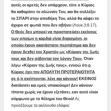
αυτές οι αρετές δεν υπάρχουν, τότε ο Κύριος
θα καθαρίσει το αλώνιόν Του, και θα συλλέξει
το ΣΙΤΑΡΙ στην αποθήκη Του, αλλά θα κάψει το
άχυρο σε φωτιά που δεν σβήνει
(Λουκ.3:8-17).
Ο Θεός δεν μπορεί να προστατεύσει εκείνους
των οποίων η καρδιά είναι διχασμένη, οι
οποίοι έχουν ακατάστατο περπάτημα και δεν
έχουν δεχθεί τον Χριστόν ως «Κύριον της ζωής
τους και δεν σέβονται τον λόγον Του»
. Όταν
λέγω «Κύριον της ζωής τους», εννοώ ότι
ο
Κύριος έχει την ΑΠΟΛΥΤΗ ΠΡΟΤΕΡΑΙΟΤΗΤΑ
σε ό,τι σκέπτονται, λένε και κάνουν!
ΕΚΕΙΝΟΣ
διατάσσει και εμείς υπακούομε! Δεν κάνουν
τίποτα χωρίς να έχουν εξετάσει, εαν αυτό είναι
σύμφωνο με το θέλημα του Θεού!
Ας
προσέξουμε τα ακόλουθα εδάφια: