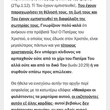
(2Τιμ.1:12). Τί Του έχουν εμπιστευθεί;.
Του έχουν
παραχωρήσει τη θέλησή τους, τη ζωή τους και
Του έχουν εμπιστευθεί τη διαφύλαξη της
σωτηρίας τους.
Γνωρίζουν πολύ καλά
ότι
ανήκουν στα πρόβατά Του! Ο Πατέρας του
Χριστού, ο οποίος τους έδωσε στον Χριστόν, είναι
μεγαλύτερος πάντων και για
τέτοιους
χριστιανούς
δεν υπάρχει κίνδυνος να
αρπαχθούν ούτε από το χέρι του Πατέρα Του
αλλά ούτε και από το δικό Του
(Ιωάν.10:29)
ή να
συρθούν οπίσω προς απώλειαν.
Θα ήθελα να ενισχύσω αυτήν την αρχήν περί
ασφαλείας με τα κατωτέρω εδάφια:
«Μακάριοι οι
φυλάττοντες τα μαρτύρια αυτού,
οι εκζητούντες
αυτόν εξ όλης καρδίας·
αυτοί βεβαίως
δεν
πράττουσιν ανομίαν
· εν ταις οδοίς αυτού