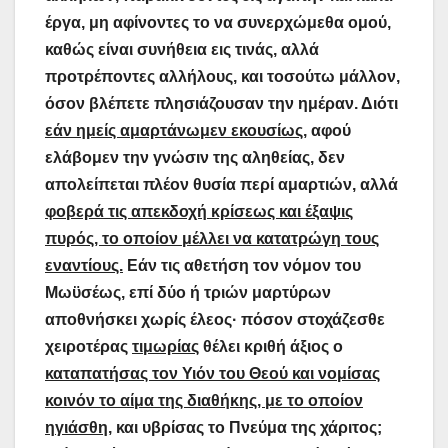
έργα, μη αφίνοντες το να συνερχώμεθα ομού,
καθώς είναι συνήθεια εις τινάς, αλλά
προτρέποντες αλλήλους, και τοσούτω μάλλον,
όσον βλέπετε πλησιάζουσαν την ημέραν. Διότι
εάν ημείς αμαρτάνωμεν εκουσίως
, αφού
ελάβομεν την γνώσιν της αληθείας, δεν
απολείπεται πλέον θυσία περί αμαρτιών, αλλά
φοβερά τις απεκδοχή κρίσεως και έξαψις
πυρός, το οποίον μέλλει να κατατρώγη τους
εναντίους.
Εάν τις αθετήση τον νόμον του
Μωϋσέως, επί δύο ή τριών μαρτύρων
αποθνήσκει χωρίς έλεος· πόσον στοχάζεσθε
χειροτέρας
τιμωρίας
θέλει κριθή άξιος ο
καταπατήσας τον Υιόν του Θεού και νομίσας
κοινόν το αίμα της διαθήκης, με το οποίον
ηγιάσθη
, και υβρίσας το Πνεύμα της χάριτος;