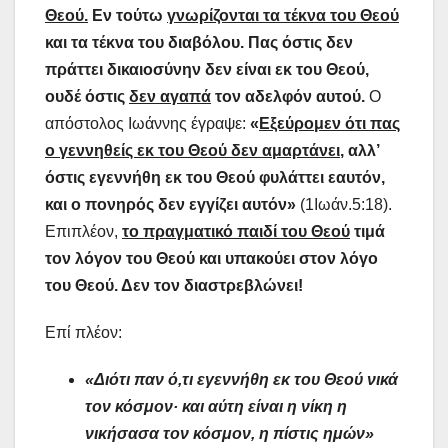
Θεού.
Εν τούτω
γνωρίζονται τα τέκνα του Θεού
και τα τέκνα του διαβόλου. Πας όστις δεν
πράττει δικαιοσύνην δεν είναι εκ του Θεού,
ουδέ όστις
δεν αγαπά
τον αδελφόν αυτού.
Ο
απόστολος Ιωάννης έγραψε:
«
Εξεύρομεν ότι πας
ο γεννηθείς εκ του Θεού δεν αμαρτάνει
, αλλ’
όστις εγεννήθη εκ του Θεού φυλάττει εαυτόν,
και ο πονηρός δεν εγγίζει αυτόν»
(1Ιωάν.5:18).
Επιπλέον,
το πραγματικό παιδί του Θεού
τιμά
τον λόγον του Θεού και υπακούει στον λόγο
του Θεού.
Δεν τον διαστρεβλώνει!
Επί πλέον:
«Διότι παν ό,τι εγεννήθη εκ του Θεού νικά
τον κόσμον· και αύτη είναι η νίκη η
νικήσασα τον κόσμον, η πίστις ημών»