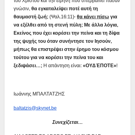
του Χριστού και την ειρήνη που υπερβαίνει πάσαν
γνώσιν,
θα εγκαταλείψει ποτέ αυτή τη
θαυμαστή ζωή;
(Ψαλ.16:11)
·
θα κάνει πίσω
για
να εξέλθει από τη στενή πύλη; Με άλλα λόγια,
Εκείνος που έχει κορέσει την πείνα και τη δίψα
της ψυχής του όταν συνήντησε τον Ιησούν,
μήπως θα επιστρέψει στην έρημο του κόσμου
τούτου για να κορέσει την πείνα του και
ξεδιψάσει…;
Η απάντηση είναι:
«ΟΥΔΈΠΟΤΕ»
!
Ιωάννης ΜΠΑΛΤΑΤΖΗΣ
baltatzis@skynet.be
Συνεχίζεται…