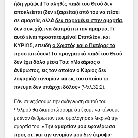
ήδη γράψει!
Το αληθές παιδί του Θεού
δεν
αποκλείεται (δεν εξαιρείται) από του να πέσει
σε αμαρτία, αλλά
δεν παραμένει στην αμαρτία
,
δεν συνεχίζει να διαπράττει την αμαρτία: Γι’
αυτό είναι προστατευμένο! Επιπλέον, και
ΚΥΡΙΩΣ, επειδή
ο Χριστός και ο Πατέρας το
προστατεύουν
!
Το πραγματικό παιδί του Θεού
δεν έχει δόλο μέσα Του
:
«Μακάριος ο
άνθρωπος, εις τον οποίον ο Κύριος δεν
λογαριάζει ανομίαν και εις του οποίου το
πνεύμα δεν υπάρχει δόλος»
(Ψαλ.32:2).
Εάν συνεχίσουμε την ανάγνωση αυτού του
Ψαλμού θα διαπιστώσουμε ότι έχομε να κάνουμε
με έναν άνθρωπον που ομολόγησε ειλικρινά την
αμαρτία του:
«Την αμαρτίαν μου εφανέρωσα
προς σε, και την ανομίαν μου δεν έκρυψα·