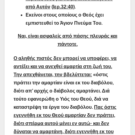
από Αυτόν
(Ιερ.32:40)
.
Εκείνοι στους οποίους ο Θεός έχει
εμπιστευθεί το Άγιον Πνεύμα Του.
Ναι, είναι ασφαλείς από πάσης πλευράς και
πάντοτε.
Ο αληθής πιστός δεν μπορεί να υποφέρει, να
αντέξει και να ανεχθεί αμαρτία στη ζωή του.
Την απεχθάνεται, την βδελύττεται:
«όστις
πράττει την αμαρτίαν είναι εκ του διαβόλου,
διότι απ’ αρχής ο διάβολος αμαρτάνει. Διά
τούτο εφανερώθη ο Υιός του Θεού, διά να
καταστρέψη τα έργα του διαβόλου.
Πας όστις
εγεννήθη εκ του Θεού αμαρτίαν δεν πράττει,
διότι σπέρμα αυτού μένει εν αυτώ· και δεν
δύναται να αμαρτάνη, διότι εγεννήθη εκ του