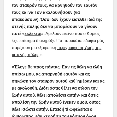
τον σταυρόν τους, να αρνηθούν τον εαυτόν
τους και να Τον ακολουθήσουν (να
υπακούσουν).
Όσοι δεν έχουν εισέλθει διά της
στενής πύλης δεν θα μπορέσουν να γίνουν
ποτέ «
εκλεκτοί
»
. Αμελούν εκείνο που ο Κύριος
έχει επίσημα διακηρύξει! Τα παρακάτω εδάφια μάς
παρέχουν μια εξαιρετική
περιγραφή της ζωής της
«στενής πύλης
»:
«Έλεγε δε προς πάντας· Εάν τις θέλη να έλθη
οπίσω μου,
ας απαρνηθή εαυτόν
και
ας
σηκώση τον σταυρόν αυτού καθ’ ημέραν
και
ας
με ακολουθή
. Διότι όστις θέλει να σώση την
ζωήν αυτού,
θέλει απολέσει αυτήν
· και όστις
απολέση την ζωήν αυτού ένεκεν ομού, ούτος
θέλει σώσει αυτήν. Επειδή τί ωφελείται ο
άνθρωπος, εάν κερδήση τον κόσμον όλον,