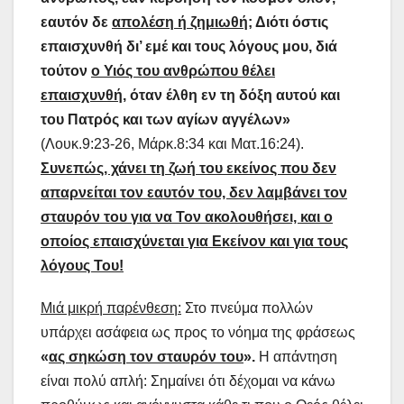
εαυτόν δε
απολέση ή ζημιωθή
; Διότι όστις
επαισχυνθή δι’ εμέ και τους λόγους μου, διά
τούτον
ο Υιός του ανθρώπου θέλει
επαισχυνθή
, όταν έλθη εν τη δόξη αυτού και
του Πατρός και των αγίων αγγέλων»
(Λουκ.9:23-26, Μάρκ.8:34 και Ματ.16:24).
Συνεπώς, χάνει τη ζωή του εκείνος που δεν
απαρνείται τον εαυτόν του, δεν λαμβάνει τον
σταυρόν του για να Τον ακολουθήσει, και ο
οποίος επαισχύνεται για Εκείνον και για τους
λόγους Του!
Μιά μικρή παρένθεση:
Στο πνεύμα πολλών
υπάρχει ασάφεια ως προς το νόημα της φράσεως
«
ας σηκώση τον σταυρόν του
».
Η απάντηση
είναι πολύ απλή: Σημαίνει ότι δέχομαι να κάνω