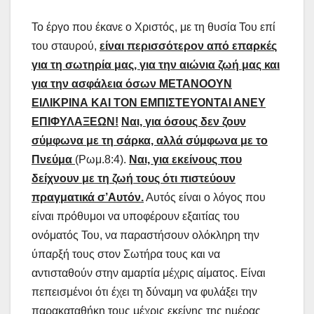
Το έργο που έκανε ο Χριστός, με τη θυσία Του επί
του σταυρού,
είναι περισσότερον από επαρκές
για τη σωτηρία μας, για την αιώνια ζωή μας και
για την ασφάλεια όσων ΜΕΤΑΝΟΟΥΝ
ΕΙΛΙΚΡΙΝΑ ΚΑΙ ΤΟΝ ΕΜΠΙΣΤΕΥΟΝΤΑΙ ΑΝΕΥ
ΕΠΙΦΥΛΑΞΕΩΝ!
Ναι, για όσους δεν ζουν
σύμφωνα με τη σάρκα, αλλά σύμφωνα με το
Πνεύμα
(Ρωμ.8:4).
Ναι, για εκείνους που
δείχνουν με τη ζωή τους ότι πιστεύουν
πραγματικά σ’Αυτόν.
Αυτός είναι ο λόγος που
είναι πρόθυμοι να υποφέρουν εξαιτίας του
ονόματός Του, να παραστήσουν ολόκληρη την
ύπαρξή τους στον Σωτήρα τους και να
αντισταθούν στην αμαρτία μέχρις αίματος. Είναι
πεπεισμένοι ότι έχει τη δύναμη να φυλάξει την
παρακαταθήκη τους μέχρις εκείνης της ημέρας