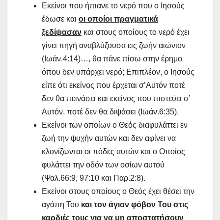
Εκείνοι που ήπιανε το νερό που ο Ιησούς
έδωσε και
οι οποίοι πραγματικά
ξεδίψασαν
και στους οποίους το νερό έχει
γίνει πηγή αναβλύζουσα εις ζωήν αιώνιον
(Ιωάν.4:14)…, θα πάνε πίσω στην έρημο
όπου δεν υπάρχει νερό; Επιπλέον, ο Ιησούς
είπε ότι εκείνος που έρχεται σ’Αυτόν ποτέ
δεν θα πεινάσει και εκείνος που πιστεύει σ’
Αυτόν, ποτέ δεν θα διψάσει (Ιωάν.6:35).
Εκείνοι των οποίων ο Θεός διαφυλάττει εν
ζωή την ψυχήν αυτών και δεν αφίνει να
κλονίζωνται οι πόδες αυτών και ο Οποίος
φυλάττει την οδόν των οσίων αυτού
(Ψαλ.66:9, 97:10 και Παρ.2:8).
Εκείνοι στους οποίους ο Θεός έχει θέσει την
αγάπη Του
και τον άγιον φόβον Του στις
καρδιές τους για να μη αποστατήσουν