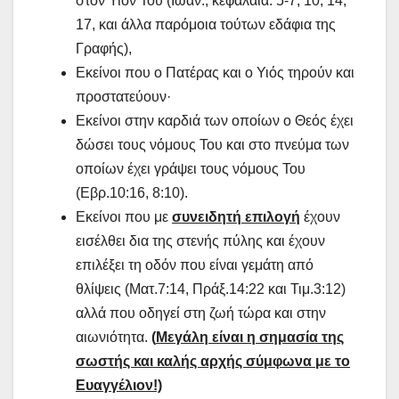
στον Υιόν Του (Ιωάν., κεφάλαια: 5-7, 10, 14,
17, και άλλα παρόμοια τούτων εδάφια της
Γραφής),
Εκείνοι που o Πατέρας και ο Υιός τηρούν και
προστατεύουν·
Εκείνοι στην καρδιά των οποίων ο Θεός έχει
δώσει τους νόμους Του και στο πνεύμα των
οποίων έχει γράψει τους νόμους Του
(Εβρ.10:16, 8:10).
Εκείνοι που με
συνειδητή επιλογή
έχουν
εισέλθει δια της στενής πύλης και έχουν
επιλέξει τη οδόν που είναι γεμάτη από
θλίψεις (Ματ.7:14, Πράξ.14:22 και Τιμ.3:12)
αλλά που οδηγεί στη ζωή τώρα και στην
αιωνιότητα.
(
Μεγάλη είναι η σημασία της
σωστής και καλής αρχής σύμφωνα με το
Ευαγγέλιον!)