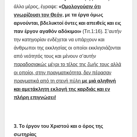
άλλο μέρος, έγραψε:
«
Ομολογούσιν ότι
γνωρίζουσι τον Θεόν,
με τα έργα όμως
αρνούνται, βδελυκτοί όντες και απειθείς και εις
παν έργον αγαθόν αδόκιμοι»
(Τιτ.1:16). Σ’αυτήν
την κατηγορίαν ενδέχεται να υπάρχουν και
άνθρωποι της εκκλησίας οι οποίοι εκκλησιάζονται
από νεότητός τους και μένουν σ’αυτήν
παραδοσιακώς μέχρι το τέλος της ζωής τους αλλά
οι οποίοι, στην πραγματικότητα, δεν πέρασαν
πραγματικά από τη στενή πύλη
με μιά αληθινή
και αμετάκλητη εκλογή της καρδιάς και εν
πλήρη επιγνώσει!
3. Το έργον του Χριστού και ο όρος της
σωτηρίας