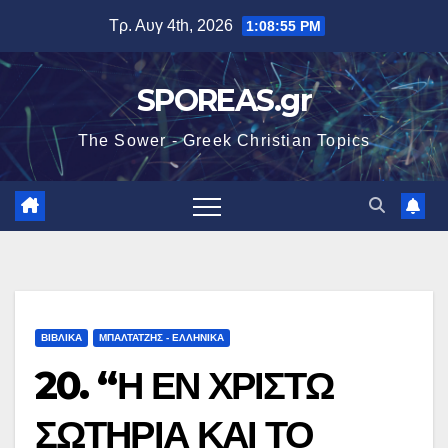
Μετάβαση
Τρ. Αυγ 4th, 2026
1:08:56 PM
στο
περιεχόμενο
SPOREAS.gr
The Sower - Greek Christian Topics
ΒΙΒΛΙΚΑ
ΜΠΑΛΤΑΤΖΗΣ - ΕΛΛΗΝΙΚΑ
20. “Η ΕΝ ΧΡΙΣΤΩ
ΣΩΤΗΡΙΑ ΚΑΙ ΤΟ