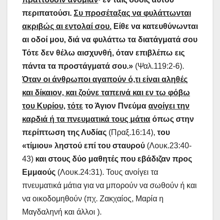
περιπατούσι.
Συ προσέταξας να φυλάττωνται
ακριβώς αι εντολαί σου.
Είθε να κατευθύνωνται
αι οδοί μου, διά να φυλάττω τα διατάγματά σου
Τότε δεν θέλω αισχυνθή, όταν επιβλέπω εις
πάντα τα προστάγματά σου.»
(Ψαλ.119:2-6).
Όταν οι άνθρωποι αγαπούν ό,τι είναι αληθές
και δίκαιον, και ζούνε ταπεινά και εν τω φόβω
του Κυρίου,
τότε
το Άγιον Πνεύμα
ανοίγει την
καρδιά ή τα πνευματικά τους μάτια
όπως στην
περίπτωση της Λυδίας
(Πραξ.16:14),
του
«τίμιου» ληστού επί του σταυρού
(Λουκ.23:40-
43)
και στους δύο μαθητές που εβάδιζαν προς
Εμμαούς
(Λουκ.24:31). Τους ανοίγει τα
πνευματικά μάτια για να μπορούν να σωθούν ή και
να οικοδομηθούν (πχ. Ζακχαίος, Μαρία η
Μαγδαληνή και άλλοι ).