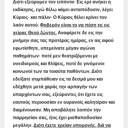
Διότι εξεύρομεν τον ειπόντα· Εις εμέ ανήκει η
εκδίκησις, εγώ θέλω κάμει ανταπόδοσιν, λέγει
Κύριος· και πάλιν· Ο Κύριος θέλει κρίνει τον
λαόν αυτού.
Φοβερόν είναι το να πέση τις εις
χείρας Θεού ζώντος.
Αναφέρετε δε εις την
μνήμην σας τας προτέρας ημέρας, εν αις αφού
εφωτίσθητε, υπεμείνατε μέγαν αγώνα
παθημάτων· ποτέ μεν θεατριζόμενοι με
ονειδισμούς και θλίψεις, ποτέ δε γινόμενοι
κοινωνοί των τα τοιαύτα παθόντων. Διότι
εδείξατε συμπάθειαν εις τα δεσμά μου και
εδέχθητε μετά χαράς την αρπαγήν των
υπαρχόντων σας, εξεύροντες ότι έχετε εις
εαυτούς περιουσίαν εν ουρανοίς καλητέραν και
διαμένουσαν. Μη αποβάλητε λοιπόν την
παρρησίαν σας, ήτις έχει μισθαποδοσίαν
μεγάλην.
Διότι έχετε χρείαν υπομονής, διά να