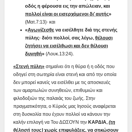
οδός η φέρουσα εις την απώλειαν, και
πολλοί είναι οι εισερχόμενοι δι’ αυτής
»
(Ματ.7:13)· και
«
Αγωνίζεσθε
να εισέλθητε διά της στενής
πύλης· διότι πολλοί, σας λέγω,
θέλουσι
ζητήσει να εισέλθωσι και δεν θέλουσι
δυνηθή
»
(Λουκ.13:24).
«Στενή πύλη»
σημαίνει ότι η θύρα ή η οδός που
οδηγεί στη σωτηρία είναι στενή και από την οποία
δεν μπορεί κανείς να εισέλθει με τις αποσκευές
των αμαρτωλών συνηθειών, επιθυμιών και
φιλοδοξιών της παλαιάς του ζωής. Στην
πραγματικότητα, ο Κύριός μας Ιησούς αναφέρεται
στη δυσκολία που έχουν πολλοἰ να κάνουν την
καλήν επιλογή να Του ΔΩΣΟΥΝ την
ΚΑΡΔΙΑ,
(τη
θέλησή τους)
χωρίς επιφυλάξεις
, να σηκώσουν