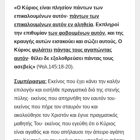
«Ο Κύριος είναι πλησίον πάντων των
επικαλουμένων αυτόν·
πάντων των
επικαλουμένων αυτόν εν αληθεία
. Εκπληροί
την επιθυμίαν
των φοβουμένων αυτόν
, και της
κραυγής αυτών εισακούει και σώζει αυτούς. Ο
Κύριος
φυλάττει
πάντας τους αγαπώντας
αυτόν
· θέλει δε εξολοθρεύσει πάντας τους
ασεβείς»
(Ψαλ.145:18-20).
Συμπέρασμα:
Εκείνος που έχει κάνει την καλήν
επιλογήν και εισήλθε πραγματικά διά της στενής
πύλης· εκείνος που απηρνήθη τον εαυτόν του·
εκείνος που πήρε τον σταυρόν του και
ακολούθησε τον Χριστόν και έγινε πραγματικός
μαθητής Του· εκείνος που εγεύθη ότι ο Κύριος
είναι αγαθός και που απήλαυσε την άπειρο αγάπη