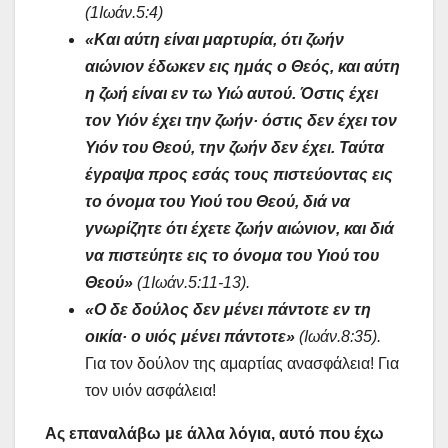
(1Ιωάν.5:4)
«Και αύτη είναι μαρτυρία, ότι ζωήν
αιώνιον έδωκεν εις ημάς ο Θεός, και αύτη
η ζωή είναι εν τω Υιώ αυτού. Όστις έχει
τον Υιόν έχει την ζωήν· όστις δεν έχει τον
Υιόν του Θεού, την ζωήν δεν έχει. Ταύτα
έγραψα προς εσάς τους πιστεύοντας εις
το όνομα του Υιού του Θεού, διά να
γνωρίζητε ότι έχετε ζωήν αιώνιον, και διά
να πιστεύητε εις το όνομα του Υιού του
Θεού»
(1Ιωάν.5:11-13).
«Ο δε δούλος δεν μένει πάντοτε εν τη
οικία· ο υιός μένει πάντοτε»
(Ιωάν.8:35).
Για τον δούλον της αμαρτίας ανασφάλεια! Για
τον υιόν ασφάλεια!
Ας επαναλάβω με άλλα λόγια, αυτό που έχω