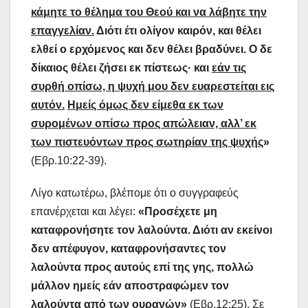
κάμητε το θέλημα του Θεού και να λάβητε την
επαγγελίαν.
Διότι έτι ολίγον καιρόν, και θέλει
ελθεί ο ερχόμενος και δεν θέλει βραδύνει. Ο δε
δίκαιος θέλει ζήσει εκ πίστεως· και
εάν τις
συρθή οπίσω, η ψυχή μου δεν ευαρεστείται εις
αυτόν.
Ημείς όμως δεν είμεθα εκ των
συρομένων οπίσω προς απώλειαν, αλλ’ εκ
των πιστευόντων προς σωτηρίαν της ψυχής
»
(Εβρ.10:22-39).
Λίγο κατωτέρω, βλέπομε ότι ο συγγραφεύς
επανέρχεται και λέγει:
«Προσέχετε μη
καταφρονήσητε τον λαλούντα. Διότι αν εκείνοι
δεν απέφυγον, καταφρονήσαντες τον
λαλούντα προς αυτούς επί της γης, πολλώ
μάλλον ημείς εάν αποστραφώμεν τον
λαλούντα από των ουρανών»
(Εβρ.12:25). Σε