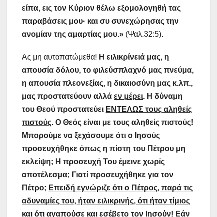
είπα, εις τον Κύριον θέλω εξομολογηθή τας
παραβάσεις μου· και συ συνεχώρησας την
ανομίαν της αμαρτίας μου.»
(Ψαλ.32:5).
Ας μη αυταπατώμεθα!
Η ειλικρίνειά μας, η
απουσία δόλου, το φιλεύσπλαχνό μας πνεύμα,
η απουσία πλεονεξίας, η δικαιοσύνη μας κ.λπ.,
μας προστατεύουν αλλά
εν μέρει
. Η δύναμη
του Θεού προστατεύει
ΕΝΤΕΛΩΣ τους αληθείς
πιστούς
. Ο Θεός είναι με τους αληθείς πιστούς!
Μπορούμε να ξεχάσουμε ότι ο Ιησούς
προσευχήθηκε όπως η πίστη του Πέτρου μη
εκλείψη; Η προσευχή Του έμεινε χωρίς
αποτέλεσμα; Γιατί προσευχήθηκε για τον
Πέτρο;
Επειδή εγνώριζε ότι ο Πέτρος, παρά τις
αδυναμίες του, ήταν ειλικρινής, ότι ήταν τίμιος
και ότι αγαπούσε και εσέβετο τον Ιησούν!
Εάν