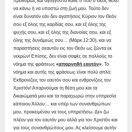
προθύμως και αγόγγυστα κάθε τι που ο Θεός θέλει
να κάνω ή να υποστώ στη ζωή μου. Τούτο δεν
είναι δυνατόν εάν δεν αγαπήσεις Κύριον τον Θεόν
σου εξ όλης της καρδίας σου, και εξ όλης της
ψυχής σου, και εξ όλης της διανοίας σου, και εξ
όλης της δυνάμεώς σου… (Μάρκ.12:30), και να
παραστήσεις σεαυτόν εις τον Θεόν ως ζώντα εκ
νεκρών! Επίσης, δεν είναι σαφές σε πολλούς το
νόημα της φράσεως
«
απαρνηθή εαυτόν
»
. Το
νόημα και αυτής της φράσεως είναι πολύ απλό:
Εκθρονίζεις τον εαυτόν σου και ενθρονίζεις τον
Χριστόν! Απαρνούμαι τη θέση μου και τα
δικαιώματά μου και τα παραχωρώ στην υπηρεσία
κάποιου Άλλου… και υπέρ των συνανθρώπων
μου, προκειμένου να τους υπηρετήσω. Δεν ζω
πλέον για τον εαυτόν μου αλλά για τον Χριστόν και
για τους συνανθρώπους μου. Ας κλείσουμε αυτήν