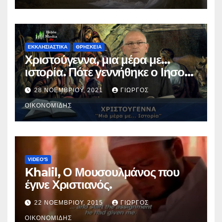
ΕΚΚΛΗΣΙΑΣΤΙΚΑ
ΘΡΗΣΚΕΙΑ
Χριστούγεννα, μια μέρα με…
ιστορία. Πότε γεννήθηκε ο Ιησούς
Χριστός; (Βίντεο).
28 ΝΟΕΜΒΡΊΟΥ, 2021
ΓΙΏΡΓΟΣ
ΟΙΚΟΝΟΜΊΔΗΣ
VIDEO'S
Khalil, Ο Μουσουλμάνος που
έγινε Χριστιανός.
22 ΝΟΕΜΒΡΊΟΥ, 2015
ΓΙΏΡΓΟΣ
ΟΙΚΟΝΟΜΊΔΗΣ