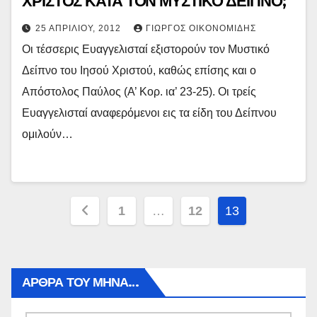
ΧΡΙΣΤΟΣ ΚΑΤΑ ΤΟΝ ΜΥΣΤΙΚΟ ΔΕΙΠΝΟ;
25 ΑΠΡΙΛΊΟΥ, 2012
ΓΙΏΡΓΟΣ ΟΙΚΟΝΟΜΊΔΗΣ
Οι τέσσερις Ευαγγελισταί εξιστορούν τον Μυστικό
Δείπνο του Ιησού Χριστού, καθώς επίσης και ο
Απόστολος Παύλος (Α’ Κορ. ια’ 23-25). Οι τρείς
Ευαγγελισταί αναφερόμενοι εις τα είδη του Δείπνου
ομιλούν…
Πλοήγηση
1
…
12
13
άρθρων
ΑΡΘΡΑ ΤΟΥ ΜΉΝΑ…