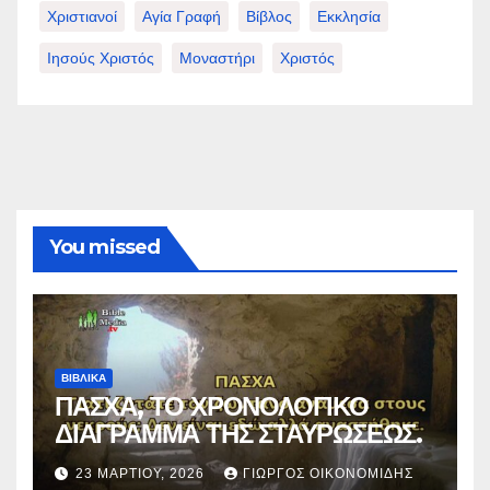
Χριστιανοί
Αγία Γραφή
Βίβλος
Εκκλησία
Ιησούς Χριστός
Μοναστήρι
Χριστός
You missed
ΒΙΒΛΙΚΑ
ΠΑΣΧΑ, ΤΟ ΧΡΟΝΟΛΟΓΙΚΟ
ΔΙΑΓΡΑΜΜΑ ΤΗΣ ΣΤΑΥΡΩΣΕΩΣ.
23 ΜΑΡΤΊΟΥ, 2026
ΓΙΏΡΓΟΣ ΟΙΚΟΝΟΜΊΔΗΣ