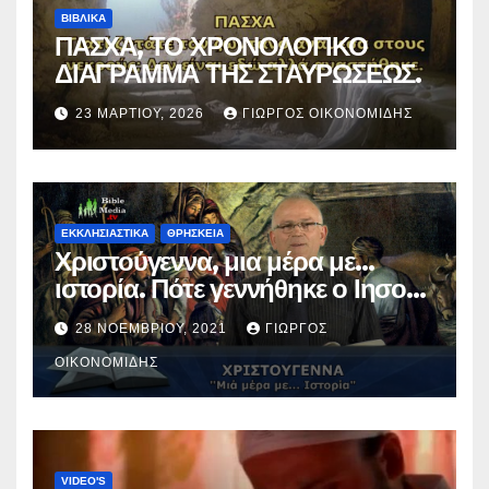
ΒΙΒΛΙΚΑ
ΠΑΣΧΑ, ΤΟ ΧΡΟΝΟΛΟΓΙΚΟ
ΔΙΑΓΡΑΜΜΑ ΤΗΣ ΣΤΑΥΡΩΣΕΩΣ.
23 ΜΑΡΤΊΟΥ, 2026
ΓΙΏΡΓΟΣ ΟΙΚΟΝΟΜΊΔΗΣ
ΕΚΚΛΗΣΙΑΣΤΙΚΑ
ΘΡΗΣΚΕΙΑ
Χριστούγεννα, μια μέρα με…
ιστορία. Πότε γεννήθηκε ο Ιησούς
Χριστός; (Βίντεο).
28 ΝΟΕΜΒΡΊΟΥ, 2021
ΓΙΏΡΓΟΣ
ΟΙΚΟΝΟΜΊΔΗΣ
VIDEO'S