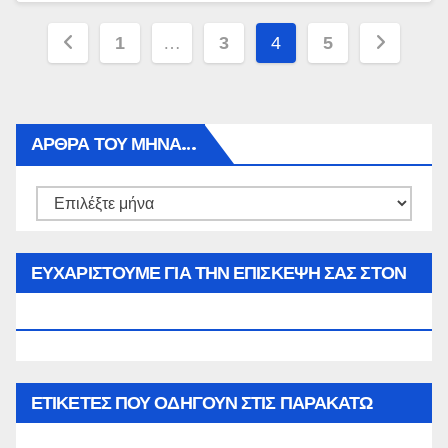
Πλοήγηση
1
…
3
4
5
άρθρων
ΑΡΘΡΑ ΤΟΥ ΜΉΝΑ…
Αρθρα
του
μήνα…
ΕΥΧΑΡΙΣΤΟΥΜΕ ΓΙΑ ΤΗΝ ΕΠΙΣΚΕΨΗ ΣΑΣ ΣΤΟΝ
WWW.SPOREAS.GR
ΕΤΙΚΈΤΕΣ ΠΟΥ ΟΔΗΓΟΎΝ ΣΤΙΣ ΠΑΡΑΚΆΤΩ
ΕΠΙΛΟΓΈΣ ΣΑΣ.