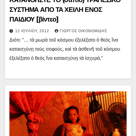
ΣΥΣΤΗΜΑ ΑΠΟ ΤΑ ΧΕΙΛΗ ΕΝΟΣ
ΠΑΙΔΙΟΥ [βίντεο]
12 ΙΟΥΛΊΟΥ, 2012
ΓΙΏΡΓΟΣ ΟΙΚΟΝΟΜΊΔΗΣ
Διότι: “… τὰ μωρὰ τοῦ κόσμου ἐξελέξατο ὁ θεὸς ἵνα
καταισχύνῃ τοὺς σοφούς, καὶ τὰ ἀσθενῆ τοῦ κόσμου
ἐξελέξατο ὁ θεὸς ἵνα καταισχύνῃ τὰ ἰσχυρά,”