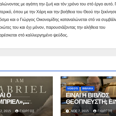
ναλώνοντας με αγάπη την ζωή και τόν χρόνο του στό έργο αυτό. 
τερικό, όπου με την Χάρη και την βοήθεια του Θεού την ξεκίνησ
 κόσμο και ο Γιώργος Οικονομίδης καταναλώνεται στό να συμβάλ
ώτες του και όχι μόνον, παρουσιάζοντας την αλήθεια του
 αρέσκεται στό καλλιεργημένο ψεύδος.
VIDEO'S
ΒΙΒΛΙΚΑ
ΑΙ Ο
ΕΙΝΑΙ Η ΒΙΒΛΟΣ
ΠΡΙΕΛ»,
ΘΕΟΠΝΕΥΣΤΗ; ΕΙ
ιανική Ταινία,
Ο ΛΟΓΟΣ ΤΟΥ ΘΕ
2, 2015
ΓΙΏΡΓΟΣ
ΝΟΈ 7, 2015
ΓΙΏΡΓΟΣ
ικοί υπότιτλοι.