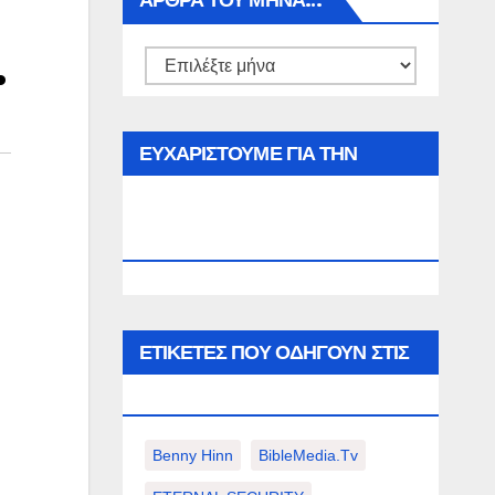
ΑΡΘΡΑ ΤΟΥ ΜΉΝΑ…
.
Αρθρα
του
μήνα…
ΕΥΧΑΡΙΣΤΟΥΜΕ ΓΙΑ ΤΗΝ
ΕΠΙΣΚΕΨΗ ΣΑΣ ΣΤΟΝ
WWW.SPOREAS.GR
ΕΤΙΚΈΤΕΣ ΠΟΥ ΟΔΗΓΟΎΝ ΣΤΙΣ
ΠΑΡΑΚΆΤΩ ΕΠΙΛΟΓΈΣ ΣΑΣ.
Benny Hinn
BibleMedia.tv