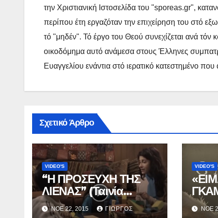
την Χριστιανική Ιστοσελίδα του "sporeas.gr", κατα
περίπου έτη εργαζόταν την επιχείρηση του στό εξω
τό "μηδέν". Τό έργο του Θεού συνεχίζεται ανά τόν
οικοδόμημα αυτό ανάμεσα στους Έλληνες συμπατρι
Ευαγγελίου ενάντια στό ιερατικό κατεστημένο που
Σχετικό Άρθρο
VIDEO'S
VIDEO'S
“Η ΠΡΟΣΕΥΧΗ ΤΗΣ
«ΕΙΜ
ΛΙΕΝΑΣ” (Ταινία
ΓΚΑΜ
μικρού μήκους).
Χριστ
ΝΟΈ 22, 2015
ΓΙΏΡΓΟΣ
ΝΟΈ 2
Ελλην