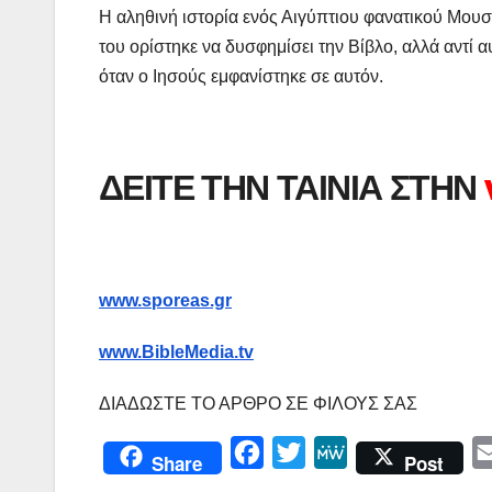
Η αληθινή ιστορία ενός Αιγύπτιου φανατικού Μου
του ορίστηκε να δυσφημίσει την Βίβλο, αλλά αντί 
όταν ο Ιησούς εμφανίστηκε σε αυτόν.
ΔΕΙΤΕ ΤΗΝ ΤΑΙΝΙΑ ΣΤΗΝ
www.sporeas.gr
www.BibleMedia.tv
ΔΙΑΔΩΣΤΕ ΤΟ ΑΡΘΡΟ ΣΕ ΦΙΛΟΥΣ ΣΑΣ
F
T
M
Share
Post
a
w
e