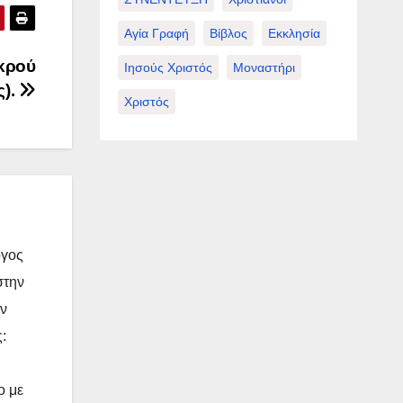
Αγία Γραφή
Βίβλος
Εκκλησία
κρού
Ιησούς Χριστός
Μοναστήρι
ς).
Χριστός
όγος
στην
ην
:
ο με