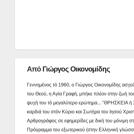
c
i
W
e
t
e
Πλοήγηση
b
t
άρθρων
o
e
o
r
k
Από
Γιώργος Οικονομίδης
Γεννημένος τό 1960, ο Γιώργος Οικονομίδης ασχολ
του Θεού, η Αγία Γραφή, μπήκε πλέον στην ζωή του
ψυχή του τό μεγαλύτερο ερώτημα... "ΘΡΗΣΚΕΙΑ ή Χ
καρδιά του στόν Κύριο και Σωτήρα του Ιησού Χρισ
Αρθρογράφος σε εφημερίδες με δική του μόνιμη στή
Πρόγραμμα του εξωτερικού (στην Ελληνική γλώσσα),