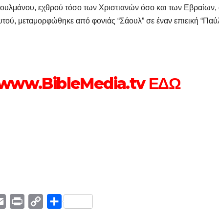
σουλμάνου, εχθρού τόσο των Χριστιανών όσο και των Εβραίων,
αυτού, μεταμορφώθηκε από φονιάς “Σάουλ” σε έναν επιεική “Παύ
www.BibleMedia.tv ΕΔΩ
E
P
C
Μ
m
r
o
ο