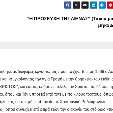
a
i
p
ι
i
n
y
ρ
“Η ΠΡΟΣΕΥΧΗ ΤΗΣ ΛΙΕΝΑΣ” (Ταινία μι
l
t
L
α
μήκου
i
σ
n
τ
k
ε
ί
τ
ε
ήθηκε με διάφορες εργασίες ώς πρός τό ζήν. Τό έτος 1988 ο Λ
 και -συγκρίνοντας την Αγία Γραφή με την θρησκεία- του ετέθη 
ΡΙΣΤΟΣ"; και έκτοτε, εφόσον επέλεξε τόν Χριστό, παρέδωσε τ
τό, όπου και Τόν υπηρετεί από τότε με ποικίλους τρόπους, όπως
λη και, εκφωνητής επί τριετία σε Χριστιανικό Ραδιοφωνικό
 όπου συνεχίζει επί σειρά ετών την διακονία του στό διαδίκτυ