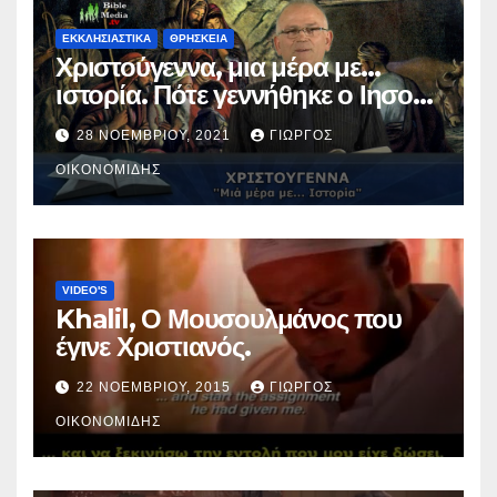
ΕΚΚΛΗΣΙΑΣΤΙΚΑ
ΘΡΗΣΚΕΙΑ
Χριστούγεννα, μια μέρα με…
ιστορία. Πότε γεννήθηκε ο Ιησούς
Χριστός; (Βίντεο).
28 ΝΟΕΜΒΡΊΟΥ, 2021
ΓΙΏΡΓΟΣ
ΟΙΚΟΝΟΜΊΔΗΣ
VIDEO'S
Khalil, Ο Μουσουλμάνος που
έγινε Χριστιανός.
22 ΝΟΕΜΒΡΊΟΥ, 2015
ΓΙΏΡΓΟΣ
ΟΙΚΟΝΟΜΊΔΗΣ