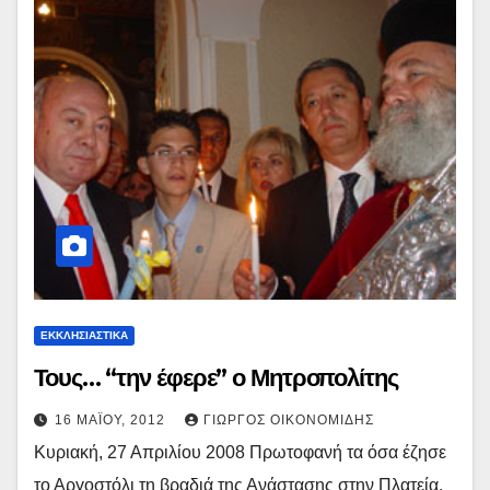
ΕΚΚΛΗΣΙΑΣΤΙΚΑ
Τους… “την έφερε” ο Μητροπολίτης
16 ΜΑΪ́ΟΥ, 2012
ΓΙΏΡΓΟΣ ΟΙΚΟΝΟΜΊΔΗΣ
Κυριακή, 27 Απριλίου 2008 Πρωτοφανή τα όσα έζησε
το Αργοστόλι τη βραδιά της Ανάστασης στην Πλατεία.