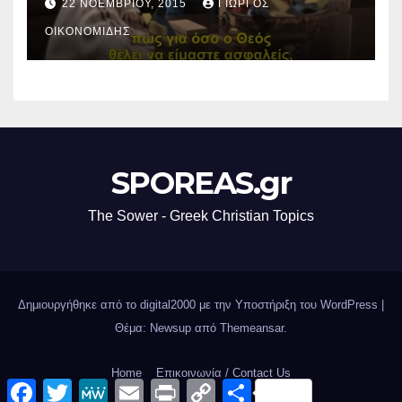
22 ΝΟΕΜΒΡΊΟΥ, 2015
ΓΙΏΡΓΟΣ
ΟΙΚΟΝΟΜΊΔΗΣ
SPOREAS.gr
The Sower - Greek Christian Topics
Δημιουργήθηκε από το digital2000 με την Υποστήριξη του WordPress
|
Θέμα: Newsup από
Themeansar
.
Home
Επικοινωνία / Contact Us
F
T
M
E
P
C
Μ
a
w
e
m
r
o
ο