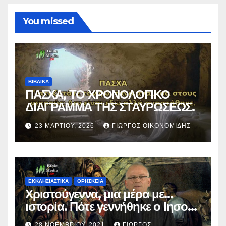
You missed
ΒΙΒΛΙΚΑ
ΠΑΣΧΑ, ΤΟ ΧΡΟΝΟΛΟΓΙΚΟ
ΔΙΑΓΡΑΜΜΑ ΤΗΣ ΣΤΑΥΡΩΣΕΩΣ.
23 ΜΑΡΤΊΟΥ, 2026
ΓΙΏΡΓΟΣ ΟΙΚΟΝΟΜΊΔΗΣ
ΕΚΚΛΗΣΙΑΣΤΙΚΑ
ΘΡΗΣΚΕΙΑ
Χριστούγεννα, μια μέρα με…
ιστορία. Πότε γεννήθηκε ο Ιησούς
Χριστός; (Βίντεο).
28 ΝΟΕΜΒΡΊΟΥ, 2021
ΓΙΏΡΓΟΣ