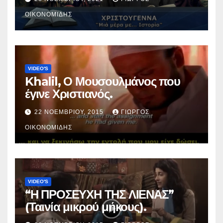
ΟΙΚΟΝΟΜΊΔΗΣ
VIDEO'S
Khalil, Ο Μουσουλμάνος που
έγινε Χριστιανός.
22 ΝΟΕΜΒΡΊΟΥ, 2015
ΓΙΏΡΓΟΣ
ΟΙΚΟΝΟΜΊΔΗΣ
VIDEO'S
“Η ΠΡΟΣΕΥΧΗ ΤΗΣ ΛΙΕΝΑΣ”
(Ταινία μικρού μήκους).