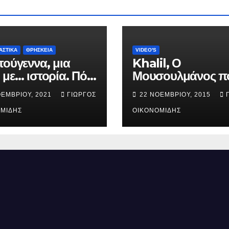
ΑΣΤΙΚΑ
ΘΡΗΣΚΕΙΑ
VIDEO'S
τούγεννα, μια
Khalil, Ο
 με… ιστορία. Πότε
Μουσουλμάνος π
ήθηκε ο Ιησούς
έγινε Χριστιανός.
ΟΕΜΒΡΊΟΥ, 2021
ΓΙΏΡΓΟΣ
22 ΝΟΕΜΒΡΊΟΥ, 2015
ός; (Βίντεο).
ΜΊΔΗΣ
ΟΙΚΟΝΟΜΊΔΗΣ