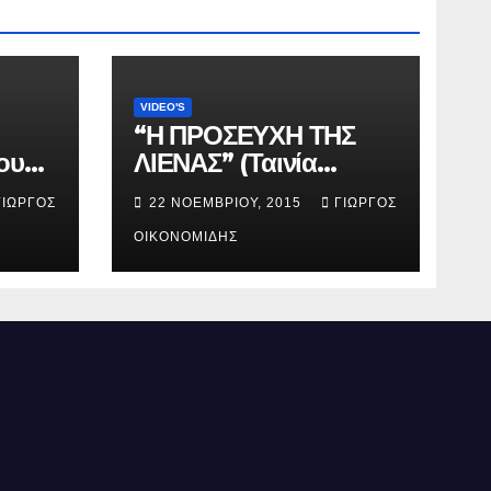
VIDEO'S
“Η ΠΡΟΣΕΥΧΗ ΤΗΣ
ου
ΛΙΕΝΑΣ” (Ταινία
μικρού μήκους).
ΓΙΏΡΓΟΣ
22 ΝΟΕΜΒΡΊΟΥ, 2015
ΓΙΏΡΓΟΣ
ΟΙΚΟΝΟΜΊΔΗΣ