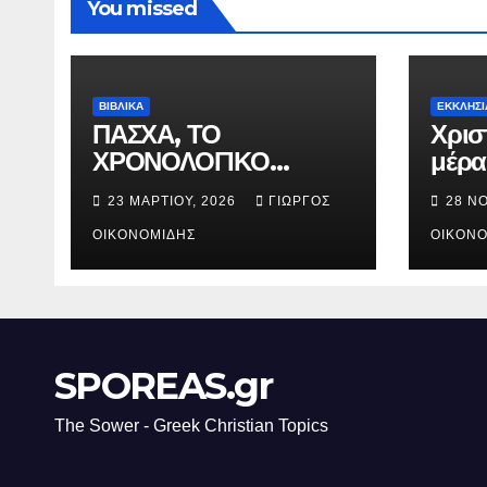
You missed
ΒΙΒΛΙΚΑ
ΕΚΚΛΗΣΙ
ΠΑΣΧΑ, ΤΟ
Χρισ
ΧΡΟΝΟΛΟΓΙΚΟ
μέρα
ΔΙΑΓΡΑΜΜΑ ΤΗΣ
γενν
23 ΜΑΡΤΊΟΥ, 2026
ΓΙΏΡΓΟΣ
28 Ν
ΣΤΑΥΡΩΣΕΩΣ.
Χριστ
ΟΙΚΟΝΟΜΊΔΗΣ
ΟΙΚΟΝΟ
SPOREAS.gr
The Sower - Greek Christian Topics