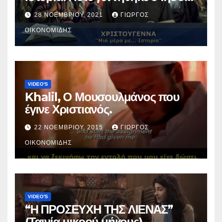
Χριστός; (Βίντεο).
28 ΝΟΕΜΒΡΊΟΥ, 2021
ΓΙΏΡΓΟΣ
ΟΙΚΟΝΟΜΊΔΗΣ
VIDEO'S
Khalil, Ο Μουσουλμάνος που
έγινε Χριστιανός.
22 ΝΟΕΜΒΡΊΟΥ, 2015
ΓΙΏΡΓΟΣ
ΟΙΚΟΝΟΜΊΔΗΣ
VIDEO'S
“Η ΠΡΟΣΕΥΧΗ ΤΗΣ ΛΙΕΝΑΣ”
(Ταινία μικρού μήκους).