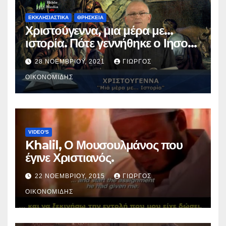
ΕΚΚΛΗΣΙΑΣΤΙΚΑ
ΘΡΗΣΚΕΙΑ
Χριστούγεννα, μια μέρα με…
ιστορία. Πότε γεννήθηκε ο Ιησούς
Χριστός; (Βίντεο).
28 ΝΟΕΜΒΡΊΟΥ, 2021
ΓΙΏΡΓΟΣ
ΟΙΚΟΝΟΜΊΔΗΣ
VIDEO'S
Khalil, Ο Μουσουλμάνος που
έγινε Χριστιανός.
22 ΝΟΕΜΒΡΊΟΥ, 2015
ΓΙΏΡΓΟΣ
ΟΙΚΟΝΟΜΊΔΗΣ