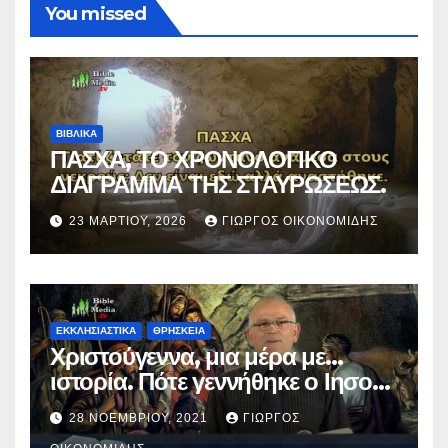
You missed
ΒΙΒΛΙΚΑ
ΠΑΣΧΑ, ΤΟ ΧΡΟΝΟΛΟΓΙΚΟ
ΔΙΑΓΡΑΜΜΑ ΤΗΣ ΣΤΑΥΡΩΣΕΩΣ.
23 ΜΑΡΤΊΟΥ, 2026
ΓΙΏΡΓΟΣ ΟΙΚΟΝΟΜΊΔΗΣ
ΕΚΚΛΗΣΙΑΣΤΙΚΑ
ΘΡΗΣΚΕΙΑ
Χριστούγεννα, μια μέρα με…
ιστορία. Πότε γεννήθηκε ο Ιησούς
Χριστός; (Βίντεο).
28 ΝΟΕΜΒΡΊΟΥ, 2021
ΓΙΏΡΓΟΣ