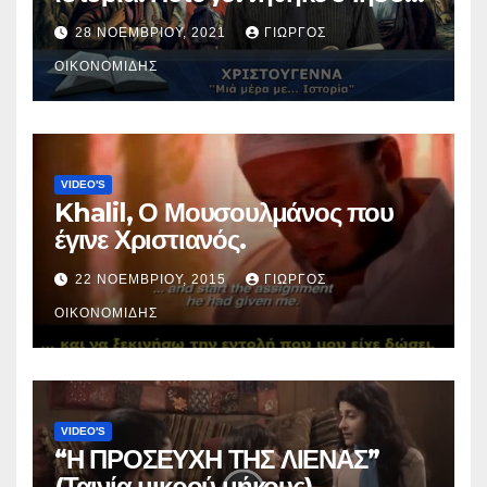
Χριστός; (Βίντεο).
28 ΝΟΕΜΒΡΊΟΥ, 2021
ΓΙΏΡΓΟΣ
ΟΙΚΟΝΟΜΊΔΗΣ
VIDEO'S
Khalil, Ο Μουσουλμάνος που
έγινε Χριστιανός.
22 ΝΟΕΜΒΡΊΟΥ, 2015
ΓΙΏΡΓΟΣ
ΟΙΚΟΝΟΜΊΔΗΣ
VIDEO'S
“Η ΠΡΟΣΕΥΧΗ ΤΗΣ ΛΙΕΝΑΣ”
(Ταινία μικρού μήκους).