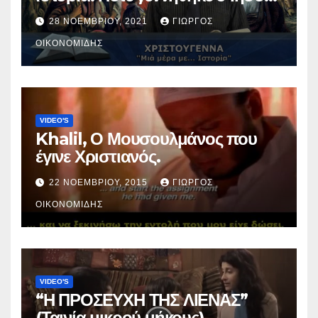
Χριστός; (Βίντεο).
28 ΝΟΕΜΒΡΊΟΥ, 2021
ΓΙΏΡΓΟΣ
ΟΙΚΟΝΟΜΊΔΗΣ
VIDEO'S
Khalil, Ο Μουσουλμάνος που
έγινε Χριστιανός.
22 ΝΟΕΜΒΡΊΟΥ, 2015
ΓΙΏΡΓΟΣ
ΟΙΚΟΝΟΜΊΔΗΣ
VIDEO'S
“Η ΠΡΟΣΕΥΧΗ ΤΗΣ ΛΙΕΝΑΣ”
(Ταινία μικρού μήκους).