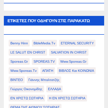
ΕΤΙΚΈΤΕΣ ΠΟΥ ΟΔΗΓΟΎΝ ΣΤΙΣ ΠΑΡΑΚΆΤΩ
ΕΠΙΛΟΓΈΣ ΣΑΣ.
Benny Hinn
BibleMedia.tv
ETERNAL SECURITY
LE SALUT EN CHRIST
SALVATION IN CHRIST
Sporeas.gr
SPOREAS.TV
Www.sporeas.gr
Www.sporeas.tv
ΑΠΑΤΗ
ΒΙΒΛΟΣ Και ΚΟΙΝΩΝΙΑ
ΒΙΝΤΕΟ
Γιάννης Μπαλτατζής
Γιώργος Οικονομίδης
ΕΛΛΑΔΑ
ΕΝ ΧΡΙΣΤΩ ΣΩΤΗΡΙΑ
Η ΕΝ ΧΡΙΣΤΩ ΣΩΤΗΡΙΑ
ΘΕΜΑ ΤΗΣ ΑΙΩΝΙΟΥ ΣΩΤΗΡΙΑΣ