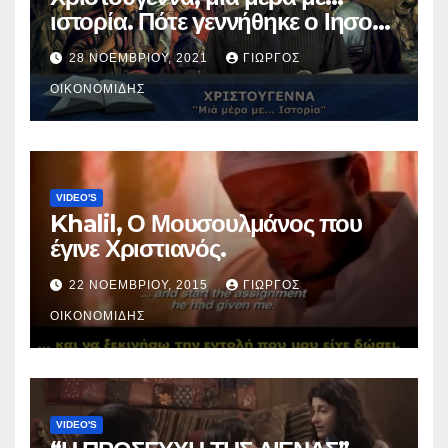
ιστορία. Πότε γεννήθηκε ο Ιησούς
Χριστός; (Βίντεο).
28 ΝΟΕΜΒΡΊΟΥ, 2021
ΓΙΏΡΓΟΣ
ΟΙΚΟΝΟΜΊΔΗΣ
VIDEO'S
Khalil, Ο Μουσουλμάνος που
έγινε Χριστιανός.
22 ΝΟΕΜΒΡΊΟΥ, 2015
ΓΙΏΡΓΟΣ
ΟΙΚΟΝΟΜΊΔΗΣ
VIDEO'S