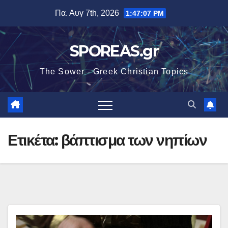
Μετάβαση
Πα. Αυγ 7th, 2026
1:47:07 PM
στο
περιεχόμενο
SPOREAS.gr
The Sower - Greek Christian Topics
Ετικέτα:
βάπτισμα των νηπίων