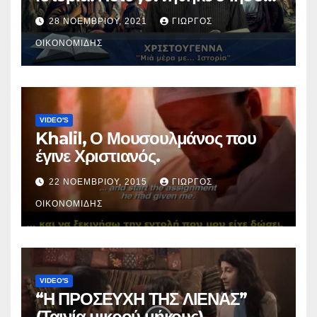
Χριστός; (Βίντεο).
28 ΝΟΕΜΒΡΊΟΥ, 2021
ΓΙΏΡΓΟΣ
ΟΙΚΟΝΟΜΊΔΗΣ
VIDEO'S
Khalil, Ο Μουσουλμάνος που
έγινε Χριστιανός.
22 ΝΟΕΜΒΡΊΟΥ, 2015
ΓΙΏΡΓΟΣ
ΟΙΚΟΝΟΜΊΔΗΣ
VIDEO'S
“Η ΠΡΟΣΕΥΧΗ ΤΗΣ ΛΙΕΝΑΣ”
(Ταινία μικρού μήκους).