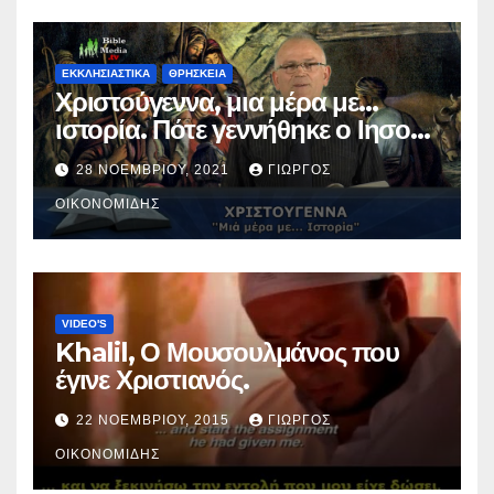
ΕΚΚΛΗΣΙΑΣΤΙΚΑ
ΘΡΗΣΚΕΙΑ
Χριστούγεννα, μια μέρα με…
ιστορία. Πότε γεννήθηκε ο Ιησούς
Χριστός; (Βίντεο).
28 ΝΟΕΜΒΡΊΟΥ, 2021
ΓΙΏΡΓΟΣ
ΟΙΚΟΝΟΜΊΔΗΣ
VIDEO'S
Khalil, Ο Μουσουλμάνος που
έγινε Χριστιανός.
22 ΝΟΕΜΒΡΊΟΥ, 2015
ΓΙΏΡΓΟΣ
ΟΙΚΟΝΟΜΊΔΗΣ