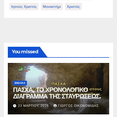
Ιησούς Χριστός
Μοναστήρι
Χριστός
You missed
ΒΙΒΛΙΚΑ
ΠΑΣΧΑ, ΤΟ ΧΡΟΝΟΛΟΓΙΚΟ
ΔΙΑΓΡΑΜΜΑ ΤΗΣ ΣΤΑΥΡΩΣΕΩΣ.
23 ΜΑΡΤΊΟΥ, 2026
ΓΙΏΡΓΟΣ ΟΙΚΟΝΟΜΊΔΗΣ