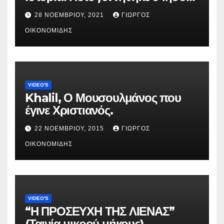
Χριστός; (Βίντεο).
28 ΝΟΕΜΒΡΊΟΥ, 2021
ΓΙΏΡΓΟΣ
ΟΙΚΟΝΟΜΊΔΗΣ
VIDEO'S
Khalil, Ο Μουσουλμάνος που
έγινε Χριστιανός.
22 ΝΟΕΜΒΡΊΟΥ, 2015
ΓΙΏΡΓΟΣ
ΟΙΚΟΝΟΜΊΔΗΣ
VIDEO'S
“Η ΠΡΟΣΕΥΧΗ ΤΗΣ ΛΙΕΝΑΣ”
(Ταινία μικρού μήκους).