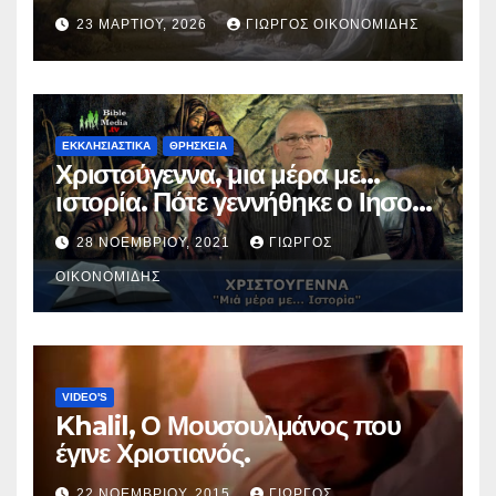
23 ΜΑΡΤΊΟΥ, 2026
ΓΙΏΡΓΟΣ ΟΙΚΟΝΟΜΊΔΗΣ
ΕΚΚΛΗΣΙΑΣΤΙΚΑ
ΘΡΗΣΚΕΙΑ
Χριστούγεννα, μια μέρα με…
ιστορία. Πότε γεννήθηκε ο Ιησούς
Χριστός; (Βίντεο).
28 ΝΟΕΜΒΡΊΟΥ, 2021
ΓΙΏΡΓΟΣ
ΟΙΚΟΝΟΜΊΔΗΣ
VIDEO'S
Khalil, Ο Μουσουλμάνος που
έγινε Χριστιανός.
22 ΝΟΕΜΒΡΊΟΥ, 2015
ΓΙΏΡΓΟΣ