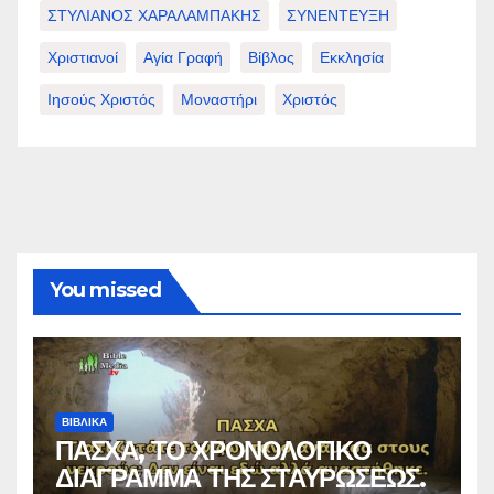
ΣΤΥΛΙΑΝΟΣ ΧΑΡΑΛΑΜΠΑΚΗΣ
ΣΥΝΕΝΤΕΥΞΗ
Χριστιανοί
Αγία Γραφή
Βίβλος
Εκκλησία
Ιησούς Χριστός
Μοναστήρι
Χριστός
You missed
ΒΙΒΛΙΚΑ
ΠΑΣΧΑ, ΤΟ ΧΡΟΝΟΛΟΓΙΚΟ
ΔΙΑΓΡΑΜΜΑ ΤΗΣ ΣΤΑΥΡΩΣΕΩΣ.