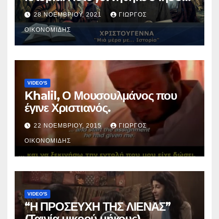
Χριστός; (Βίντεο).
28 ΝΟΕΜΒΡΊΟΥ, 2021
ΓΙΏΡΓΟΣ
ΟΙΚΟΝΟΜΊΔΗΣ
VIDEO'S
Khalil, Ο Μουσουλμάνος που
έγινε Χριστιανός.
22 ΝΟΕΜΒΡΊΟΥ, 2015
ΓΙΏΡΓΟΣ
ΟΙΚΟΝΟΜΊΔΗΣ
VIDEO'S
“Η ΠΡΟΣΕΥΧΗ ΤΗΣ ΛΙΕΝΑΣ”
(Ταινία μικρού μήκους).